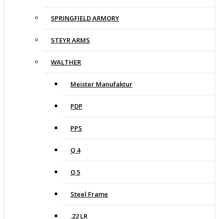
SPRINGFIELD ARMORY
STEYR ARMS
WALTHER
Meister Manufaktur
PDP
PPS
Q 4
Q 5
Steel Frame
.22 LR