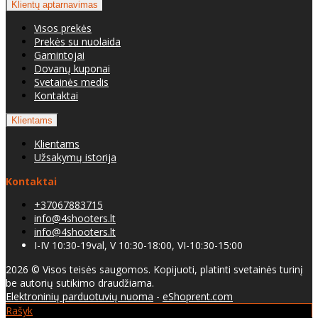
Klientų aptarnavimas
Visos prekės
Prekės su nuolaida
Gamintojai
Dovanų kuponai
Svetainės medis
Kontaktai
Klientams
Klientams
Užsakymų istorija
Kontaktai
+37067883715
info@4shooters.lt
info@4shooters.lt
I-IV 10:30-19val, V 10:30-18:00, VI-10:30-15:00
2026 © Visos teisės saugomos. Kopijuoti, platinti svetainės turinį
be autorių sutikimo draudžiama.
Elektroninių parduotuvių nuoma
-
eShoprent.com
Rašyk