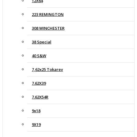
12X64
223 REMINGTON
308 WINCHESTER
38 Special
40 S&W
7,62x25 Tokarev
7.62X39
7.62X54R
9x18
9X19