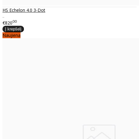
HS Echelon 4.0 3-Dot
..
00
€820
Naujiena