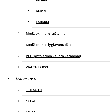
DERYA
FABARM
Medžiokliniai graižtviniai
Medžiokliniai lygiavamzdžiai
PCC (pistoletinio kalibro karabinai)
WALTHER RS3
ŠAUDMENYS
.380 AUTO
12 kal.