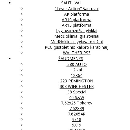
ŠAUTUVAI
"Lever Action" šautuvai
AK platforma
AR10 platforma
AR15 platforma
Lygiavamzdžiai ginklai
Medžiokliniai graižtviniai
Medžiokliniai lygiavamzdžiai
PCC (pistoletinio kalibro karabinai)
WALTHER RS3
ŠAUDMENYS
.380 AUTO
12 kal.
12X64
223 REMINGTON
308 WINCHESTER
38 Special
40 S&W
7,62x25 Tokarev
7.62X39
7.62X54R
9x18
9X19