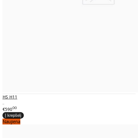
HS H11
..
00
€590
Naujiena