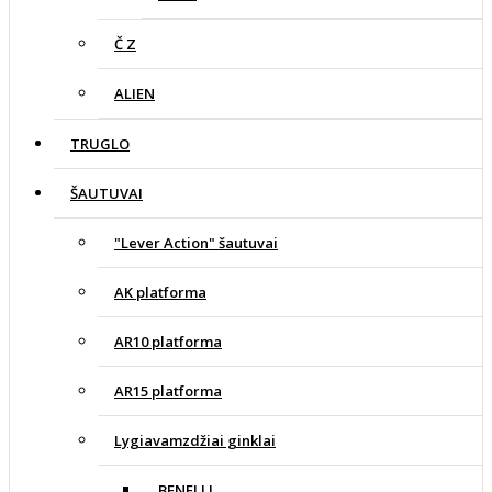
Č Z
ALIEN
TRUGLO
ŠAUTUVAI
"Lever Action" šautuvai
AK platforma
AR10 platforma
AR15 platforma
Lygiavamzdžiai ginklai
BENELLI