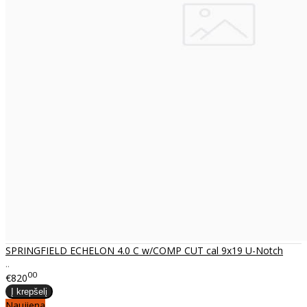
SPRINGFIELD ECHELON 4.0 C w/COMP CUT cal 9x19 U-Notch
..
00
€820
Naujiena