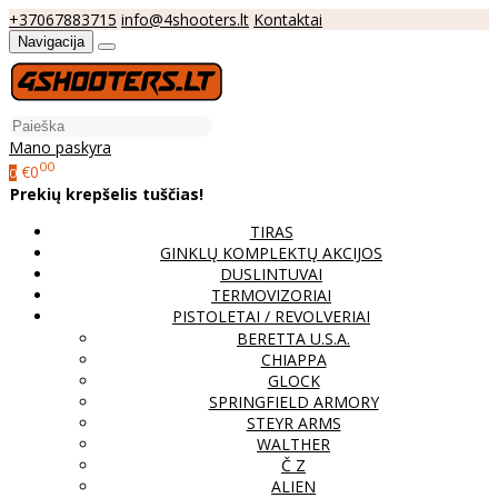
+37067883715
info@4shooters.lt
Kontaktai
Navigacija
Mano paskyra
00
€0
0
Prekių krepšelis tuščias!
TIRAS
GINKLŲ KOMPLEKTŲ AKCIJOS
DUSLINTUVAI
TERMOVIZORIAI
PISTOLETAI / REVOLVERIAI
BERETTA U.S.A.
CHIAPPA
GLOCK
SPRINGFIELD ARMORY
STEYR ARMS
WALTHER
Č Z
ALIEN