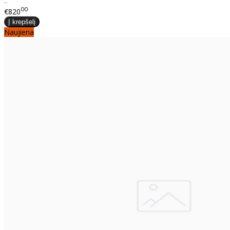
..
00
€820
Naujiena