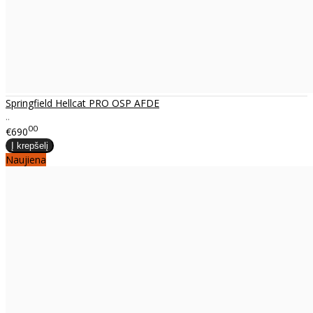
Springfield Hellcat PRO OSP AFDE
..
00
€690
Naujiena