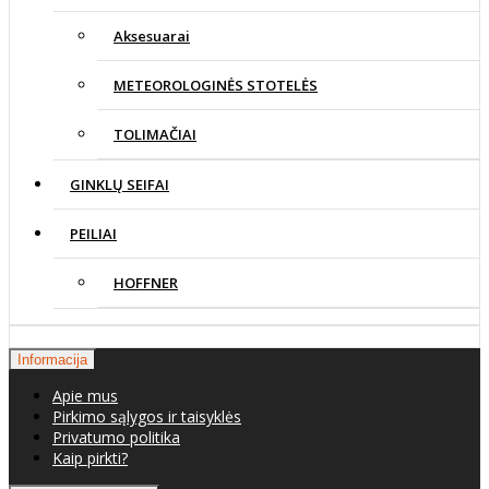
Aksesuarai
METEOROLOGINĖS STOTELĖS
TOLIMAČIAI
GINKLŲ SEIFAI
PEILIAI
HOFFNER
Informacija
Apie mus
Pirkimo sąlygos ir taisyklės
Privatumo politika
Kaip pirkti?