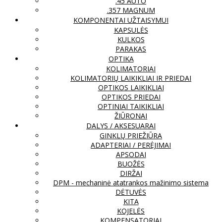
.45 AUTO
.357 MAGNUM
KOMPONENTAI UŽTAISYMUI
KAPSULĖS
KULKOS
PARAKAS
OPTIKA
KOLIMATORIAI
KOLIMATORIŲ LAIKIKLIAI IR PRIEDAI
OPTIKOS LAIKIKLIAI
OPTIKOS PRIEDAI
OPTINIAI TAIKIKLIAI
ŽIŪRONAI
DALYS / AKSESUARAI
GINKLŲ PRIEŽIŪRA
ADAPTERIAI / PERĖJIMAI
APSODAI
BUOŽĖS
DIRŽAI
DPM - mechaninė atatrankos mažinimo sistema
DĖTUVĖS
KITA
KOJELĖS
KOMPENSATORIAI