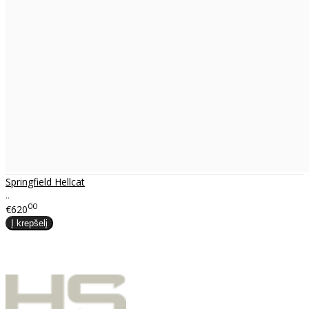
Springfield Hellcat
..
00
€620