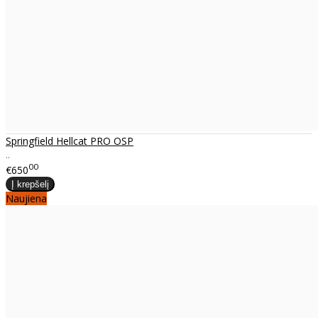
Springfield Hellcat PRO OSP
..
00
€650
Naujiena