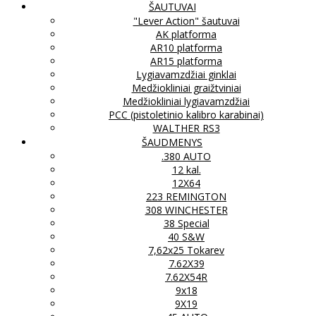
ŠAUTUVAI
"Lever Action" šautuvai
AK platforma
AR10 platforma
AR15 platforma
Lygiavamzdžiai ginklai
Medžiokliniai graižtviniai
Medžiokliniai lygiavamzdžiai
PCC (pistoletinio kalibro karabinai)
WALTHER RS3
ŠAUDMENYS
.380 AUTO
12 kal.
12X64
223 REMINGTON
308 WINCHESTER
38 Special
40 S&W
7,62x25 Tokarev
7.62X39
7.62X54R
9x18
9X19