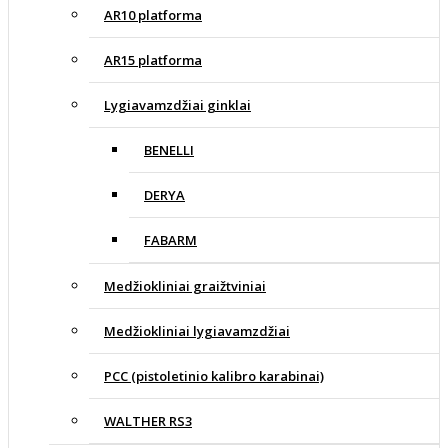
AR10 platforma
AR15 platforma
Lygiavamzdžiai ginklai
BENELLI
DERYA
FABARM
Medžiokliniai graižtviniai
Medžiokliniai lygiavamzdžiai
PCC (pistoletinio kalibro karabinai)
WALTHER RS3