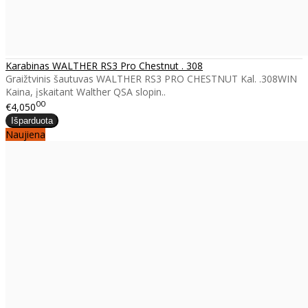
Karabinas WALTHER RS3 Pro Chestnut . 308
Graižtvinis šautuvas WALTHER RS3 PRO CHESTNUT Kal. .308WIN
Kaina, įskaitant Walther QSA slopin..
00
€4,050
Naujiena