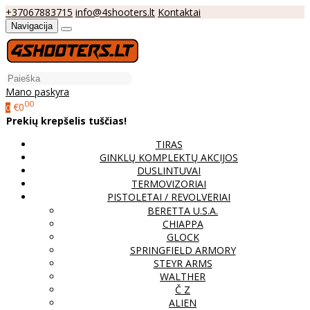
+37067883715
info@4shooters.lt
Kontaktai
Navigacija
Mano paskyra
00
€0
0
Prekių krepšelis tuščias!
TIRAS
GINKLŲ KOMPLEKTŲ AKCIJOS
DUSLINTUVAI
TERMOVIZORIAI
PISTOLETAI / REVOLVERIAI
BERETTA U.S.A.
CHIAPPA
GLOCK
SPRINGFIELD ARMORY
STEYR ARMS
WALTHER
Č Z
ALIEN