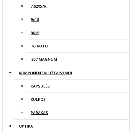
7.62X54R
9x18
9X19
.45 AUTO
.357 MAGNUM
KOMPONENTAI UŽTAISYMUI
KAPSULĖS
KULKOS
PARAKAS
OPTIKA