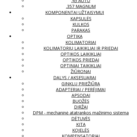
.45 AUTO
.357 MAGNUM
KOMPONENTAI UŽTAISYMUI
KAPSULĖS
KULKOS
PARAKAS
OPTIKA
KOLIMATORIAI
KOLIMATORIŲ LAIKIKLIAI IR PRIEDAI
OPTIKOS LAIKIKLIAI
OPTIKOS PRIEDAI
OPTINIAI TAIKIKLIAI
ŽIŪRONAI
DALYS / AKSESUARAI
GINKLŲ PRIEŽIŪRA
ADAPTERIAI / PERĖJIMAI
APSODAI
BUOŽĖS
DIRŽAI
DPM - mechaninė atatrankos mažinimo sistema
DĖTUVĖS
KITA
KOJELĖS
KOMPENSATORIAI