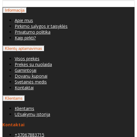
Informacija
Apie mus
Pirkimo sąlygos ir taisyklės
Privatumo politika
Kaip pirkti?
Klientų aptarnavimas
Visos prekės
Prekės su nuolaida
Gamintojai
Dovanų kuponai
Svetainės medis
Kontaktai
Klientams
Klientams
Užsakymų istorija
Kontaktai
+37067883715