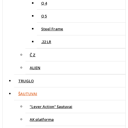
Q 4
Q 5
Steel Frame
.22 LR
Č Z
ALIEN
TRUGLO
ŠAUTUVAI
"Lever Action" šautuvai
AK platforma