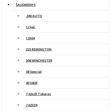
ŠAUDMENYS
.380 AUTO
12 kal.
12X64
223 REMINGTON
308 WINCHESTER
38 Special
40 S&W
7,62x25 Tokarev
7.62X39