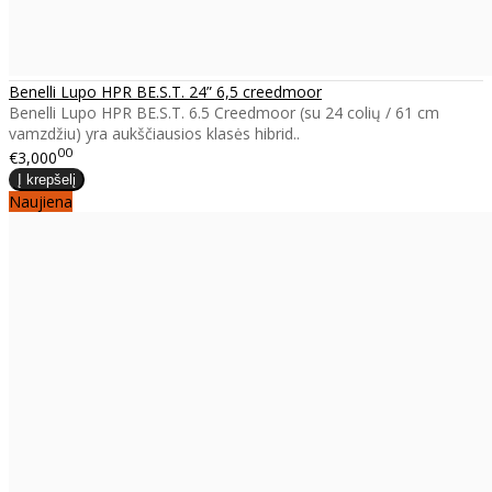
Benelli Lupo HPR BE.S.T. 24” 6,5 creedmoor
Benelli Lupo HPR BE.S.T. 6.5 Creedmoor (su 24 colių / 61 cm
vamzdžiu) yra aukščiausios klasės hibrid..
00
€3,000
Naujiena