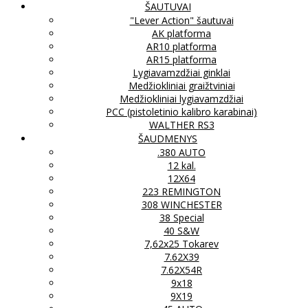
ŠAUTUVAI
"Lever Action" šautuvai
AK platforma
AR10 platforma
AR15 platforma
Lygiavamzdžiai ginklai
Medžiokliniai graižtviniai
Medžiokliniai lygiavamzdžiai
PCC (pistoletinio kalibro karabinai)
WALTHER RS3
ŠAUDMENYS
.380 AUTO
12 kal.
12X64
223 REMINGTON
308 WINCHESTER
38 Special
40 S&W
7,62x25 Tokarev
7.62X39
7.62X54R
9x18
9X19