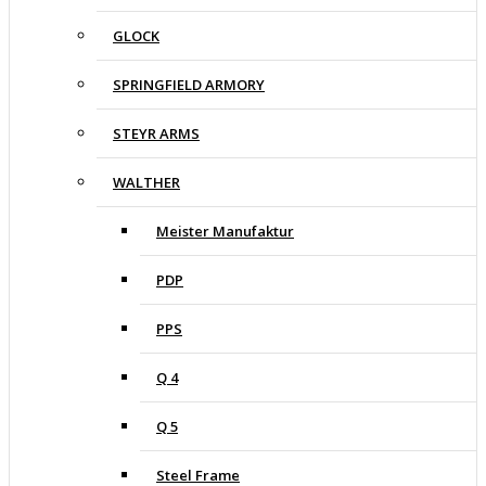
GLOCK
SPRINGFIELD ARMORY
STEYR ARMS
WALTHER
Meister Manufaktur
PDP
PPS
Q 4
Q 5
Steel Frame