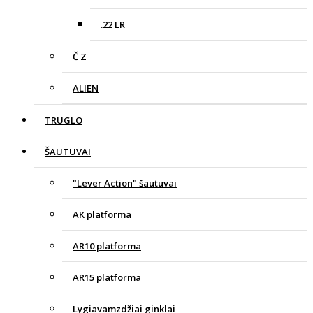
.22 LR
Č Z
ALIEN
TRUGLO
ŠAUTUVAI
"Lever Action" šautuvai
AK platforma
AR10 platforma
AR15 platforma
Lygiavamzdžiai ginklai