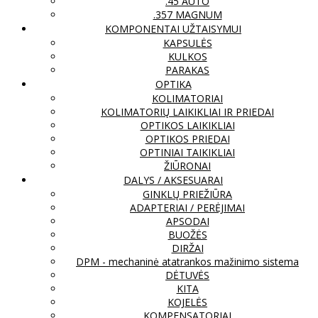
.45 AUTO
.357 MAGNUM
KOMPONENTAI UŽTAISYMUI
KAPSULĖS
KULKOS
PARAKAS
OPTIKA
KOLIMATORIAI
KOLIMATORIŲ LAIKIKLIAI IR PRIEDAI
OPTIKOS LAIKIKLIAI
OPTIKOS PRIEDAI
OPTINIAI TAIKIKLIAI
ŽIŪRONAI
DALYS / AKSESUARAI
GINKLŲ PRIEŽIŪRA
ADAPTERIAI / PERĖJIMAI
APSODAI
BUOŽĖS
DIRŽAI
DPM - mechaninė atatrankos mažinimo sistema
DĖTUVĖS
KITA
KOJELĖS
KOMPENSATORIAI