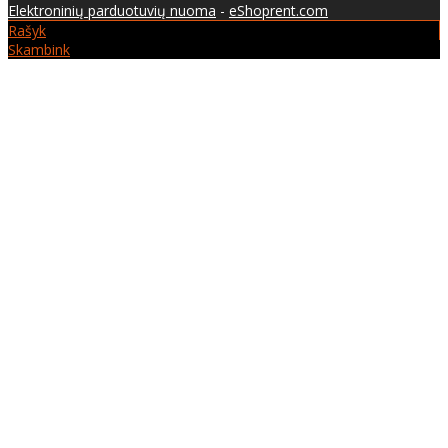
Elektroninių parduotuvių nuoma
-
eShoprent.com
Rašyk
Skambink