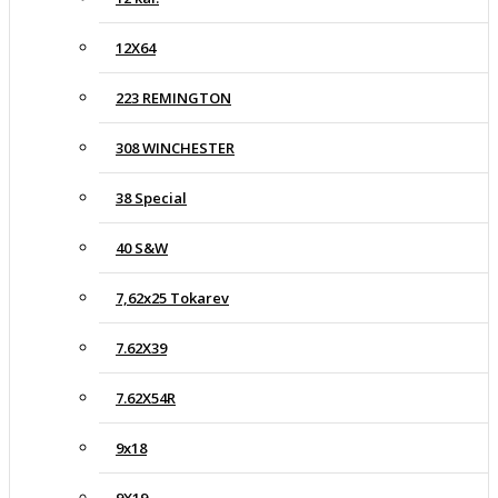
12X64
223 REMINGTON
308 WINCHESTER
38 Special
40 S&W
7,62x25 Tokarev
7.62X39
7.62X54R
9x18
9X19