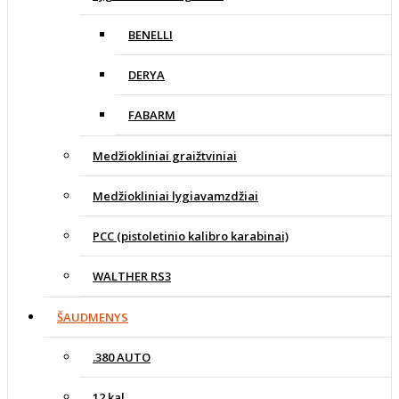
BENELLI
DERYA
FABARM
Medžiokliniai graižtviniai
Medžiokliniai lygiavamzdžiai
PCC (pistoletinio kalibro karabinai)
WALTHER RS3
ŠAUDMENYS
.380 AUTO
12 kal.