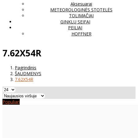
Aksesuarai
METEOROLOGINĖS STOTELĖS
TOLIMAČIAI
GINKLŲ SEIFAI
PEILIAI
HOFFNER
7.62X54R
Pagrindinis
ŠAUDMENYS
7.62X54R
Populiari