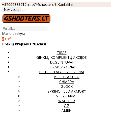
+37067883715
info@4shooters.lt
Kontaktai
Navigacija
Mano paskyra
00
€0
0
Prekių krepšelis tuščias!
TIRAS
GINKLŲ KOMPLEKTŲ AKCIJOS
DUSLINTUVAI
TERMOVIZORIAI
PISTOLETAI / REVOLVERIAI
BERETTA U.S.A.
CHIAPPA
GLOCK
SPRINGFIELD ARMORY
STEYR ARMS
WALTHER
Č Z
ALIEN