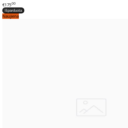
00
€175
Naujiena