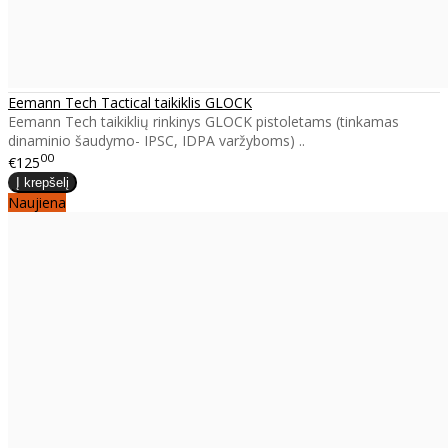
Eemann Tech Tactical taikiklis GLOCK
Eemann Tech taikiklių rinkinys GLOCK pistoletams (tinkamas
dinaminio šaudymo- IPSC, IDPA varžyboms) ..
00
€125
Naujiena