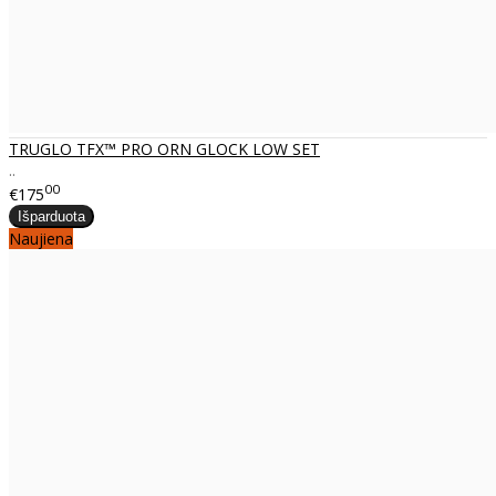
TRUGLO TFX™ PRO ORN GLOCK LOW SET
..
00
€175
Naujiena