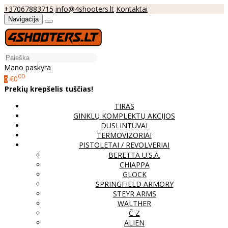
+37067883715
info@4shooters.lt
Kontaktai
Navigacija
Mano paskyra
00
€0
0
Prekių krepšelis tuščias!
TIRAS
GINKLŲ KOMPLEKTŲ AKCIJOS
DUSLINTUVAI
TERMOVIZORIAI
PISTOLETAI / REVOLVERIAI
BERETTA U.S.A.
CHIAPPA
GLOCK
SPRINGFIELD ARMORY
STEYR ARMS
WALTHER
Č Z
ALIEN