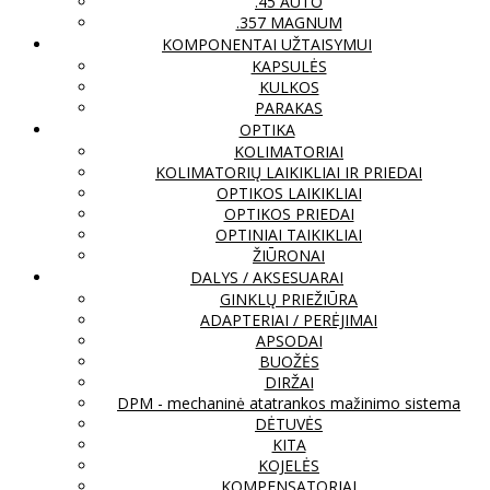
.45 AUTO
.357 MAGNUM
KOMPONENTAI UŽTAISYMUI
KAPSULĖS
KULKOS
PARAKAS
OPTIKA
KOLIMATORIAI
KOLIMATORIŲ LAIKIKLIAI IR PRIEDAI
OPTIKOS LAIKIKLIAI
OPTIKOS PRIEDAI
OPTINIAI TAIKIKLIAI
ŽIŪRONAI
DALYS / AKSESUARAI
GINKLŲ PRIEŽIŪRA
ADAPTERIAI / PERĖJIMAI
APSODAI
BUOŽĖS
DIRŽAI
DPM - mechaninė atatrankos mažinimo sistema
DĖTUVĖS
KITA
KOJELĖS
KOMPENSATORIAI