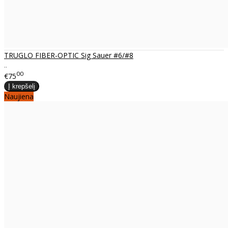
TRUGLO FIBER-OPTIC Sig Sauer #6/#8
..
00
€75
Naujiena