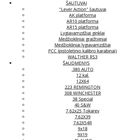
ŠAUTUVAI
"Lever Action" šautuvai
AK platforma
AR10 platforma
AR15 platforma
Lygiavamzdžiai ginklai
Medžiokliniai graižtviniai
Medžiokliniai lygiavamzdžiai
PCC (pistoletinio kalibro karabinai)
WALTHER RS3
ŠAUDMENYS
.380 AUTO
12 kal.
12X64
223 REMINGTON
308 WINCHESTER
38 Special
40 S&W
7,62x25 Tokarev
7.62X39
7.62X54R
9x18
9X19