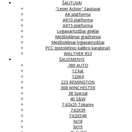
ŠAUTUVAI
"Lever Action" šautuvai
AK platforma
AR10 platforma
AR15 platforma
Lygiavamzdžiai ginklai
Medžiokliniai graižtviniai
Medžiokliniai lygiavamzdžiai
PCC (pistoletinio kalibro karabinai)
WALTHER RS3
ŠAUDMENYS
.380 AUTO
12 kal.
12X64
223 REMINGTON
308 WINCHESTER
38 Special
40 S&W
7,62x25 Tokarev
7.62X39
7.62X54R
9x18
9X19