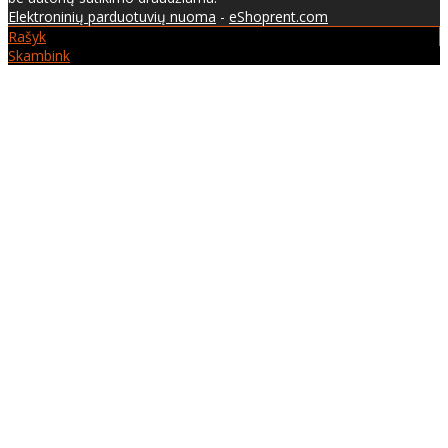
Elektroninių parduotuvių nuoma
-
eShoprent.com
Rašyk
Skambink