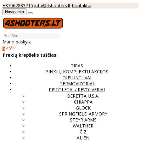
+37067883715
info@4shooters.lt
Kontaktai
Navigacija
Mano paskyra
00
€0
0
Prekių krepšelis tuščias!
TIRAS
GINKLŲ KOMPLEKTŲ AKCIJOS
DUSLINTUVAI
TERMOVIZORIAI
PISTOLETAI / REVOLVERIAI
BERETTA U.S.A.
CHIAPPA
GLOCK
SPRINGFIELD ARMORY
STEYR ARMS
WALTHER
Č Z
ALIEN