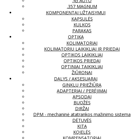
.45 AUTO
.357 MAGNUM
KOMPONENTAI UŽTAISYMUI
KAPSULĖS
KULKOS
PARAKAS
OPTIKA
KOLIMATORIAI
KOLIMATORIŲ LAIKIKLIAI IR PRIEDAI
OPTIKOS LAIKIKLIAI
OPTIKOS PRIEDAI
OPTINIAI TAIKIKLIAI
ŽIŪRONAI
DALYS / AKSESUARAI
GINKLŲ PRIEŽIŪRA
ADAPTERIAI / PERĖJIMAI
APSODAI
BUOŽĖS
DIRŽAI
DPM - mechaninė atatrankos mažinimo sistema
DĖTUVĖS
KITA
KOJELĖS
KOMPENSATORIAI