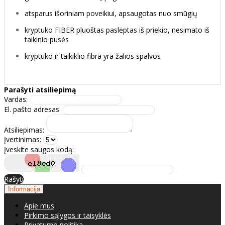
atsparus išoriniam poveikiui, apsaugotas nuo smūgių
kryptuko FIBER pluoštas paslėptas iš priekio, nesimato iš
taikinio pusės
kryptuko ir taikiklio fibra yra žalios spalvos
Parašyti atsiliepimą
Vardas:
El. pašto adresas:
Atsiliepimas:
Įvertinimas:
Įveskite saugos kodą:
Rašyti
Informacija
Apie mus
Pirkimo sąlygos ir taisyklės
Privatumo politika