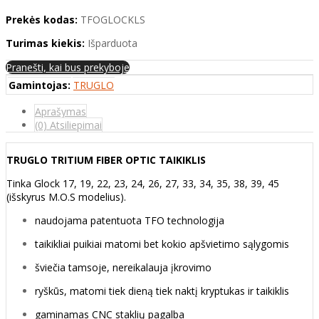
Prekės kodas:
TFOGLOCKLS
Turimas kiekis:
Išparduota
Pranešti, kai bus prekyboje
Gamintojas:
TRUGLO
Aprašymas
(0) Atsiliepimai
TRUGLO TRITIUM FIBER OPTIC TAIKIKLIS
Tinka Glock 17, 19, 22, 23, 24, 26, 27, 33, 34, 35, 38, 39, 45
(išskyrus M.O.S modelius).
naudojama patentuota TFO technologija
taikikliai puikiai matomi bet kokio apšvietimo sąlygomis
šviečia tamsoje, nereikalauja įkrovimo
ryškūs, matomi tiek dieną tiek naktį kryptukas ir taikiklis
gaminamas CNC staklių pagalba