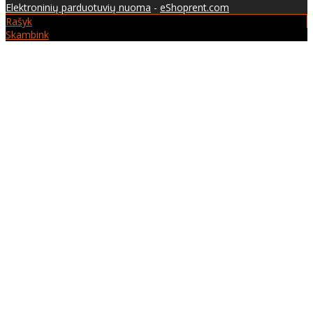
Elektroninių parduotuvių nuoma
-
eShoprent.com
Rašyk
Skambink