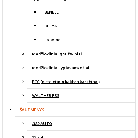
BENELLI
DERYA
FABARM
Medžiokliniai graižtviniai
Medžiokliniai lygiavamzdžiai
PCC (pistoletinio kalibro karabinai)
WALTHER RS3
ŠAUDMENYS
.380 AUTO
12 kal.