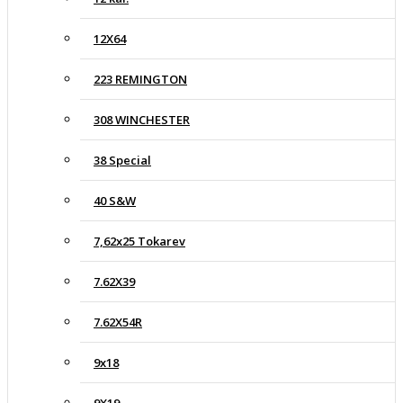
12X64
223 REMINGTON
308 WINCHESTER
38 Special
40 S&W
7,62x25 Tokarev
7.62X39
7.62X54R
9x18
9X19