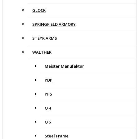
GLOCK
SPRINGFIELD ARMORY
STEYR ARMS
WALTHER
Meister Manufaktur
PDP
PPS
Q 4
Q 5
Steel Frame