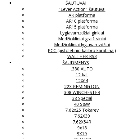
ŠAUTUVAI
"Lever Action" šautuvai
AK platforma
AR10 platforma
AR15 platforma
Lygiavamzdžiai ginklai
Medžiokliniai graižtviniai
Medžiokliniai lygiavamzdžiai
PCC (pistoletinio kalibro karabinai)
WALTHER RS3
ŠAUDMENYS
.380 AUTO
12 kal.
12X64
223 REMINGTON
308 WINCHESTER
38 Special
40 S&W
7,62x25 Tokarev
7.62X39
7.62X54R
9x18
9X19