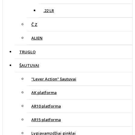
.22 LR
Č Z
ALIEN
TRUGLO
ŠAUTUVAI
"Lever Action" šautuvai
AK platforma
AR10 platforma
AR15 platforma
Lygiavamzdžiai ginklai