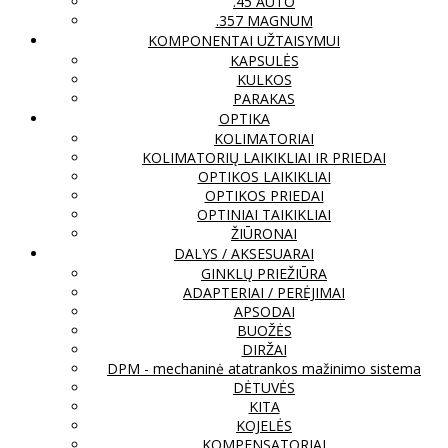
.45 AUTO
.357 MAGNUM
KOMPONENTAI UŽTAISYMUI
KAPSULĖS
KULKOS
PARAKAS
OPTIKA
KOLIMATORIAI
KOLIMATORIŲ LAIKIKLIAI IR PRIEDAI
OPTIKOS LAIKIKLIAI
OPTIKOS PRIEDAI
OPTINIAI TAIKIKLIAI
ŽIŪRONAI
DALYS / AKSESUARAI
GINKLŲ PRIEŽIŪRA
ADAPTERIAI / PERĖJIMAI
APSODAI
BUOŽĖS
DIRŽAI
DPM - mechaninė atatrankos mažinimo sistema
DĖTUVĖS
KITA
KOJELĖS
KOMPENSATORIAI