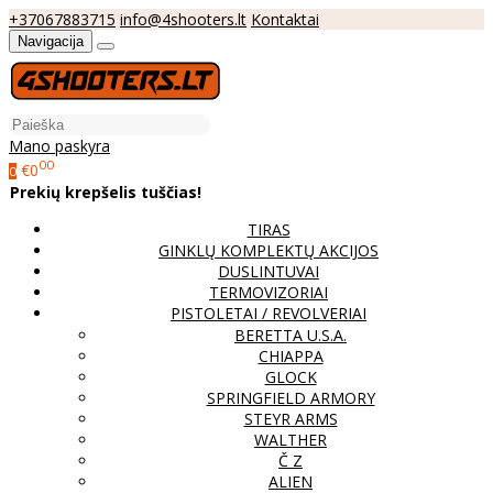
+37067883715
info@4shooters.lt
Kontaktai
Navigacija
Mano paskyra
00
€0
0
Prekių krepšelis tuščias!
TIRAS
GINKLŲ KOMPLEKTŲ AKCIJOS
DUSLINTUVAI
TERMOVIZORIAI
PISTOLETAI / REVOLVERIAI
BERETTA U.S.A.
CHIAPPA
GLOCK
SPRINGFIELD ARMORY
STEYR ARMS
WALTHER
Č Z
ALIEN