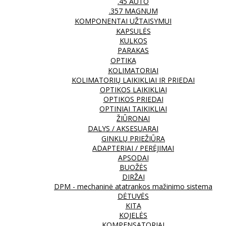
.45 AUTO
.357 MAGNUM
KOMPONENTAI UŽTAISYMUI
KAPSULĖS
KULKOS
PARAKAS
OPTIKA
KOLIMATORIAI
KOLIMATORIŲ LAIKIKLIAI IR PRIEDAI
OPTIKOS LAIKIKLIAI
OPTIKOS PRIEDAI
OPTINIAI TAIKIKLIAI
ŽIŪRONAI
DALYS / AKSESUARAI
GINKLŲ PRIEŽIŪRA
ADAPTERIAI / PERĖJIMAI
APSODAI
BUOŽĖS
DIRŽAI
DPM - mechaninė atatrankos mažinimo sistema
DĖTUVĖS
KITA
KOJELĖS
KOMPENSATORIAI