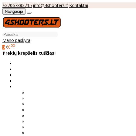
+37067883715
info@4shooters.lt
Kontaktai
Navigacija
Mano paskyra
00
€0
0
Prekių krepšelis tuščias!