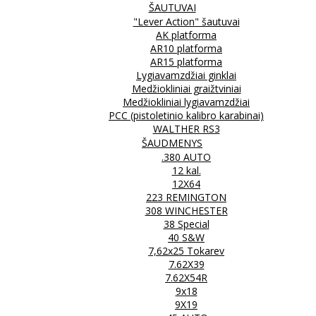
ŠAUTUVAI
"Lever Action" šautuvai
AK platforma
AR10 platforma
AR15 platforma
Lygiavamzdžiai ginklai
Medžiokliniai graižtviniai
Medžiokliniai lygiavamzdžiai
PCC (pistoletinio kalibro karabinai)
WALTHER RS3
ŠAUDMENYS
.380 AUTO
12 kal.
12X64
223 REMINGTON
308 WINCHESTER
38 Special
40 S&W
7,62x25 Tokarev
7.62X39
7.62X54R
9x18
9X19