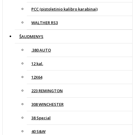
PCC (pistoletinio kalibro karabinai)
WALTHER RS3
ŠAUDMENYS
.380 AUTO
12 kal.
12X64
223 REMINGTON
308 WINCHESTER
38 Special
40 S&W