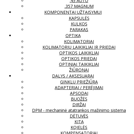
.45 AUTO
.357 MAGNUM
KOMPONENTAI UŽTAISYMUI
KAPSULĖS
KULKOS
PARAKAS
OPTIKA
KOLIMATORIAI
KOLIMATORIŲ LAIKIKLIAI IR PRIEDAI
OPTIKOS LAIKIKLIAI
OPTIKOS PRIEDAI
OPTINIAI TAIKIKLIAI
ŽIŪRONAI
DALYS / AKSESUARAI
GINKLŲ PRIEŽIŪRA
ADAPTERIAI / PERĖJIMAI
APSODAI
BUOŽĖS
DIRŽAI
DPM - mechaninė atatrankos mažinimo sistema
DĖTUVĖS
KITA
KOJELĖS
KOMPENSATORIAI