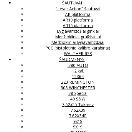
ŠAUTUVAI
"Lever Action" šautuvai
AK platforma
AR10 platforma
AR15 platforma
Lygiavamzdžiai ginklai
Medžiokliniai graižtviniai
Medžiokliniai lygiavamzdžiai
PCC (pistoletinio kalibro karabinai)
WALTHER RS3
ŠAUDMENYS
.380 AUTO
12 kal.
12X64
223 REMINGTON
308 WINCHESTER
38 Special
40 S&W
7,62x25 Tokarev
7.62X39
7.62X54R
9x18
9X19