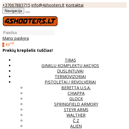
+37067883715
info@4shooters.lt
Kontaktai
Navigacija
Mano paskyra
00
€0
0
Prekių krepšelis tuščias!
TIRAS
GINKLŲ KOMPLEKTŲ AKCIJOS
DUSLINTUVAI
TERMOVIZORIAI
PISTOLETAI / REVOLVERIAI
BERETTA U.S.A.
CHIAPPA
GLOCK
SPRINGFIELD ARMORY
STEYR ARMS
WALTHER
Č Z
ALIEN