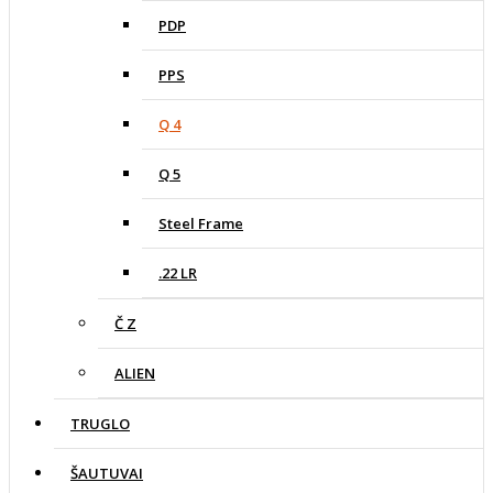
PDP
PPS
Q 4
Q 5
Steel Frame
.22 LR
Č Z
ALIEN
TRUGLO
ŠAUTUVAI