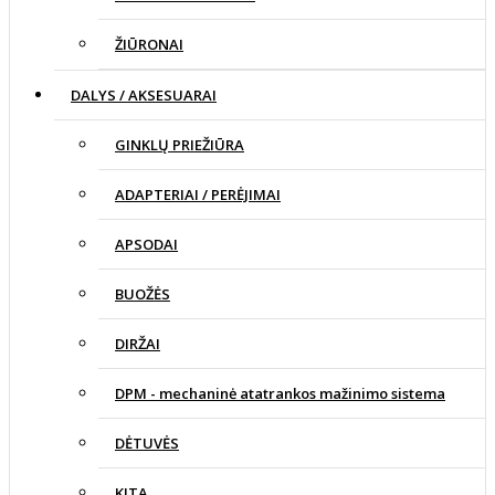
ŽIŪRONAI
DALYS / AKSESUARAI
GINKLŲ PRIEŽIŪRA
ADAPTERIAI / PERĖJIMAI
APSODAI
BUOŽĖS
DIRŽAI
DPM - mechaninė atatrankos mažinimo sistema
DĖTUVĖS
KITA