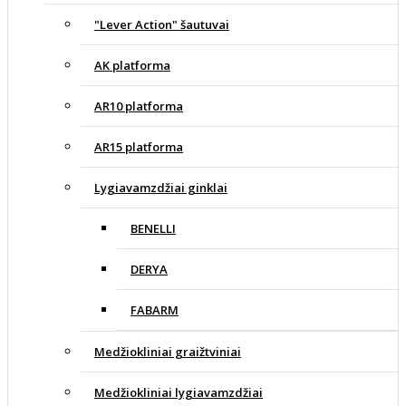
"Lever Action" šautuvai
AK platforma
AR10 platforma
AR15 platforma
Lygiavamzdžiai ginklai
BENELLI
DERYA
FABARM
Medžiokliniai graižtviniai
Medžiokliniai lygiavamzdžiai