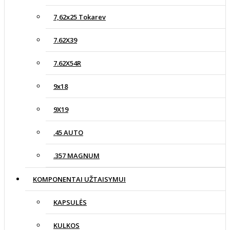
7,62x25 Tokarev
7.62X39
7.62X54R
9x18
9X19
.45 AUTO
.357 MAGNUM
KOMPONENTAI UŽTAISYMUI
KAPSULĖS
KULKOS