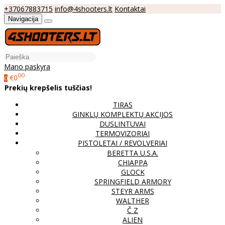
+37067883715
info@4shooters.lt
Kontaktai
Navigacija
Mano paskyra
00
€0
0
Prekių krepšelis tuščias!
TIRAS
GINKLŲ KOMPLEKTŲ AKCIJOS
DUSLINTUVAI
TERMOVIZORIAI
PISTOLETAI / REVOLVERIAI
BERETTA U.S.A.
CHIAPPA
GLOCK
SPRINGFIELD ARMORY
STEYR ARMS
WALTHER
Č Z
ALIEN