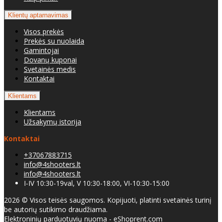
Klientų aptarnavimas
Visos prekės
Prekės su nuolaida
Gamintojai
Dovanų kuponai
Svetainės medis
Kontaktai
Klientams
Klientams
Užsakymų istorija
Kontaktai
+37067883715
info@4shooters.lt
info@4shooters.lt
I-IV 10:30-19val, V 10:30-18:00, VI-10:30-15:00
2026 © Visos teisės saugomos. Kopijuoti, platinti svetainės turinį
be autorių sutikimo draudžiama.
Elektroninių parduotuvių nuoma
-
eShoprent.com