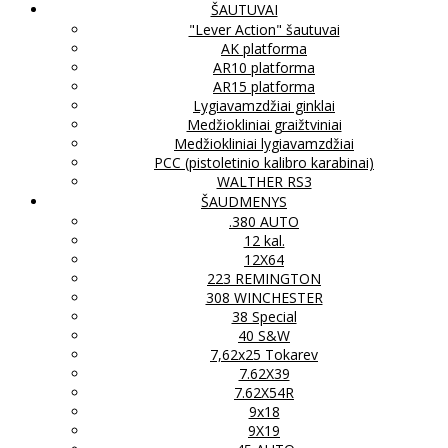
ŠAUTUVAI
"Lever Action" šautuvai
AK platforma
AR10 platforma
AR15 platforma
Lygiavamzdžiai ginklai
Medžiokliniai graižtviniai
Medžiokliniai lygiavamzdžiai
PCC (pistoletinio kalibro karabinai)
WALTHER RS3
ŠAUDMENYS
.380 AUTO
12 kal.
12X64
223 REMINGTON
308 WINCHESTER
38 Special
40 S&W
7,62x25 Tokarev
7.62X39
7.62X54R
9x18
9X19