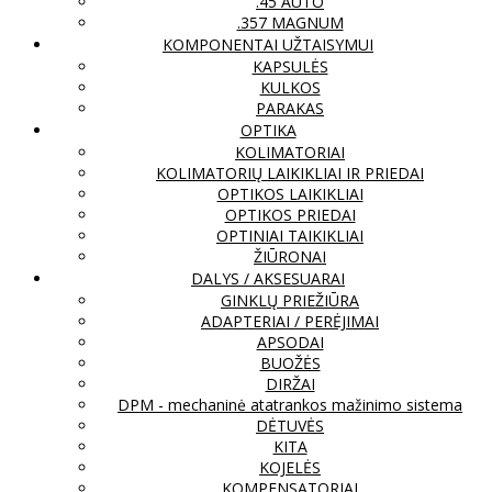
.45 AUTO
.357 MAGNUM
KOMPONENTAI UŽTAISYMUI
KAPSULĖS
KULKOS
PARAKAS
OPTIKA
KOLIMATORIAI
KOLIMATORIŲ LAIKIKLIAI IR PRIEDAI
OPTIKOS LAIKIKLIAI
OPTIKOS PRIEDAI
OPTINIAI TAIKIKLIAI
ŽIŪRONAI
DALYS / AKSESUARAI
GINKLŲ PRIEŽIŪRA
ADAPTERIAI / PERĖJIMAI
APSODAI
BUOŽĖS
DIRŽAI
DPM - mechaninė atatrankos mažinimo sistema
DĖTUVĖS
KITA
KOJELĖS
KOMPENSATORIAI