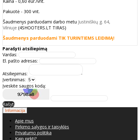
Kaina - 0,60 eur./vnt.
Pakuotė - 300 vnt.
Šaudmenys parduodami darbo metu
Justiniškių g. 64,
Vilniuje
(4SHOOTERS.LT TIRAS)
Šaudmenys parduodami TIK TURINTIEMS LEIDIMĄ!
Parašyti atsiliepimą
Vardas:
El. pašto adresas:
Atsiliepimas:
Įvertinimas:
Įveskite saugos kodą:
Rašyti
Informacija
Apie mus
Pirkimo sąlygos ir taisyklės
Privatumo politika
Kaip pirkti?