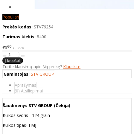
Populiari
Prekės kodas:
STV76254
Turimas kiekis:
8400
60
€0
su PVM
Turite klausimų apie šią prekę?
Klauskite
Gamintojas:
STV GROUP
Aprašymas
(0) Atsiliepimai
Šaudmenys STV GROUP (Čekija)
Kulkos svoris - 124 grain
Kulkos tipas- FMJ