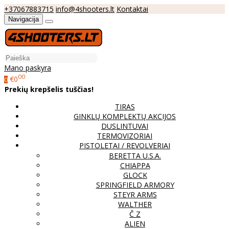
+37067883715
info@4shooters.lt
Kontaktai
Navigacija
Mano paskyra
00
€0
0
Prekių krepšelis tuščias!
TIRAS
GINKLŲ KOMPLEKTŲ AKCIJOS
DUSLINTUVAI
TERMOVIZORIAI
PISTOLETAI / REVOLVERIAI
BERETTA U.S.A.
CHIAPPA
GLOCK
SPRINGFIELD ARMORY
STEYR ARMS
WALTHER
Č Z
ALIEN