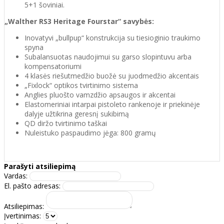
5+1 šoviniai.
„Walther RS3 Heritage Fourstar“ savybės:
Inovatyvi „bullpup“ konstrukcija su tiesioginio traukimo
spyna
Subalansuotas naudojimui su garso slopintuvu arba
kompensatoriumi
4 klasės riešutmedžio buožė su juodmedžio akcentais
„Fixlock“ optikos tvirtinimo sistema
Anglies pluošto vamzdžio apsaugos ir akcentai
Elastomeriniai intarpai pistoleto rankenoje ir priekinėje
dalyje užtikrina geresnį sukibimą
QD diržo tvirtinimo taškai
Nuleistuko paspaudimo jėga: 800 gramų
Parašyti atsiliepimą
Vardas:
El. pašto adresas:
Atsiliepimas:
Įvertinimas: