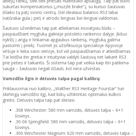
abiejų rankų, šiek tiek priešais nuleistuko apsaugą. Taip pat buvo
sukurtas kompensatorius („muzzle brake“), su kuriuo šautuvas
išlaiko tą patį svorio centrą. Dėl idealaus balanso RS3 labai
natūraliai gula į petį ir atrodo lengvas bei lengvai valdomas.
Šautuvo užvedimas taip pat atliekamas inovatyviu būdu –
paspaudžiant mygtuką galinėje pistoleto rankenos dalyje. Įkišus
nykštį į angą ir tinkamai apgaubus rankeną, mygtuką galima
pastumti į priekį. Tuomet jis užsifiksuoja specialioje išpjovoje
viršuje ir lieka savo vietoje, kol vėl paspaudžiamas ir atleidžiamas.
Tai leidžia itin greitai ir intuityviai valdyti šautuvą net laikant RS3
prie peties ir taikantis. Ši sistema taip pat veikia kaip itin patikima
sauga – šautuvas negali iššauti, kol nėra užvestas.
Vamzdžio ilgis ir dėtuvės talpa pagal kalibrą:
Priklausomai nuo kalibro, „Walther RS3 Heritage Fourstar“ turi
skirtingą vamzdžio ilgį, kad būtų užtikrintas optimalus kulkos
greitis. Dėtuvės talpa taip pat skiriasi.
.308 Winchester: 580 mm vamzdis, dėtuvės talpa – 6+1
šovinys.
.30-06 Springfield: 580 mm vamzdis, dėtuvės talpa – 6+1
šovinys.
.300 Winchester Magnum: 620 mm vamzdis, dėtuvės talpa –