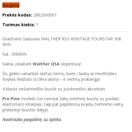
Naujiena
Prekės kodas:
2862000001
Turimas kiekis:
1
Graižtvinis šautuvas WALTHER RS3 HERITAGE FOURSTAR 308
WIN
Kal. .308WIN
Kaina, įskaitant
Walther QSA
slopintuvą!
Šis ginklo variantas skirtas tiems, kurie į lauką ar medžioklės
išvykas leidžiasi su tikra aistra – ir vertiną prabangą!
4 klasės riešutmedžio buožė su juodmedžio akcentais
Pro Pine
modelis turi tamsiai žalią sintetinę buožę su juodais
elastomero intarpais, taip pat papildomą kojelių tvirtinimo vietą
priekinėje buožės dalyje.
Nuotrauka pavyzdinė, su optika.