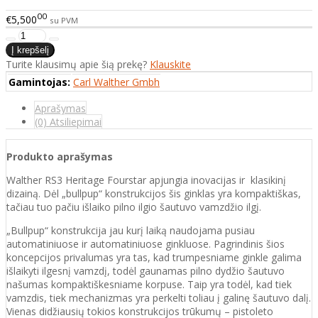
00
€5,500
su PVM
Turite klausimų apie šią prekę?
Klauskite
Gamintojas:
Carl Walther Gmbh
Aprašymas
(0) Atsiliepimai
Produkto aprašymas
Walther RS3 Heritage Fourstar apjungia inovacijas ir klasikinį
dizainą. Dėl „bullpup“ konstrukcijos šis ginklas yra kompaktiškas,
tačiau tuo pačiu išlaiko pilno ilgio šautuvo vamzdžio ilgį.
„Bullpup“ konstrukcija jau kurį laiką naudojama pusiau
automatiniuose ir automatiniuose ginkluose. Pagrindinis šios
koncepcijos privalumas yra tas, kad trumpesniame ginkle galima
išlaikyti ilgesnį vamzdį, todėl gaunamas pilno dydžio šautuvo
našumas kompaktiškesniame korpuse. Taip yra todėl, kad tiek
vamzdis, tiek mechanizmas yra perkelti toliau į galinę šautuvo dalį.
Vienas didžiausių tokios konstrukcijos trūkumų – pistoleto