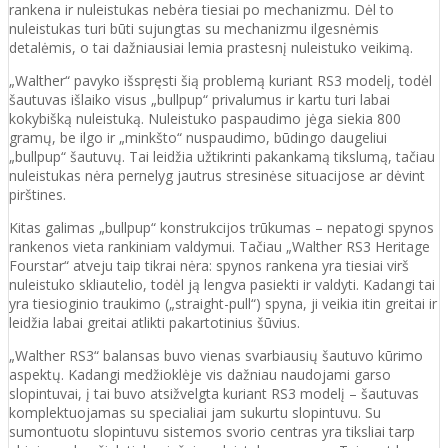
rankena ir nuleistukas nebėra tiesiai po mechanizmu. Dėl to
nuleistukas turi būti sujungtas su mechanizmu ilgesnėmis
detalėmis, o tai dažniausiai lemia prastesnį nuleistuko veikimą.
„Walther“ pavyko išspręsti šią problemą kuriant RS3 modelį, todėl
šautuvas išlaiko visus „bullpup“ privalumus ir kartu turi labai
kokybišką nuleistuką. Nuleistuko paspaudimo jėga siekia 800
gramų, be ilgo ir „minkšto“ nuspaudimo, būdingo daugeliui
„bullpup“ šautuvų. Tai leidžia užtikrinti pakankamą tikslumą, tačiau
nuleistukas nėra pernelyg jautrus stresinėse situacijose ar dėvint
pirštines.
Kitas galimas „bullpup“ konstrukcijos trūkumas – nepatogi spynos
rankenos vieta rankiniam valdymui. Tačiau „Walther RS3 Heritage
Fourstar“ atveju taip tikrai nėra: spynos rankena yra tiesiai virš
nuleistuko skliautelio, todėl ją lengva pasiekti ir valdyti. Kadangi tai
yra tiesioginio traukimo („straight-pull“) spyna, ji veikia itin greitai ir
leidžia labai greitai atlikti pakartotinius šūvius.
„Walther RS3“ balansas buvo vienas svarbiausių šautuvo kūrimo
aspektų. Kadangi medžioklėje vis dažniau naudojami garso
slopintuvai, į tai buvo atsižvelgta kuriant RS3 modelį – šautuvas
komplektuojamas su specialiai jam sukurtu slopintuvu. Su
sumontuotu slopintuvu sistemos svorio centras yra tiksliai tarp