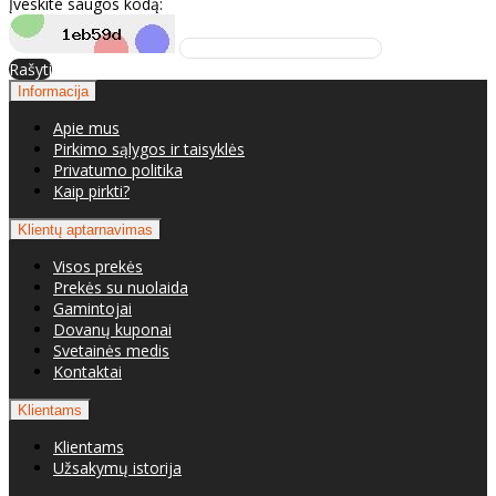
Įveskite saugos kodą:
Rašyti
Informacija
Apie mus
Pirkimo sąlygos ir taisyklės
Privatumo politika
Kaip pirkti?
Klientų aptarnavimas
Visos prekės
Prekės su nuolaida
Gamintojai
Dovanų kuponai
Svetainės medis
Kontaktai
Klientams
Klientams
Užsakymų istorija