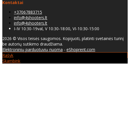
Kontaktai
+37067883715
info@4shooters.lt
info@4shooters.lt
I-IV 10:30-19val, V 10:30-18:00, VI-10:30-15:00
2026 © Visos teisės saugomos. Kopijuoti, platinti svetainės turinį
be autorių sutikimo draudžiama.
Elektroninių parduotuvių nuoma
-
eShoprent.com
Rašyk
Skambink