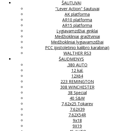
ŠAUTUVAI
"Lever Action" šautuvai
AK platforma
AR10 platforma
AR15 platforma
Lygiavamzdžiai ginklai
Medžiokliniai graižtviniai
Medžiokliniai lygiavamzdžiai
PCC (pistoletinio kalibro karabinai)
WALTHER RS3
ŠAUDMENYS
.380 AUTO
12 kal.
12X64
223 REMINGTON
308 WINCHESTER
38 Special
40 S&W
7,62x25 Tokarev
7.62X39
7.62X54R
9x18
9X19