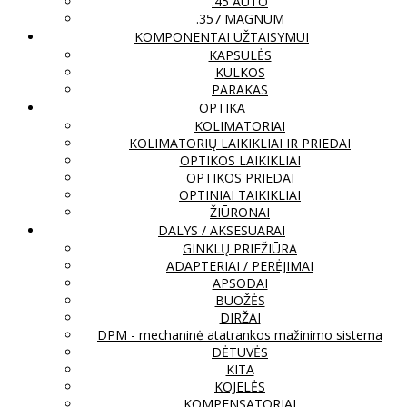
.45 AUTO
.357 MAGNUM
KOMPONENTAI UŽTAISYMUI
KAPSULĖS
KULKOS
PARAKAS
OPTIKA
KOLIMATORIAI
KOLIMATORIŲ LAIKIKLIAI IR PRIEDAI
OPTIKOS LAIKIKLIAI
OPTIKOS PRIEDAI
OPTINIAI TAIKIKLIAI
ŽIŪRONAI
DALYS / AKSESUARAI
GINKLŲ PRIEŽIŪRA
ADAPTERIAI / PERĖJIMAI
APSODAI
BUOŽĖS
DIRŽAI
DPM - mechaninė atatrankos mažinimo sistema
DĖTUVĖS
KITA
KOJELĖS
KOMPENSATORIAI