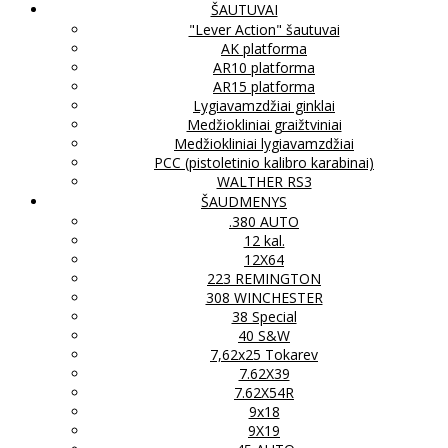
ŠAUTUVAI
"Lever Action" šautuvai
AK platforma
AR10 platforma
AR15 platforma
Lygiavamzdžiai ginklai
Medžiokliniai graižtviniai
Medžiokliniai lygiavamzdžiai
PCC (pistoletinio kalibro karabinai)
WALTHER RS3
ŠAUDMENYS
.380 AUTO
12 kal.
12X64
223 REMINGTON
308 WINCHESTER
38 Special
40 S&W
7,62x25 Tokarev
7.62X39
7.62X54R
9x18
9X19