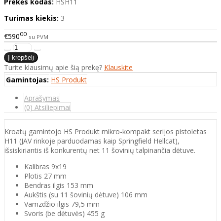
Prekės kodas:
HSH11
Turimas kiekis:
3
00
€590
su PVM
Turite klausimų apie šią prekę?
Klauskite
Gamintojas:
HS Produkt
Aprašymas
(0) Atsiliepimai
Kroatų gamintojo HS Produkt mikro-kompakt serijos pistoletas
H11 (JAV rinkoje parduodamas kaip Springfield Hellcat),
išsiskiriantis iš konkurentų net 11 šovinių talpinančia dėtuve.
Kalibras 9x19
Plotis 27 mm
Bendras ilgis 153 mm
Aukštis (su 11 šovinių dėtuve) 106 mm
Vamzdžio ilgis 79,5 mm
Svoris (be dėtuvės) 455 g