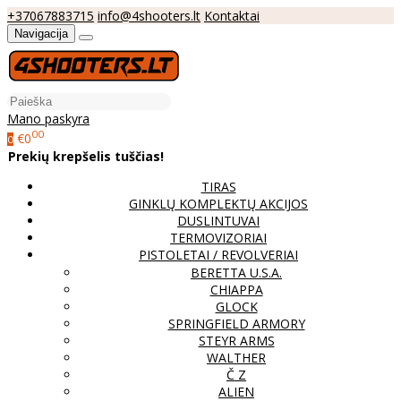
+37067883715
info@4shooters.lt
Kontaktai
Navigacija
Mano paskyra
00
€0
0
Prekių krepšelis tuščias!
TIRAS
GINKLŲ KOMPLEKTŲ AKCIJOS
DUSLINTUVAI
TERMOVIZORIAI
PISTOLETAI / REVOLVERIAI
BERETTA U.S.A.
CHIAPPA
GLOCK
SPRINGFIELD ARMORY
STEYR ARMS
WALTHER
Č Z
ALIEN