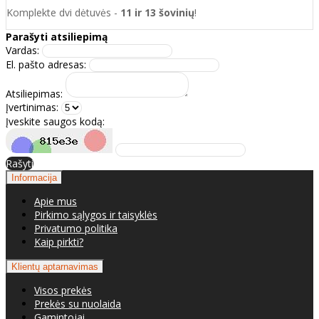
Komplekte dvi dėtuvės -
11 ir 13 šovinių
!
Parašyti atsiliepimą
Vardas:
El. pašto adresas:
Atsiliepimas:
Įvertinimas:
Įveskite saugos kodą:
Rašyti
Informacija
Apie mus
Pirkimo sąlygos ir taisyklės
Privatumo politika
Kaip pirkti?
Klientų aptarnavimas
Visos prekės
Prekės su nuolaida
Gamintojai