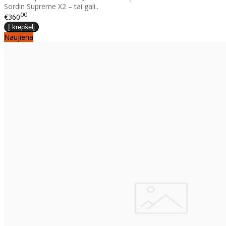
Sordin Supreme X2 – tai gali..
00
€360
Naujiena