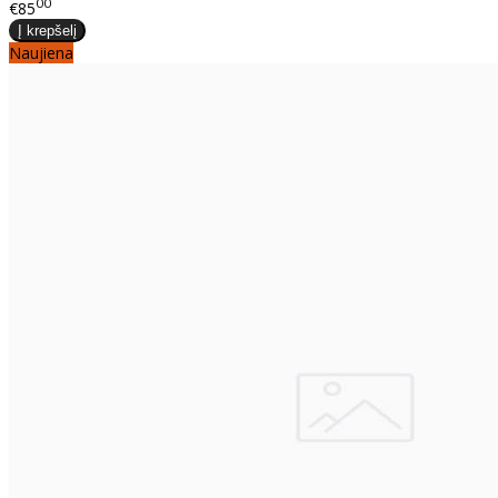
00
€85
Naujiena