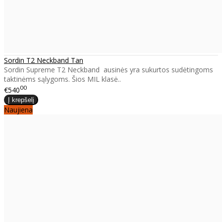
Sordin T2 Neckband Tan
Sordin Supreme T2 Neckband ausinės yra sukurtos sudėtingoms
taktinėms sąlygoms. Šios MIL klasė..
00
€540
Naujiena