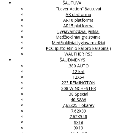
ŠAUTUVAI
"Lever Action" šautuvai
AK platforma
AR10 platforma
AR15 platforma
Lygiavamzdžiai ginklai
Medžiokliniai graižtviniai
Medžiokliniai lygiavamzdžiai
PCC (pistoletinio kalibro karabinai)
WALTHER RS3
ŠAUDMENYS
.380 AUTO
12 kal.
12X64
223 REMINGTON
308 WINCHESTER
38 Special
40 S&W
7,62x25 Tokarev
7.62X39
7.62X54R
9x18
9X19