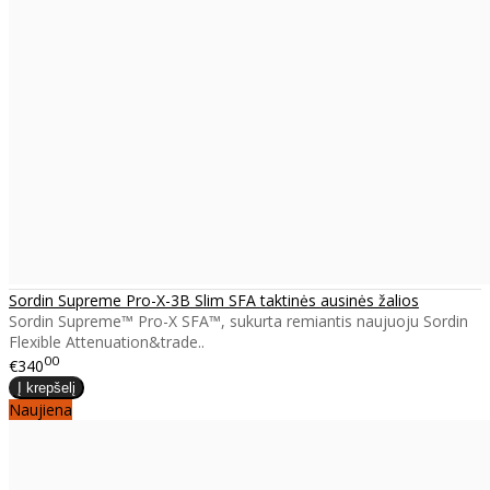
Sordin Supreme Pro-X-3B Slim SFA taktinės ausinės žalios
Sordin Supreme™ Pro-X SFA™, sukurta remiantis naujuoju Sordin
Flexible Attenuation&trade..
00
€340
Naujiena