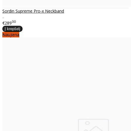
Sordin Supreme Pro-x Neckband
..
00
€289
Naujiena