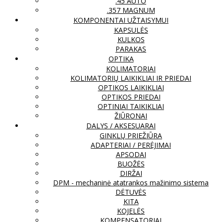
.45 AUTO
.357 MAGNUM
KOMPONENTAI UŽTAISYMUI
KAPSULĖS
KULKOS
PARAKAS
OPTIKA
KOLIMATORIAI
KOLIMATORIŲ LAIKIKLIAI IR PRIEDAI
OPTIKOS LAIKIKLIAI
OPTIKOS PRIEDAI
OPTINIAI TAIKIKLIAI
ŽIŪRONAI
DALYS / AKSESUARAI
GINKLŲ PRIEŽIŪRA
ADAPTERIAI / PERĖJIMAI
APSODAI
BUOŽĖS
DIRŽAI
DPM - mechaninė atatrankos mažinimo sistema
DĖTUVĖS
KITA
KOJELĖS
KOMPENSATORIAI