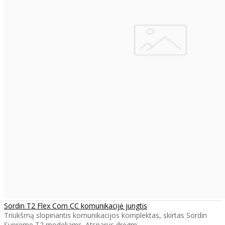
Sordin T2 Flex Com CC komunikacijė jungtis
Triukšmą slopinantis komunikacijos komplektas, skirtas Sordin
Supreme T2 modeliams. Atsparus drėgm..