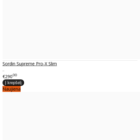
Sordin Supreme Pro-X Slim
..
00
€290
Naujiena