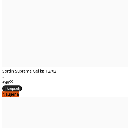
Sordin Supreme Gel kit T2/X2
..
00
€48
Naujiena