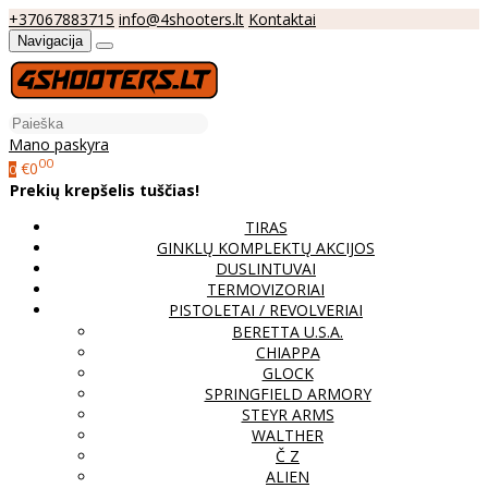
+37067883715
info@4shooters.lt
Kontaktai
Navigacija
Mano paskyra
00
€0
0
Prekių krepšelis tuščias!
TIRAS
GINKLŲ KOMPLEKTŲ AKCIJOS
DUSLINTUVAI
TERMOVIZORIAI
PISTOLETAI / REVOLVERIAI
BERETTA U.S.A.
CHIAPPA
GLOCK
SPRINGFIELD ARMORY
STEYR ARMS
WALTHER
Č Z
ALIEN