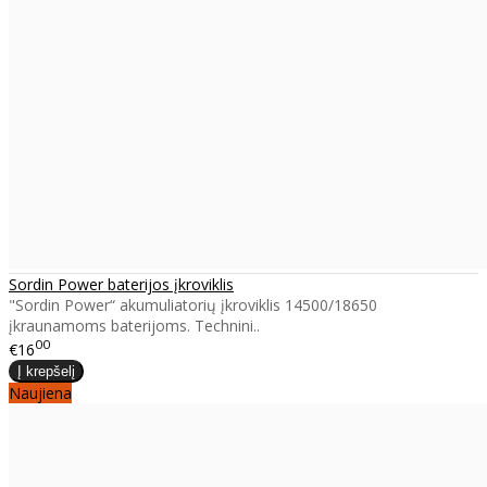
Sordin Power baterijos įkroviklis
"Sordin Power“ akumuliatorių įkroviklis 14500/18650
įkraunamoms baterijoms. Technini..
00
€16
Naujiena