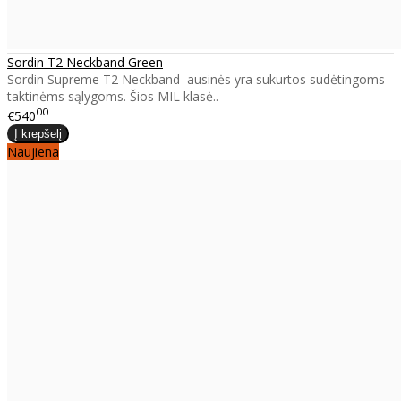
Sordin T2 Neckband Green
Sordin Supreme T2 Neckband ausinės yra sukurtos sudėtingoms
taktinėms sąlygoms. Šios MIL klasė..
00
€540
Naujiena