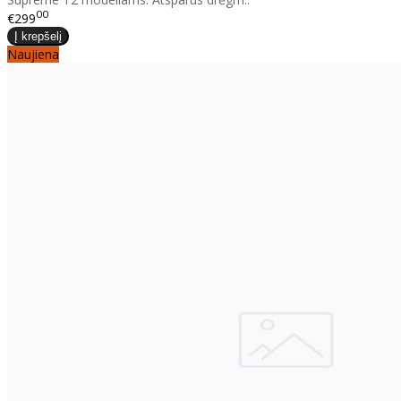
00
€299
Naujiena