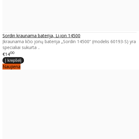
Sordin kraunama baterija, Li-ion 14500
Įkraunama ličio jonų baterija „Sordin 14500“ (modelis 60193-S) yra
specialiai sukurta ..
00
€14
Naujiena