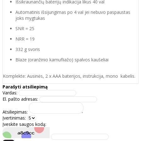
Išsikraunančių baterijų indikacija likus 40 val
Automatinis išsijungimas po 4 val jei nebuvo paspaustas
joks mygtukas
SNR = 25
NRR = 19
332 g svoris
Blaze (oranžinio kamufliažo) spalvos kaušeliai
Komplekte: Ausinės, 2 x AAA baterijos, instrukcija, mono kabelis.
Parašyti atsiliepimą
Vardas:
El. pašto adresas:
Atsiliepimas:
Įvertinimas:
Įveskite saugos kodą: