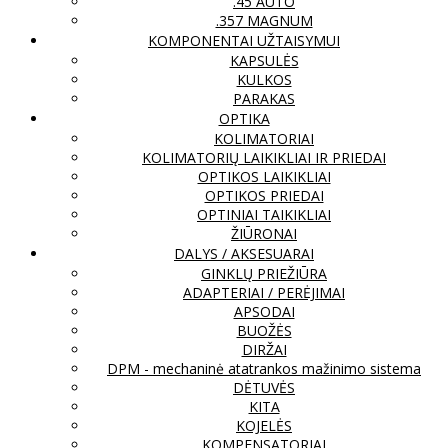
.45 AUTO
.357 MAGNUM
KOMPONENTAI UŽTAISYMUI
KAPSULĖS
KULKOS
PARAKAS
OPTIKA
KOLIMATORIAI
KOLIMATORIŲ LAIKIKLIAI IR PRIEDAI
OPTIKOS LAIKIKLIAI
OPTIKOS PRIEDAI
OPTINIAI TAIKIKLIAI
ŽIŪRONAI
DALYS / AKSESUARAI
GINKLŲ PRIEŽIŪRA
ADAPTERIAI / PERĖJIMAI
APSODAI
BUOŽĖS
DIRŽAI
DPM - mechaninė atatrankos mažinimo sistema
DĖTUVĖS
KITA
KOJELĖS
KOMPENSATORIAI