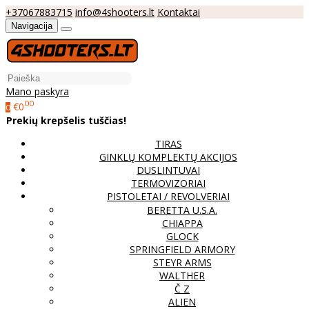
+37067883715
info@4shooters.lt
Kontaktai
Navigacija
Mano paskyra
00
€0
0
Prekių krepšelis tuščias!
TIRAS
GINKLŲ KOMPLEKTŲ AKCIJOS
DUSLINTUVAI
TERMOVIZORIAI
PISTOLETAI / REVOLVERIAI
BERETTA U.S.A.
CHIAPPA
GLOCK
SPRINGFIELD ARMORY
STEYR ARMS
WALTHER
Č Z
ALIEN