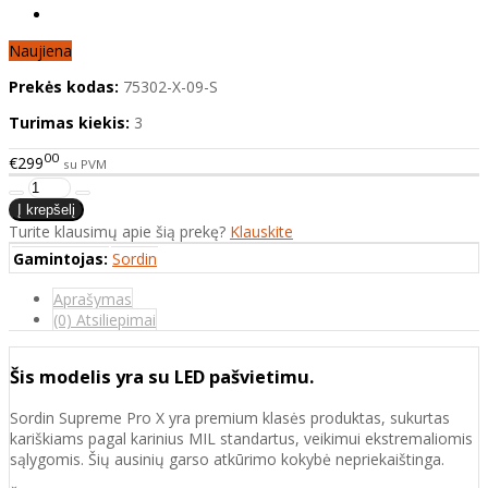
Naujiena
Prekės kodas:
75302-X-09-S
Turimas kiekis:
3
00
€299
su PVM
Turite klausimų apie šią prekę?
Klauskite
Gamintojas:
Sordin
Aprašymas
(0) Atsiliepimai
Šis modelis yra su LED pašvietimu.
Sordin Supreme Pro X yra premium klasės produktas, sukurtas
kariškiams pagal karinius MIL standartus, veikimui ekstremaliomis
sąlygomis. Šių ausinių garso atkūrimo kokybė nepriekaištinga.