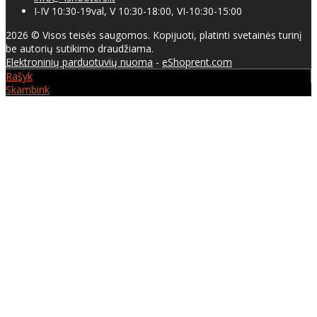
I-IV 10:30-19val, V 10:30-18:00, VI-10:30-15:00
2026 © Visos teisės saugomos. Kopijuoti, platinti svetainės turinį
be autorių sutikimo draudžiama.
Elektroninių parduotuvių nuoma
-
eShoprent.com
Rašyk
Skambink