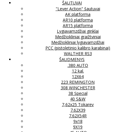
ŠAUTUVAI
"Lever Action" šautuvai
AK platforma
AR10 platforma
AR15 platforma
Lygiavamzdžiai ginklai
Medžiokliniai graižtviniai
Medžiokliniai lygiavamzdžiai
PCC (pistoletinio kalibro karabinai)
WALTHER RS3
ŠAUDMENYS
.380 AUTO
12 kal.
12X64
223 REMINGTON
308 WINCHESTER
38 Special
40 S&W
7,62x25 Tokarev
7.62X39
7.62X54R
9x18
9X19