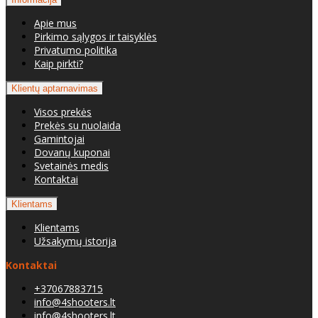
Apie mus
Pirkimo sąlygos ir taisyklės
Privatumo politika
Kaip pirkti?
Klientų aptarnavimas
Visos prekės
Prekės su nuolaida
Gamintojai
Dovanų kuponai
Svetainės medis
Kontaktai
Klientams
Klientams
Užsakymų istorija
Kontaktai
+37067883715
info@4shooters.lt
info@4shooters.lt