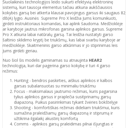
Šiuolaikinės technologijos leido sukurti efektyvią elektroninę
sistemą, kuri tausoja elementus tačiau atkuria aukščiausios
kokybės garsą bei atkerta klausai pavojingus garsus iki saugaus 82
dB(A) lygio. Ausinės Supreme Pro X leidžia Jums komunikuoti,
girdėti instruktoriaus komandas, kai aplink šaudoma. Medžioklėje
ar karyboje jautrus mikrofonas garsina aplinkos garsus. Supreme
Pro X atkuria labai natūralų garsą. Tai leidžia nustatyti garso
šaltinio sklidimo kryptį be triukšmų, kas labai svarbu karyboje ar
medžioklėje. Skaitmeninis garso atkūrimas ir jo stiprinimas leis
Jums girdėti geriau.
Nuo šiol šis modelis gaminamas su atnaujinta
HEAR2
technologija, kuri dar pagerina garso kokybę ir turi 4 garso
režimus:
Hunting - bendros paskirties, aiškus aplinkos ir kalbos
garsas subalansuotas su minimaliu triukšmu
Focus - maksimalaus jautrumo režimas, kuris pagarsina
tylius aplinkos garsus ir praplečia susitprinamų garsų
diapazoną. Puikus pasirinkimas tykant žvėries bokštelyje
Shooting - komfortiškas režimas dideliam triukšmui, kuris
sumažina praleidžiamų garsų diapazoną ir stiprumą ir
užtikrina ilgalaikį akustinį komfortą
Comms - aplinkos garsų praleidimas pilnai išjungtas ir