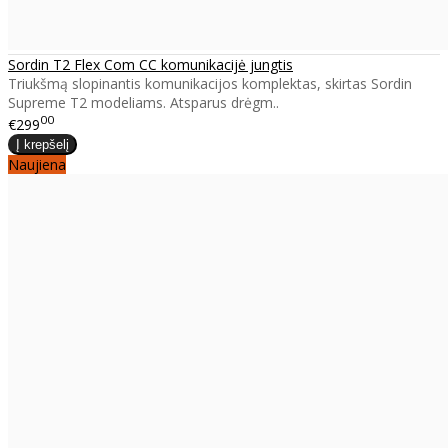
Sordin T2 Flex Com CC komunikacijė jungtis
Triukšmą slopinantis komunikacijos komplektas, skirtas Sordin
Supreme T2 modeliams. Atsparus drėgm..
00
€299
Naujiena