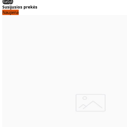
Rašyti
Susijusios prekės
Naujiena