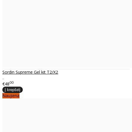
Sordin Supreme Gel kit T2/X2
..
00
€48
Naujiena