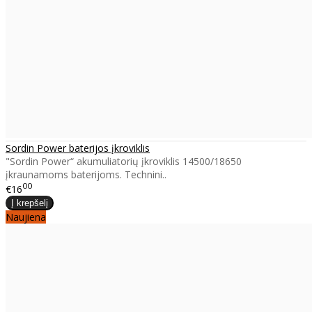
Sordin Power baterijos įkroviklis
"Sordin Power“ akumuliatorių įkroviklis 14500/18650
įkraunamoms baterijoms. Technini..
00
€16
Naujiena