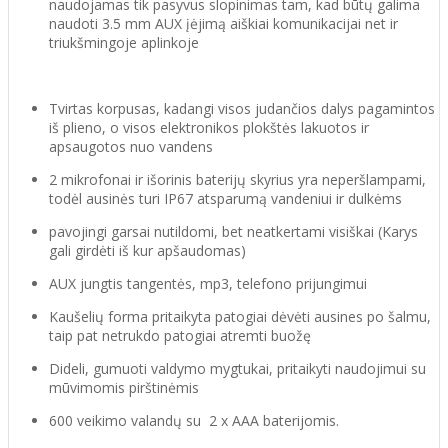
naudojamas tik pasyvus slopinimas tam, kad būtų galima
naudoti 3.5 mm AUX įėjimą aiškiai komunikacijai net ir
triukšmingoje aplinkoje
Tvirtas korpusas, kadangi visos judančios dalys pagamintos
iš plieno, o visos elektronikos plokštės lakuotos ir
apsaugotos nuo vandens
2 mikrofonai ir
išorinis baterijų skyrius yra neperšlampami,
todėl ausinės turi IP67 atsparumą vandeniui ir dulkėms
pavojingi garsai nutildomi, bet neatkertami visiškai (Karys
gali girdėti iš kur apšaudomas)
AUX jungtis tangentės, mp3, telefono prijungimui
Kaušelių forma pritaikyta patogiai dėvėti ausines po šalmu,
taip pat netrukdo patogiai atremti buožę
Dideli, gumuoti valdymo mygtukai, pritaikyti naudojimui su
mūvimomis pirštinėmis
600 veikimo valandų su 2 x AAA baterijomis.