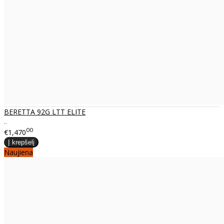
BERETTA 92G LTT ELITE
..
00
€1,470
Naujiena