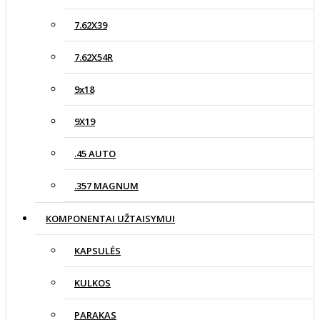
7.62X39
7.62X54R
9x18
9X19
.45 AUTO
.357 MAGNUM
KOMPONENTAI UŽTAISYMUI
KAPSULĖS
KULKOS
PARAKAS