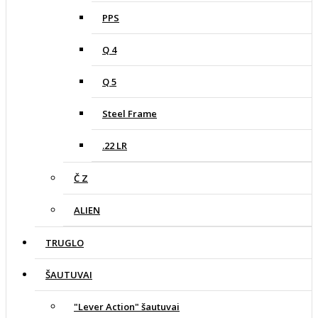
PPS
Q 4
Q 5
Steel Frame
.22 LR
Č Z
ALIEN
TRUGLO
ŠAUTUVAI
"Lever Action" šautuvai