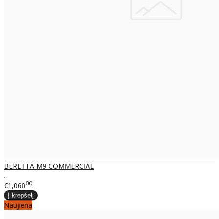
BERETTA M9 COMMERCIAL
..
00
€1,060
Naujiena