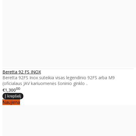
Beretta 92 FS INOX
Beretta 92FS Inox suteikia visas legendinio 92FS arba M9
(oficialaus JAV kariuomenės šoninio ginklo ..
00
€1,300
Naujiena