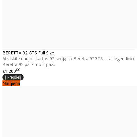
BERETTA 92 GTS Full Size
Atraskite naujos kartos 92 seriją su Beretta 92GTS – tai legendinio
Beretta 92 palikimo ir paž..
00
€1,200
Naujiena