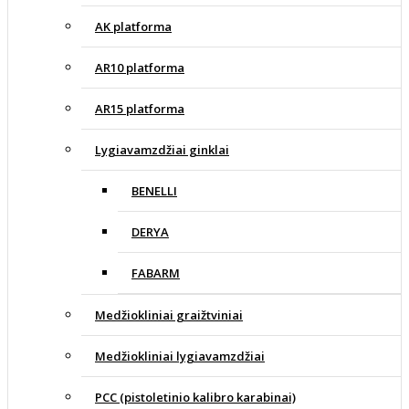
AK platforma
AR10 platforma
AR15 platforma
Lygiavamzdžiai ginklai
BENELLI
DERYA
FABARM
Medžiokliniai graižtviniai
Medžiokliniai lygiavamzdžiai
PCC (pistoletinio kalibro karabinai)