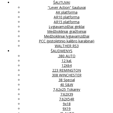
ŠAUTUVAI
"Lever Action" šautuvai
AK platforma
AR10 platforma
AR15 platforma
Lygiavamzdžiai ginklai
Medžiokliniai graižtviniai
Medžiokliniai lygiavamzdžiai
PCC (pistoletinio kalibro karabinai)
WALTHER RS3
ŠAUDMENYS
.380 AUTO
12 kal.
12X64
223 REMINGTON
308 WINCHESTER
38 Special
40 S&W
7,62x25 Tokarev
7.62X39
7.62X54R
9x18
9X19