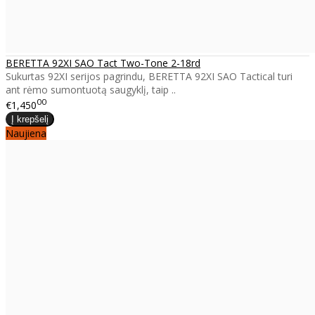
BERETTA 92XI SAO Tact Two-Tone 2-18rd
Sukurtas 92XI serijos pagrindu, BERETTA 92XI SAO Tactical turi
ant rėmo sumontuotą saugyklį, taip ..
00
€1,450
Naujiena