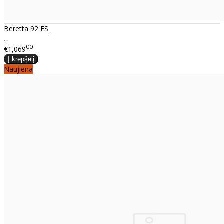
Beretta 92 FS
..
00
€1,069
Naujiena