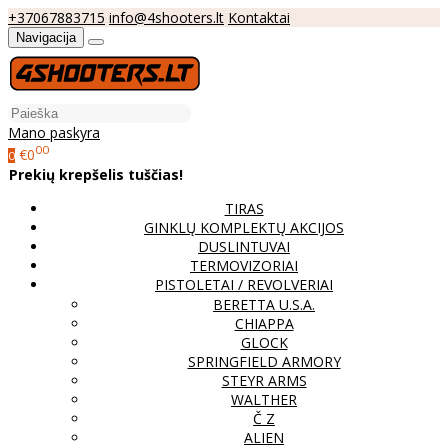
+37067883715
info@4shooters.lt
Kontaktai
Navigacija
Mano paskyra
00
€0
0
Prekių krepšelis tuščias!
TIRAS
GINKLŲ KOMPLEKTŲ AKCIJOS
DUSLINTUVAI
TERMOVIZORIAI
PISTOLETAI / REVOLVERIAI
BERETTA U.S.A.
CHIAPPA
GLOCK
SPRINGFIELD ARMORY
STEYR ARMS
WALTHER
Č Z
ALIEN