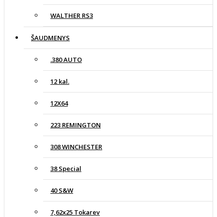
WALTHER RS3
ŠAUDMENYS
.380 AUTO
12 kal.
12X64
223 REMINGTON
308 WINCHESTER
38 Special
40 S&W
7,62x25 Tokarev