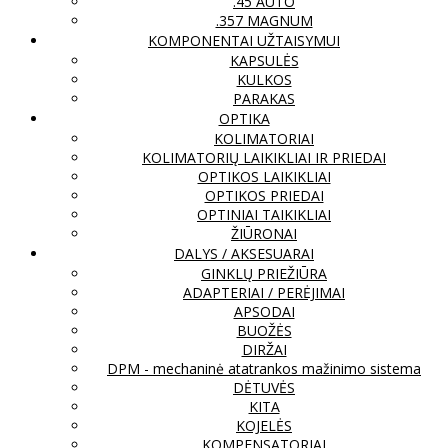
.45 AUTO
.357 MAGNUM
KOMPONENTAI UŽTAISYMUI
KAPSULĖS
KULKOS
PARAKAS
OPTIKA
KOLIMATORIAI
KOLIMATORIŲ LAIKIKLIAI IR PRIEDAI
OPTIKOS LAIKIKLIAI
OPTIKOS PRIEDAI
OPTINIAI TAIKIKLIAI
ŽIŪRONAI
DALYS / AKSESUARAI
GINKLŲ PRIEŽIŪRA
ADAPTERIAI / PERĖJIMAI
APSODAI
BUOŽĖS
DIRŽAI
DPM - mechaninė atatrankos mažinimo sistema
DĖTUVĖS
KITA
KOJELĖS
KOMPENSATORIAI