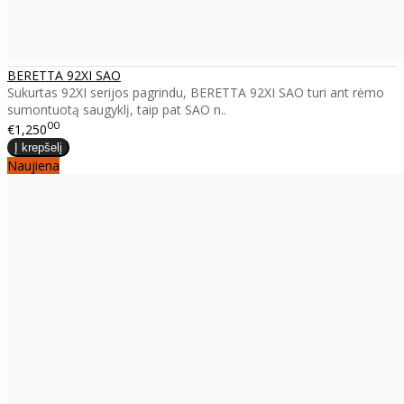
BERETTA 92XI SAO
Sukurtas 92XI serijos pagrindu, BERETTA 92XI SAO turi ant rėmo
sumontuotą saugyklį, taip pat SAO n..
00
€1,250
Naujiena