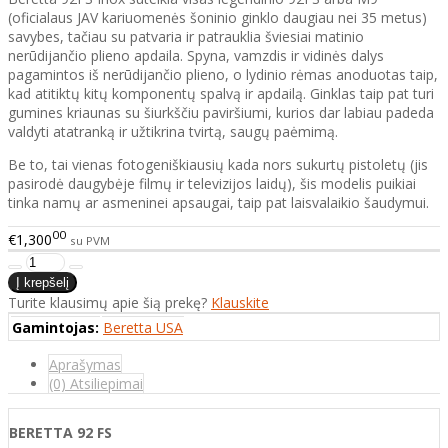
(oficialaus JAV kariuomenės šoninio ginklo daugiau nei 35 metus)
savybes, tačiau su patvaria ir patrauklia šviesiai matinio
nerūdijančio plieno apdaila. Spyna, vamzdis ir vidinės dalys
pagamintos iš nerūdijančio plieno, o lydinio rėmas anoduotas taip,
kad atitiktų kitų komponentų spalvą ir apdailą. Ginklas taip pat turi
gumines kriaunas su šiurkščiu paviršiumi, kurios dar labiau padeda
valdyti atatranką ir užtikrina tvirtą, saugų paėmimą.
Be to, tai vienas fotogeniškiausių kada nors sukurtų pistoletų (jis
pasirodė daugybėje filmų ir televizijos laidų), šis modelis puikiai
tinka namų ar asmeninei apsaugai, taip pat laisvalaikio šaudymui.
00
€1,300
su PVM
Turite klausimų apie šią prekę?
Klauskite
Gamintojas:
Beretta USA
Aprašymas
(0) Atsiliepimai
BERETTA 92 FS