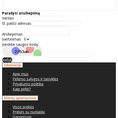
Parašyti atsiliepimą
Vardas:
El. pašto adresas:
Atsiliepimas:
Įvertinimas:
Įveskite saugos kodą:
Rašyti
Informacija
Apie mus
Pirkimo sąlygos ir taisyklės
Privatumo politika
Kaip pirkti?
Klientų aptarnavimas
Visos prekės
Prekės su nuolaida
Gamintojai