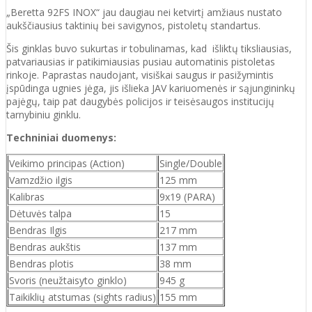
„Beretta 92FS INOX“ jau daugiau nei ketvirtį amžiaus nustato
aukščiausius taktinių bei savigynos, pistoletų standartus.
Šis ginklas buvo sukurtas ir tobulinamas, kad išliktų tiksliausias,
patvariausias ir patikimiausias pusiau automatinis pistoletas
rinkoje. Paprastas naudojant, visiškai saugus ir pasižymintis
įspūdinga ugnies jėga, jis išlieka JAV kariuomenės ir sąjungininkų
pajėgų, taip pat daugybės policijos ir teisėsaugos institucijų
tarnybiniu ginklu.
Techniniai duomenys:
Veikimo principas (Action)
Single/Double
Vamzdžio ilgis
125 mm
Kalibras
9x19 (PARA)
Dėtuvės talpa
15
Bendras Ilgis
217 mm
Bendras aukštis
137 mm
Bendras plotis
38 mm
Svoris (neužtaisyto ginklo)
945 g
Taikiklių atstumas (sights radius)
155 mm