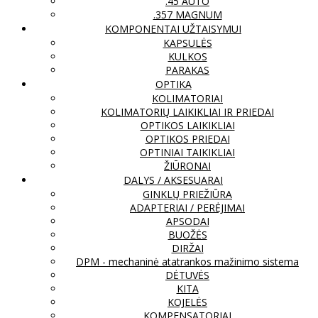
.45 AUTO
.357 MAGNUM
KOMPONENTAI UŽTAISYMUI
KAPSULĖS
KULKOS
PARAKAS
OPTIKA
KOLIMATORIAI
KOLIMATORIŲ LAIKIKLIAI IR PRIEDAI
OPTIKOS LAIKIKLIAI
OPTIKOS PRIEDAI
OPTINIAI TAIKIKLIAI
ŽIŪRONAI
DALYS / AKSESUARAI
GINKLŲ PRIEŽIŪRA
ADAPTERIAI / PERĖJIMAI
APSODAI
BUOŽĖS
DIRŽAI
DPM - mechaninė atatrankos mažinimo sistema
DĖTUVĖS
KITA
KOJELĖS
KOMPENSATORIAI