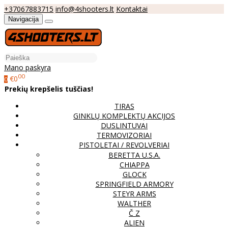
+37067883715
info@4shooters.lt
Kontaktai
Navigacija
Mano paskyra
00
€0
0
Prekių krepšelis tuščias!
TIRAS
GINKLŲ KOMPLEKTŲ AKCIJOS
DUSLINTUVAI
TERMOVIZORIAI
PISTOLETAI / REVOLVERIAI
BERETTA U.S.A.
CHIAPPA
GLOCK
SPRINGFIELD ARMORY
STEYR ARMS
WALTHER
Č Z
ALIEN