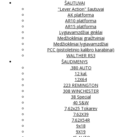
ŠAUTUVAI
"Lever Action" šautuvai
AK platforma
AR10 platforma
AR15 platforma
Lygiavamzdžiai ginklai
Medžiokliniai graižtviniai
Medžiokliniai lygiavamzdžiai
PCC (pistoletinio kalibro karabinai)
WALTHER RS3
ŠAUDMENYS
.380 AUTO
12 kal.
12X64
223 REMINGTON
308 WINCHESTER
38 Special
40 S&W
7,62x25 Tokarev
7.62X39
7.62X54R
9x18
9X19