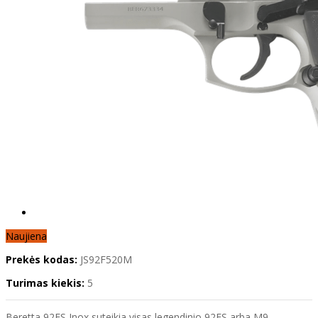
Naujiena
Prekės kodas:
JS92F520M
Turimas kiekis:
5
Beretta 92FS Inox suteikia visas legendinio 92FS arba M9