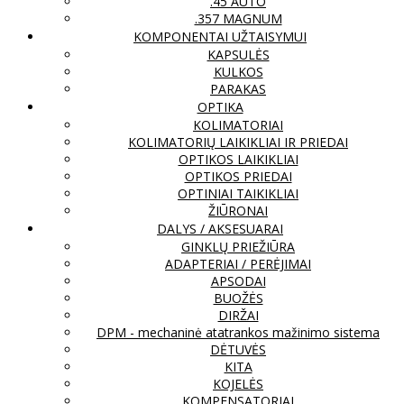
.45 AUTO
.357 MAGNUM
KOMPONENTAI UŽTAISYMUI
KAPSULĖS
KULKOS
PARAKAS
OPTIKA
KOLIMATORIAI
KOLIMATORIŲ LAIKIKLIAI IR PRIEDAI
OPTIKOS LAIKIKLIAI
OPTIKOS PRIEDAI
OPTINIAI TAIKIKLIAI
ŽIŪRONAI
DALYS / AKSESUARAI
GINKLŲ PRIEŽIŪRA
ADAPTERIAI / PERĖJIMAI
APSODAI
BUOŽĖS
DIRŽAI
DPM - mechaninė atatrankos mažinimo sistema
DĖTUVĖS
KITA
KOJELĖS
KOMPENSATORIAI