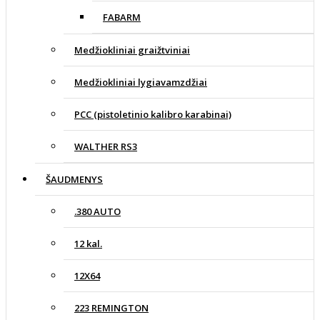
FABARM
Medžiokliniai graižtviniai
Medžiokliniai lygiavamzdžiai
PCC (pistoletinio kalibro karabinai)
WALTHER RS3
ŠAUDMENYS
.380 AUTO
12 kal.
12X64
223 REMINGTON