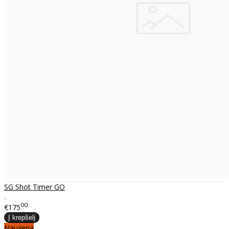
SG Shot Timer GO
..
00
€175
Naujiena