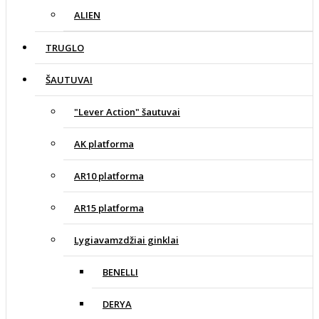
ALIEN
TRUGLO
ŠAUTUVAI
"Lever Action" šautuvai
AK platforma
AR10 platforma
AR15 platforma
Lygiavamzdžiai ginklai
BENELLI
DERYA