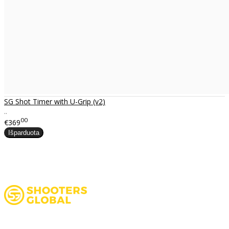
SG Shot Timer with U-Grip (v2)
..
00
€369