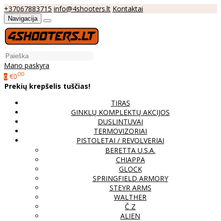
+37067883715
info@4shooters.lt
Kontaktai
Navigacija
Mano paskyra
00
€0
0
Prekių krepšelis tuščias!
TIRAS
GINKLŲ KOMPLEKTŲ AKCIJOS
DUSLINTUVAI
TERMOVIZORIAI
PISTOLETAI / REVOLVERIAI
BERETTA U.S.A.
CHIAPPA
GLOCK
SPRINGFIELD ARMORY
STEYR ARMS
WALTHER
Č Z
ALIEN