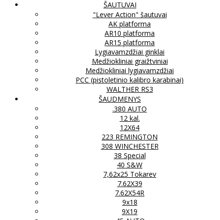
ŠAUTUVAI
"Lever Action" šautuvai
AK platforma
AR10 platforma
AR15 platforma
Lygiavamzdžiai ginklai
Medžiokliniai graižtviniai
Medžiokliniai lygiavamzdžiai
PCC (pistoletinio kalibro karabinai)
WALTHER RS3
ŠAUDMENYS
.380 AUTO
12 kal.
12X64
223 REMINGTON
308 WINCHESTER
38 Special
40 S&W
7,62x25 Tokarev
7.62X39
7.62X54R
9x18
9X19