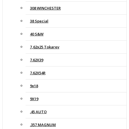
308 WINCHESTER
38 Special
40 S&W
7,62x25 Tokarev
7.62X39
7.62X54R
9x18
9X19
.45 AUTO
.357 MAGNUM