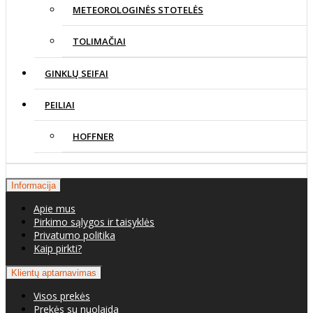
METEOROLOGINĖS STOTELĖS
TOLIMAČIAI
GINKLŲ SEIFAI
PEILIAI
HOFFNER
Informacija
Apie mus
Pirkimo sąlygos ir taisyklės
Privatumo politika
Kaip pirkti?
Klientų aptarnavimas
Visos prekės
Prekės su nuolaida