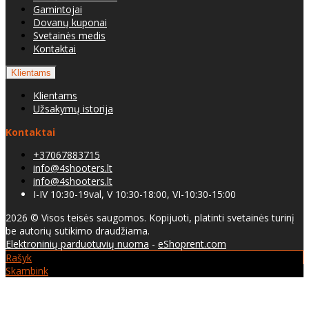
Gamintojai
Dovanų kuponai
Svetainės medis
Kontaktai
Klientams
Klientams
Užsakymų istorija
Kontaktai
+37067883715
info@4shooters.lt
info@4shooters.lt
I-IV 10:30-19val, V 10:30-18:00, VI-10:30-15:00
2026 © Visos teisės saugomos. Kopijuoti, platinti svetainės turinį
be autorių sutikimo draudžiama.
Elektroninių parduotuvių nuoma
-
eShoprent.com
Rašyk
Skambink