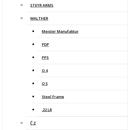
STEYR ARMS
WALTHER
Meister Manufaktur
PDP
PPS
Q 4
Q 5
Steel Frame
.22 LR
Č Z