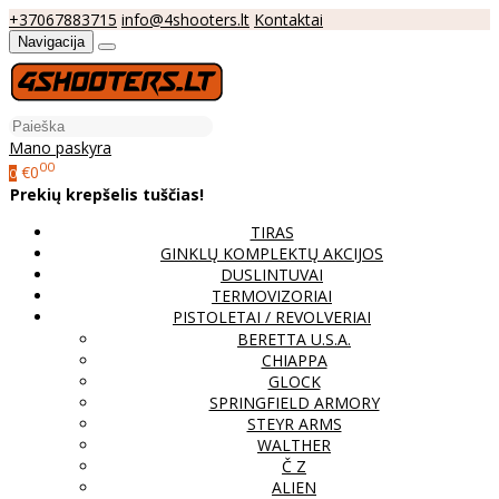
+37067883715
info@4shooters.lt
Kontaktai
Navigacija
Mano paskyra
00
€0
0
Prekių krepšelis tuščias!
TIRAS
GINKLŲ KOMPLEKTŲ AKCIJOS
DUSLINTUVAI
TERMOVIZORIAI
PISTOLETAI / REVOLVERIAI
BERETTA U.S.A.
CHIAPPA
GLOCK
SPRINGFIELD ARMORY
STEYR ARMS
WALTHER
Č Z
ALIEN