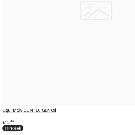
Liqui Moly GUNTEC Gun Oil
..
00
€15