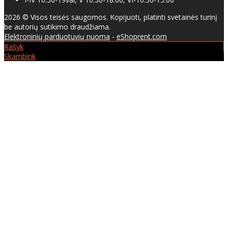
2026 © Visos teisės saugomos. Kopijuoti, platinti svetainės turinį
be autorių sutikimo draudžiama.
Elektroninių parduotuvių nuoma
-
eShoprent.com
Rašyk
Skambink