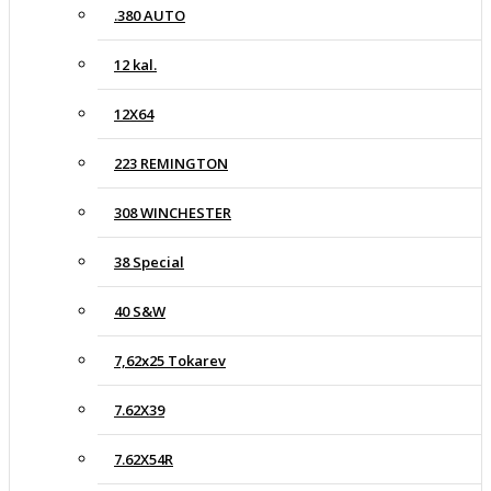
.380 AUTO
12 kal.
12X64
223 REMINGTON
308 WINCHESTER
38 Special
40 S&W
7,62x25 Tokarev
7.62X39
7.62X54R