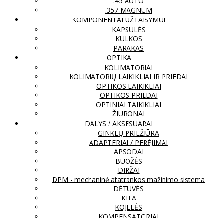
.45 AUTO
.357 MAGNUM
KOMPONENTAI UŽTAISYMUI
KAPSULĖS
KULKOS
PARAKAS
OPTIKA
KOLIMATORIAI
KOLIMATORIŲ LAIKIKLIAI IR PRIEDAI
OPTIKOS LAIKIKLIAI
OPTIKOS PRIEDAI
OPTINIAI TAIKIKLIAI
ŽIŪRONAI
DALYS / AKSESUARAI
GINKLŲ PRIEŽIŪRA
ADAPTERIAI / PERĖJIMAI
APSODAI
BUOŽĖS
DIRŽAI
DPM - mechaninė atatrankos mažinimo sistema
DĖTUVĖS
KITA
KOJELĖS
KOMPENSATORIAI