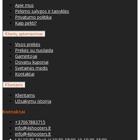
Apie mus
Pirkimo sąlygos ir taisyklės
Privatumo politika
Kaip pirkti?
Klientų aptarnavimas
Visos prekės
Prekės su nuolaida
Gamintojai
Dovanų kuponai
Svetainės medis
Kontaktai
Klientams
Klientams
Užsakymų istorija
Kontaktai
+37067883715
info@4shooters.lt
info@4shooters.lt
I-IV 10:30-19val, V 10:30-18:00, VI-10:30-15:00