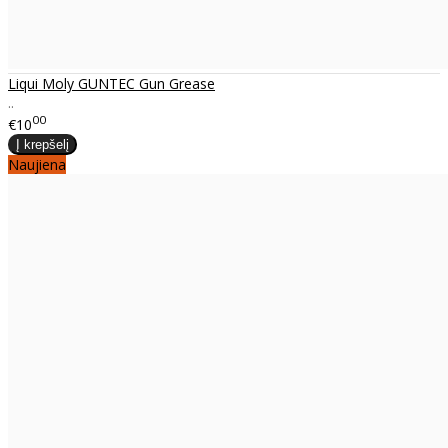
Liqui Moly GUNTEC Gun Grease
..
00
€10
Naujiena