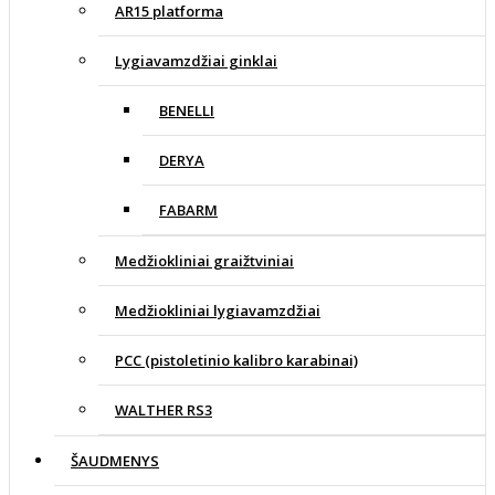
AR15 platforma
Lygiavamzdžiai ginklai
BENELLI
DERYA
FABARM
Medžiokliniai graižtviniai
Medžiokliniai lygiavamzdžiai
PCC (pistoletinio kalibro karabinai)
WALTHER RS3
ŠAUDMENYS