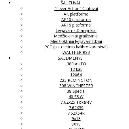
ŠAUTUVAI
"Lever Action" šautuvai
AK platforma
AR10 platforma
AR15 platforma
Lygiavamzdžiai ginklai
Medžiokliniai graižtviniai
Medžiokliniai lygiavamzdžiai
PCC (pistoletinio kalibro karabinai)
WALTHER RS3
ŠAUDMENYS
.380 AUTO
12 kal.
12X64
223 REMINGTON
308 WINCHESTER
38 Special
40 S&W
7,62x25 Tokarev
7.62X39
7.62X54R
9x18
9X19