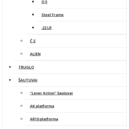
Q 5
Steel Frame
.22 LR
Č Z
ALIEN
TRUGLO
ŠAUTUVAI
"Lever Action" šautuvai
AK platforma
AR10 platforma