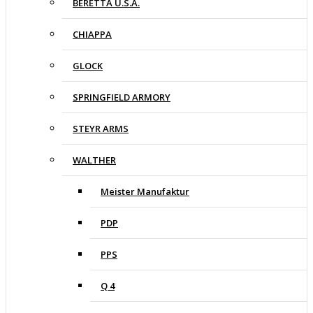
BERETTA U.S.A.
CHIAPPA
GLOCK
SPRINGFIELD ARMORY
STEYR ARMS
WALTHER
Meister Manufaktur
PDP
PPS
Q 4