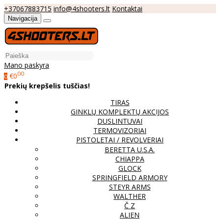
+37067883715
info@4shooters.lt
Kontaktai
Navigacija
Mano paskyra
00
€0
0
Prekių krepšelis tuščias!
TIRAS
GINKLŲ KOMPLEKTŲ AKCIJOS
DUSLINTUVAI
TERMOVIZORIAI
PISTOLETAI / REVOLVERIAI
BERETTA U.S.A.
CHIAPPA
GLOCK
SPRINGFIELD ARMORY
STEYR ARMS
WALTHER
Č Z
ALIEN