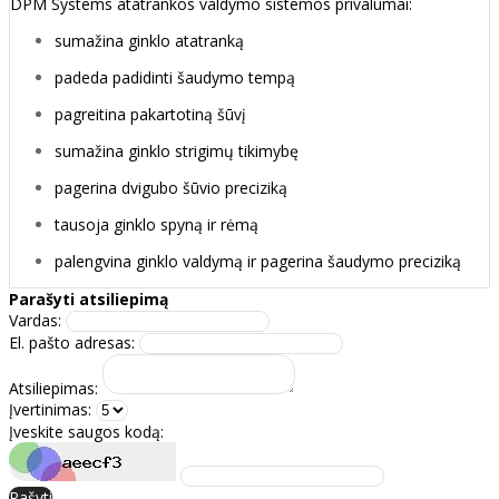
DPM Systems atatrankos valdymo sistemos privalumai:
sumažina ginklo atatranką
padeda padidinti šaudymo tempą
pagreitina pakartotiną šūvį
sumažina ginklo strigimų tikimybę
pagerina dvigubo šūvio preciziką
tausoja ginklo spyną ir rėmą
palengvina ginklo valdymą ir pagerina šaudymo preciziką
Parašyti atsiliepimą
Vardas:
El. pašto adresas:
Atsiliepimas:
Įvertinimas:
Įveskite saugos kodą:
Rašyti