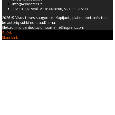
info@4shooters.lt
I-IV 10:30-19val, V 10:30-18:00, VI-10:30-15:00
2026 © Visos teisės saugomos. Kopijuoti, platinti svetainės turinį
be autorių sutikimo draudžiama.
Elektroninių parduotuvių nuoma
-
eShoprent.com
Rašyk
Skambink