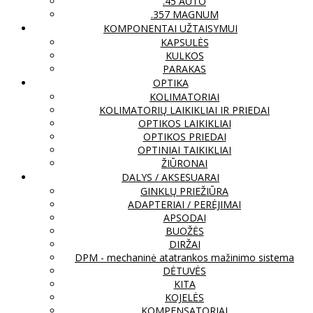
.45 AUTO
.357 MAGNUM
KOMPONENTAI UŽTAISYMUI
KAPSULĖS
KULKOS
PARAKAS
OPTIKA
KOLIMATORIAI
KOLIMATORIŲ LAIKIKLIAI IR PRIEDAI
OPTIKOS LAIKIKLIAI
OPTIKOS PRIEDAI
OPTINIAI TAIKIKLIAI
ŽIŪRONAI
DALYS / AKSESUARAI
GINKLŲ PRIEŽIŪRA
ADAPTERIAI / PERĖJIMAI
APSODAI
BUOŽĖS
DIRŽAI
DPM - mechaninė atatrankos mažinimo sistema
DĖTUVĖS
KITA
KOJELĖS
KOMPENSATORIAI