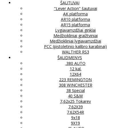
ŠAUTUVAI
"Lever Action" šautuvai
AK platforma
AR10 platforma
AR15 platforma
Lygiavamzdžiai ginklai
Medžiokliniai graižtviniai
Medžiokliniai lygiavamzdžiai
PCC (pistoletinio kalibro karabinai)
WALTHER RS3
ŠAUDMENYS
.380 AUTO
12 kal.
12X64
223 REMINGTON
308 WINCHESTER
38 Special
40 S&W
7,62x25 Tokarev
7.62X39
7.62X54R
9x18
9X19