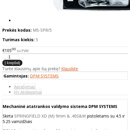
Prekės kodas:
MS-SPR/5
Turimas kiekis:
5
00
€105
su PVM
Turite klausimų apie šią prekę?
Klauskite
Gamintojas:
DPM SYSTEMS
Aprašymas
(0) Atsiliepimai
Mechaninė atatrankos valdymo sistema DPM SYSTEMS
Skirta
SPRINGFIELD XD (M) 9mm & .40S&W
pistoletams su 4.5 ir
5.25 vamzdžiais