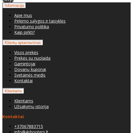
Informacija
Apie mus
Pirkimo sąlygos ir taisyklės
Privatumo politika
Kaip pirkti?
Klientų aptarnavimas
Visos prekės
Prekės su nuolaida
Gamintojai
Dovanų kuponai
Svetainės medis
Kontaktai
Klientams
Klientams
Užsakymų istorija
Kontaktai
+37067883715
info@4shooters.lt