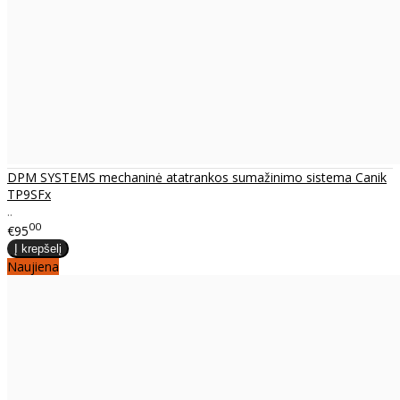
DPM SYSTEMS mechaninė atatrankos sumažinimo sistema Canik
TP9SFx
..
00
€95
Naujiena