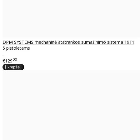
DPM SYSTEMS mechaninė atatrankos sumažinimo sistema 1911
5 pistoletams
..
00
€129