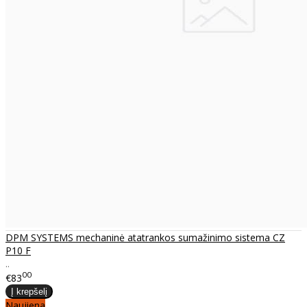
DPM SYSTEMS mechaninė atatrankos sumažinimo sistema CZ
P10 F
..
00
€83
Naujiena