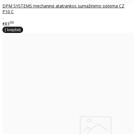
DPM SYSTEMS mechaninė atatrankos sumažinimo sistema CZ
P10 C
..
00
€83