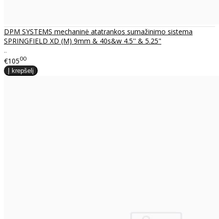
DPM SYSTEMS mechaninė atatrankos sumažinimo sistema
SPRINGFIELD XD (M) 9mm & 40s&w 4.5'' & 5.25"
..
00
€105