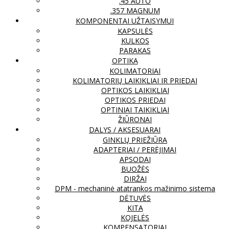
.45 AUTO
.357 MAGNUM
KOMPONENTAI UŽTAISYMUI
KAPSULĖS
KULKOS
PARAKAS
OPTIKA
KOLIMATORIAI
KOLIMATORIŲ LAIKIKLIAI IR PRIEDAI
OPTIKOS LAIKIKLIAI
OPTIKOS PRIEDAI
OPTINIAI TAIKIKLIAI
ŽIŪRONAI
DALYS / AKSESUARAI
GINKLŲ PRIEŽIŪRA
ADAPTERIAI / PERĖJIMAI
APSODAI
BUOŽĖS
DIRŽAI
DPM - mechaninė atatrankos mažinimo sistema
DĖTUVĖS
KITA
KOJELĖS
KOMPENSATORIAI