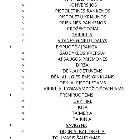
KONVERSIJOS
PISTOLETINĖS RANKENOS
PISTOLETŲ KRIAUNOS
PRIEKINĖS RANKENOS
PROŽEKTORIAI
TAIKIKLIAI
VIDINĖS GINKLŲ DALYS
EKIPUOTĖ / ĮRANGA
ŠAUDYKLOS KREPŠIAI
APSAUGOS PRIEMONĖS
DIRŽAI
DĖKLAI DĖTUVĖMS
DĖKLAI ILGIESIEMS GINKLAMS
DĖKLAI PISTOLETAMS
LAIKIKLIAI LYGIAVAMZDŽIO ŠOVINIAMS
TRENIRUOTĖMS
DRY FIRE
KITA
TAIMERIAI
TAIKINIAI
SAVIGYNA
DUJINIAI BALIONĖLIAI
TOLIMASIS ŠAUDYMAS