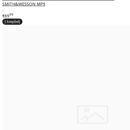
SMITH&WESSON MP9
..
99
€69