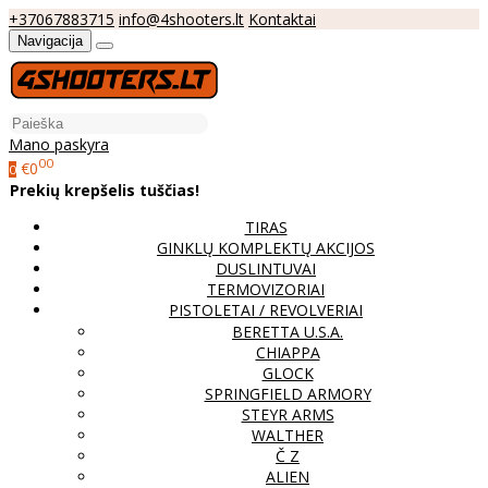
+37067883715
info@4shooters.lt
Kontaktai
Navigacija
Mano paskyra
00
€0
0
Prekių krepšelis tuščias!
TIRAS
GINKLŲ KOMPLEKTŲ AKCIJOS
DUSLINTUVAI
TERMOVIZORIAI
PISTOLETAI / REVOLVERIAI
BERETTA U.S.A.
CHIAPPA
GLOCK
SPRINGFIELD ARMORY
STEYR ARMS
WALTHER
Č Z
ALIEN