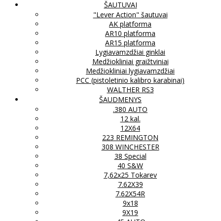
ŠAUTUVAI
"Lever Action" šautuvai
AK platforma
AR10 platforma
AR15 platforma
Lygiavamzdžiai ginklai
Medžiokliniai graižtviniai
Medžiokliniai lygiavamzdžiai
PCC (pistoletinio kalibro karabinai)
WALTHER RS3
ŠAUDMENYS
.380 AUTO
12 kal.
12X64
223 REMINGTON
308 WINCHESTER
38 Special
40 S&W
7,62x25 Tokarev
7.62X39
7.62X54R
9x18
9X19