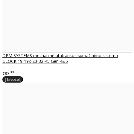
DPM SYSTEMS mechaninė atatrankos sumažinimo sistema
GLOCK 19-19x-23-32-45 Gen 4&5
..
00
€83