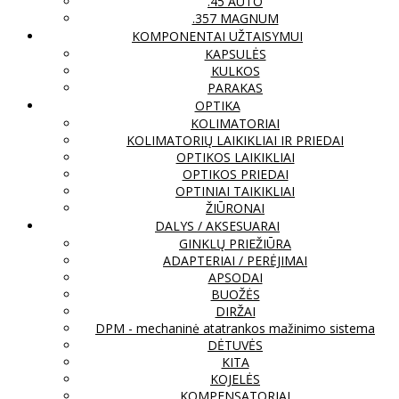
.45 AUTO
.357 MAGNUM
KOMPONENTAI UŽTAISYMUI
KAPSULĖS
KULKOS
PARAKAS
OPTIKA
KOLIMATORIAI
KOLIMATORIŲ LAIKIKLIAI IR PRIEDAI
OPTIKOS LAIKIKLIAI
OPTIKOS PRIEDAI
OPTINIAI TAIKIKLIAI
ŽIŪRONAI
DALYS / AKSESUARAI
GINKLŲ PRIEŽIŪRA
ADAPTERIAI / PERĖJIMAI
APSODAI
BUOŽĖS
DIRŽAI
DPM - mechaninė atatrankos mažinimo sistema
DĖTUVĖS
KITA
KOJELĖS
KOMPENSATORIAI