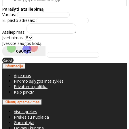
Parašyti atsiliepimą
Vardas:
El. pašto adresas:
Atsiliepimas:
Įvertinimas:
Įveskite saugos kodą:
Rašyti
Informacija
Apie mus
Pirkimo sąlygos ir taisyklės
Privatumo politika
Kaip pirkti?
Klientų aptarnavimas
Visos prekės
Prekės su nuolaida
Gamintojai
Dovanų kuponai