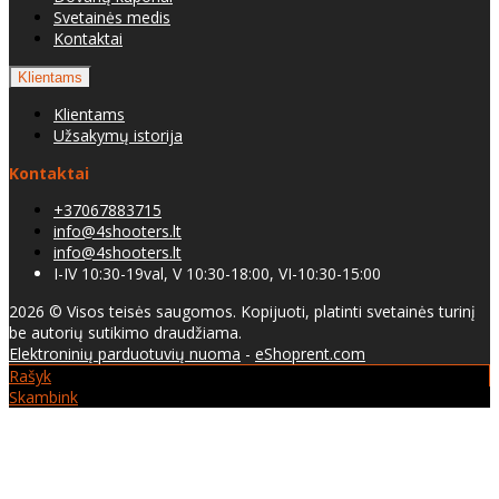
Svetainės medis
Kontaktai
Klientams
Klientams
Užsakymų istorija
Kontaktai
+37067883715
info@4shooters.lt
info@4shooters.lt
I-IV 10:30-19val, V 10:30-18:00, VI-10:30-15:00
2026 © Visos teisės saugomos. Kopijuoti, platinti svetainės turinį
be autorių sutikimo draudžiama.
Elektroninių parduotuvių nuoma
-
eShoprent.com
Rašyk
Skambink