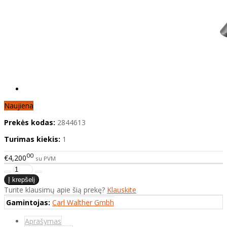
Naujiena
Prekės kodas:
2844613
Turimas kiekis:
1
00
€4,200
su PVM
Turite klausimų apie šią prekę?
Klauskite
Gamintojas:
Carl Walther Gmbh
Aprašymas