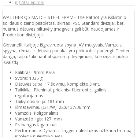
(0) Atsiliepimai
WALTHER Q5 MATCH STEEL FRAME The Patriot yra išskirtinio
solidaus dizaino pistoletas, skirtas IPSC Standard divizijai, bet,
nuėmus dėtuvės piltuvėly (magwell) gali būti naudojamas ir
Production divizijoje.
Giovanelli, Italijoje išgraviruota spyna JAV motyvais. Vamzdis,
spyyna, rėmas ir dėtuvių padukai yra poliruoti ir padengti Tenifer
danga, taip užtikrinant atsparumą dėvėjimuisi, korozijai ir puikią
išvaizdą
Kalibras: 9mm Para
Svoris: 1335 g.
Dėtuvės talpa: 17 šovinių, komplekte 3 vnt.
Taikikliai: Plieniniai, priekinis- fiber optic, galinis
reguliuojamas
Taikymosi linija: 181 mm
Išmatavimai. (L/H/W): 220/137/36 mm
Vamzdis: Poligonalinis
Vamzdžo ilgis: 127 mm
Prabangus lagaminas.
Performance Dynamic Trigger nuleistukas užtikrina trumpą
ir tolygią nuleistuko eigą.