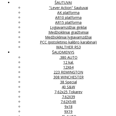
ŠAUTUVAI
"Lever Action" šautuvai
AK platforma
AR10 platforma
AR15 platforma
Lygiavamzdžiai ginklai
Medžiokliniai graižtviniai
Medžiokliniai lygiavamzdžiai
PCC (pistoletinio kalibro karabinai)
WALTHER RS3
ŠAUDMENYS
.380 AUTO
12 kal.
12X64
223 REMINGTON
308 WINCHESTER
38 Special
40 S&W
7,62x25 Tokarev
7.62X39
7.62X54R
9x18
9X19