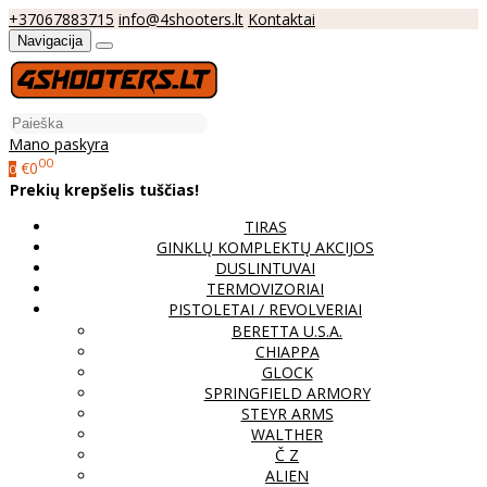
+37067883715
info@4shooters.lt
Kontaktai
Navigacija
Mano paskyra
00
€0
0
Prekių krepšelis tuščias!
TIRAS
GINKLŲ KOMPLEKTŲ AKCIJOS
DUSLINTUVAI
TERMOVIZORIAI
PISTOLETAI / REVOLVERIAI
BERETTA U.S.A.
CHIAPPA
GLOCK
SPRINGFIELD ARMORY
STEYR ARMS
WALTHER
Č Z
ALIEN