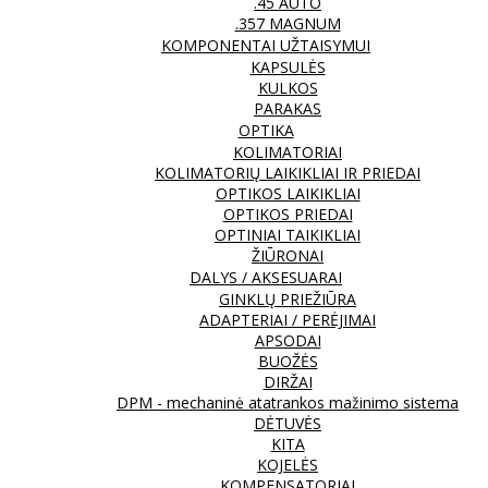
.45 AUTO
.357 MAGNUM
KOMPONENTAI UŽTAISYMUI
KAPSULĖS
KULKOS
PARAKAS
OPTIKA
KOLIMATORIAI
KOLIMATORIŲ LAIKIKLIAI IR PRIEDAI
OPTIKOS LAIKIKLIAI
OPTIKOS PRIEDAI
OPTINIAI TAIKIKLIAI
ŽIŪRONAI
DALYS / AKSESUARAI
GINKLŲ PRIEŽIŪRA
ADAPTERIAI / PERĖJIMAI
APSODAI
BUOŽĖS
DIRŽAI
DPM - mechaninė atatrankos mažinimo sistema
DĖTUVĖS
KITA
KOJELĖS
KOMPENSATORIAI