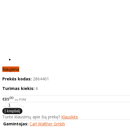
Naujiena
Prekės kodas:
2864401
Turimas kiekis:
6
00
€89
su PVM
Turite klausimų apie šią prekę?
Klauskite
Gamintojas:
Carl Walther Gmbh