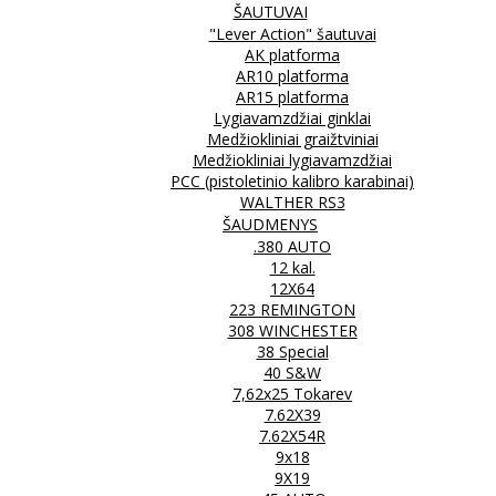
ŠAUTUVAI
"Lever Action" šautuvai
AK platforma
AR10 platforma
AR15 platforma
Lygiavamzdžiai ginklai
Medžiokliniai graižtviniai
Medžiokliniai lygiavamzdžiai
PCC (pistoletinio kalibro karabinai)
WALTHER RS3
ŠAUDMENYS
.380 AUTO
12 kal.
12X64
223 REMINGTON
308 WINCHESTER
38 Special
40 S&W
7,62x25 Tokarev
7.62X39
7.62X54R
9x18
9X19