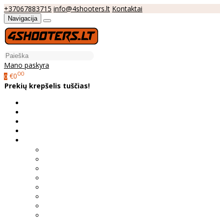
+37067883715
info@4shooters.lt
Kontaktai
Navigacija
Mano paskyra
00
€0
0
Prekių krepšelis tuščias!