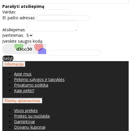
Parašyti atsiliepimą
Vardas:
El. pašto adresas:
Atsiliepimas:
Įvertinimas:
Įveskite saugos kodą:
Rašyti
Informacija
Apie mus
Pirkimo sąlygos ir taisyklės
Privatumo politika
Kaip pirkti?
Klientų aptarnavimas
Visos prekės
Prekės su nuolaida
Gamintojai
Dovanų kuponai