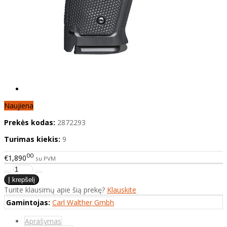
Naujiena
Prekės kodas:
2872293
Turimas kiekis:
9
00
€1,890
su PVM
Turite klausimų apie šią prekę?
Klauskite
Gamintojas:
Carl Walther Gmbh
Aprašymas