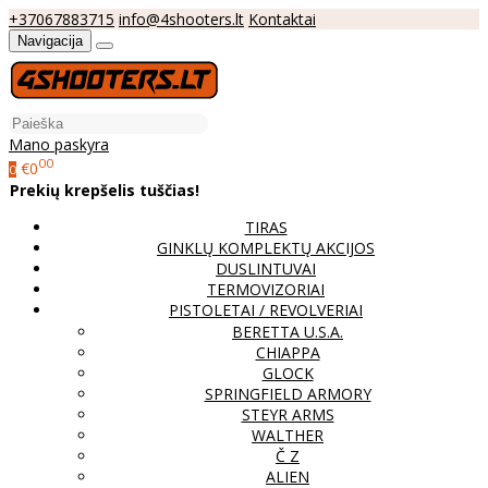
+37067883715
info@4shooters.lt
Kontaktai
Navigacija
Mano paskyra
00
€0
0
Prekių krepšelis tuščias!
TIRAS
GINKLŲ KOMPLEKTŲ AKCIJOS
DUSLINTUVAI
TERMOVIZORIAI
PISTOLETAI / REVOLVERIAI
BERETTA U.S.A.
CHIAPPA
GLOCK
SPRINGFIELD ARMORY
STEYR ARMS
WALTHER
Č Z
ALIEN