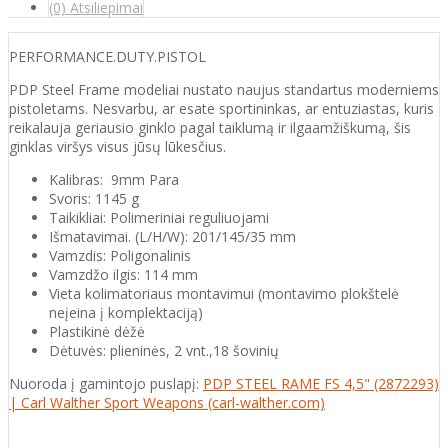
(0) Atsiliepimai
PERFORMANCE.DUTY.PISTOL
PDP Steel Frame modeliai nustato naujus standartus moderniems
pistoletams. Nesvarbu, ar esate sportininkas, ar entuziastas, kuris
reikalauja geriausio ginklo pagal taiklumą ir ilgaamžiškumą, šis
ginklas viršys visus jūsų lūkesčius.
Kalibras: 9mm Para
Svoris: 1145 g
Taikikliai: Polimeriniai reguliuojami
Išmatavimai. (L/H/W): 201/145/35 mm
Vamzdis: Poligonalinis
Vamzdžo ilgis: 114 mm
Vieta kolimatoriaus montavimui (montavimo plokštelė
neįeina į komplektaciją)
Plastikinė dėžė
Dėtuvės: plieninės, 2 vnt.,18 šovinių
Nuoroda į gamintojo puslapį:
PDP STEEL RAME FS 4,5" (2872293)
| Carl Walther Sport Weapons (carl-walther.com)