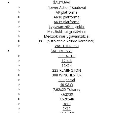
ŠAUTUVAI
"Lever Action" šautuvai
AK platforma
AR10 platforma
AR15 platforma
Lygiavamzdžiai ginklai
Medžiokliniai graižtviniai
Medžiokliniai lygiavamzdžiai
PCC (pistoletinio kalibro karabinai)
WALTHER RS3
ŠAUDMENYS
.380 AUTO
12 kal.
12X64
223 REMINGTON
308 WINCHESTER
38 Special
40 S&W
7,62x25 Tokarev
7.62X39
7.62X54R
9x18
9X19