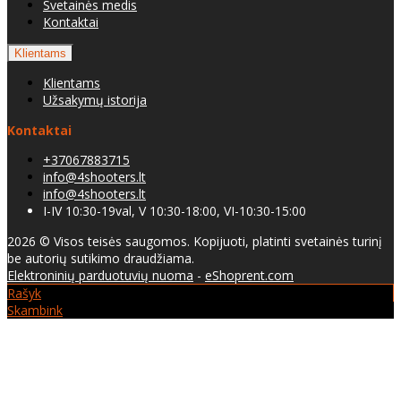
Svetainės medis
Kontaktai
Klientams
Klientams
Užsakymų istorija
Kontaktai
+37067883715
info@4shooters.lt
info@4shooters.lt
I-IV 10:30-19val, V 10:30-18:00, VI-10:30-15:00
2026 © Visos teisės saugomos. Kopijuoti, platinti svetainės turinį
be autorių sutikimo draudžiama.
Elektroninių parduotuvių nuoma
-
eShoprent.com
Rašyk
Skambink