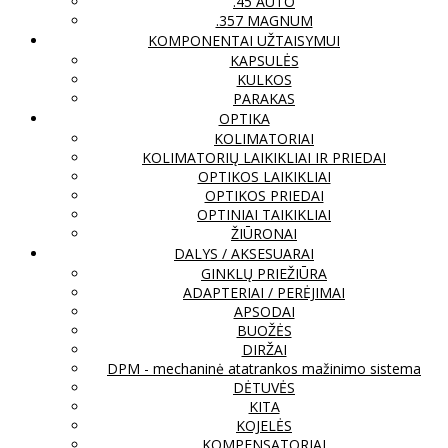
.45 AUTO
.357 MAGNUM
KOMPONENTAI UŽTAISYMUI
KAPSULĖS
KULKOS
PARAKAS
OPTIKA
KOLIMATORIAI
KOLIMATORIŲ LAIKIKLIAI IR PRIEDAI
OPTIKOS LAIKIKLIAI
OPTIKOS PRIEDAI
OPTINIAI TAIKIKLIAI
ŽIŪRONAI
DALYS / AKSESUARAI
GINKLŲ PRIEŽIŪRA
ADAPTERIAI / PERĖJIMAI
APSODAI
BUOŽĖS
DIRŽAI
DPM - mechaninė atatrankos mažinimo sistema
DĖTUVĖS
KITA
KOJELĖS
KOMPENSATORIAI