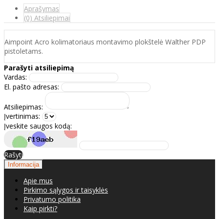
Aprašymas
(0) Atsiliepimai
Aimpoint Acro kolimatoriaus montavimo plokštelė Walther PDP
pistoletams.
Parašyti atsiliepimą
Vardas:
El. pašto adresas:
Atsiliepimas:
Įvertinimas:
Įveskite saugos kodą:
Rašyti
Informacija
Apie mus
Pirkimo sąlygos ir taisyklės
Privatumo politika
Kaip pirkti?