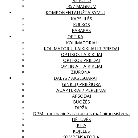
.45 AUTO
.357 MAGNUM
KOMPONENTAI UŽTAISYMUI
KAPSULĖS
KULKOS
PARAKAS
OPTIKA
KOLIMATORIAI
KOLIMATORIŲ LAIKIKLIAI IR PRIEDAI
OPTIKOS LAIKIKLIAI
OPTIKOS PRIEDAI
OPTINIAI TAIKIKLIAI
ŽIŪRONAI
DALYS / AKSESUARAI
GINKLŲ PRIEŽIŪRA
ADAPTERIAI / PERĖJIMAI
APSODAI
BUOŽĖS
DIRŽAI
DPM - mechaninė atatrankos mažinimo sistema
DĖTUVĖS
KITA
KOJELĖS
KOMPENSATORIAI