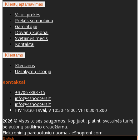
Klientų aptarnavimas
Visos prekės
Prekės su nuolaida
Gamintojai
Dovanų kuponai
Svetainės medis
Kontaktai
Klientams
Klientams
Užsakymų istorija
Kontaktai
+37067883715
info@4shooters.lt
info@4shooters.lt
I-IV 10:30-19val, V 10:30-18:00, VI-10:30-15:00
2026 © Visos teisės saugomos. Kopijuoti, platinti svetainės turinį
be autorių sutikimo draudžiama.
Elektroninių parduotuvių nuoma
-
eShoprent.com
Rašyk