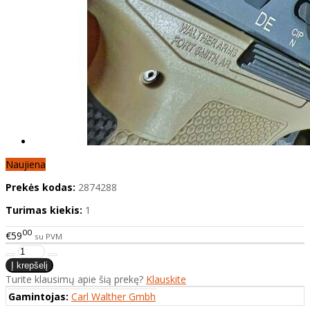
Naujiena
Prekės kodas:
2874288
Turimas kiekis:
1
00
€59
su PVM
Turite klausimų apie šią prekę?
Klauskite
Gamintojas:
Carl Walther Gmbh