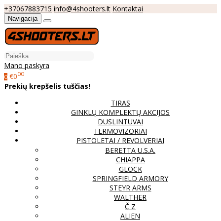
+37067883715
info@4shooters.lt
Kontaktai
Navigacija
Mano paskyra
00
€0
0
Prekių krepšelis tuščias!
TIRAS
GINKLŲ KOMPLEKTŲ AKCIJOS
DUSLINTUVAI
TERMOVIZORIAI
PISTOLETAI / REVOLVERIAI
BERETTA U.S.A.
CHIAPPA
GLOCK
SPRINGFIELD ARMORY
STEYR ARMS
WALTHER
Č Z
ALIEN