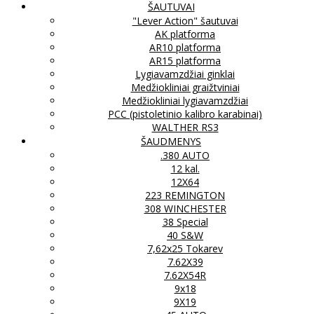
ŠAUTUVAI
"Lever Action" šautuvai
AK platforma
AR10 platforma
AR15 platforma
Lygiavamzdžiai ginklai
Medžiokliniai graižtviniai
Medžiokliniai lygiavamzdžiai
PCC (pistoletinio kalibro karabinai)
WALTHER RS3
ŠAUDMENYS
.380 AUTO
12 kal.
12X64
223 REMINGTON
308 WINCHESTER
38 Special
40 S&W
7,62x25 Tokarev
7.62X39
7.62X54R
9x18
9X19