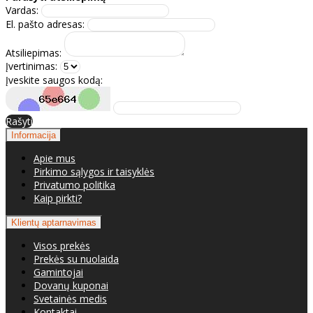
Vardas:
El. pašto adresas:
Atsiliepimas:
Įvertinimas:
Įveskite saugos kodą:
Rašyti
Informacija
Apie mus
Pirkimo sąlygos ir taisyklės
Privatumo politika
Kaip pirkti?
Klientų aptarnavimas
Visos prekės
Prekės su nuolaida
Gamintojai
Dovanų kuponai
Svetainės medis
Kontaktai