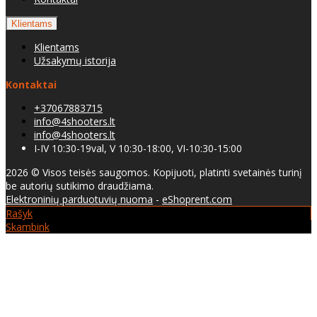
Klientams
Klientams
Užsakymų istorija
Kontaktai
+37067883715
info@4shooters.lt
info@4shooters.lt
I-IV 10:30-19val, V 10:30-18:00, VI-10:30-15:00
2026 © Visos teisės saugomos. Kopijuoti, platinti svetainės turinį
be autorių sutikimo draudžiama.
Elektroninių parduotuvių nuoma
-
eShoprent.com
Rašyk
Skambink