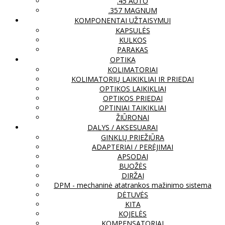
.45 AUTO
.357 MAGNUM
KOMPONENTAI UŽTAISYMUI
KAPSULĖS
KULKOS
PARAKAS
OPTIKA
KOLIMATORIAI
KOLIMATORIŲ LAIKIKLIAI IR PRIEDAI
OPTIKOS LAIKIKLIAI
OPTIKOS PRIEDAI
OPTINIAI TAIKIKLIAI
ŽIŪRONAI
DALYS / AKSESUARAI
GINKLŲ PRIEŽIŪRA
ADAPTERIAI / PERĖJIMAI
APSODAI
BUOŽĖS
DIRŽAI
DPM - mechaninė atatrankos mažinimo sistema
DĖTUVĖS
KITA
KOJELĖS
KOMPENSATORIAI