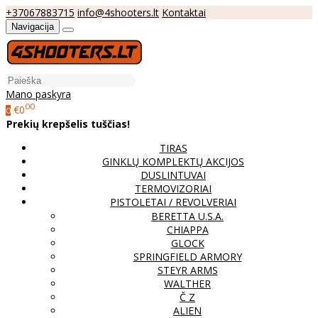
+37067883715
info@4shooters.lt
Kontaktai
Navigacija
Mano paskyra
00
€0
0
Prekių krepšelis tuščias!
TIRAS
GINKLŲ KOMPLEKTŲ AKCIJOS
DUSLINTUVAI
TERMOVIZORIAI
PISTOLETAI / REVOLVERIAI
BERETTA U.S.A.
CHIAPPA
GLOCK
SPRINGFIELD ARMORY
STEYR ARMS
WALTHER
Č Z
ALIEN