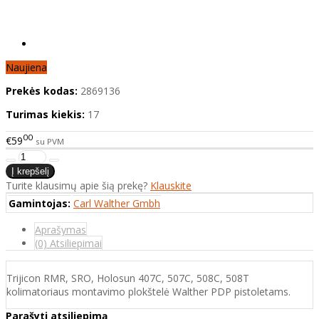
Naujiena
Prekės kodas:
2869136
Turimas kiekis:
17
00
€59
su PVM
Turite klausimų apie šią prekę?
Klauskite
Gamintojas:
Carl Walther Gmbh
Aprašymas
(0) Atsiliepimai
Trijicon RMR, SRO, Holosun 407C, 507C, 508C, 508T
kolimatoriaus montavimo plokštelė Walther PDP pistoletams.
Parašyti atsiliepimą