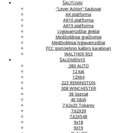
ŠAUTUVAI
"Lever Action" šautuvai
AK platforma
AR10 platforma
AR15 platforma
Lygiavamzdžiai ginklai
Medžiokliniai graižtviniai
Medžiokliniai lygiavamzdžiai
PCC (pistoletinio kalibro karabinai)
WALTHER RS3
ŠAUDMENYS
.380 AUTO
12 kal.
12X64
223 REMINGTON
308 WINCHESTER
38 Special
40 S&W
7,62x25 Tokarev
7.62X39
7.62X54R
9x18
9X19