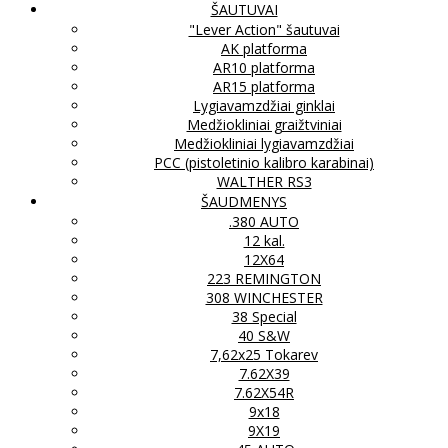
ŠAUTUVAI
"Lever Action" šautuvai
AK platforma
AR10 platforma
AR15 platforma
Lygiavamzdžiai ginklai
Medžiokliniai graižtviniai
Medžiokliniai lygiavamzdžiai
PCC (pistoletinio kalibro karabinai)
WALTHER RS3
ŠAUDMENYS
.380 AUTO
12 kal.
12X64
223 REMINGTON
308 WINCHESTER
38 Special
40 S&W
7,62x25 Tokarev
7.62X39
7.62X54R
9x18
9X19