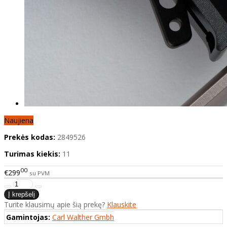
Naujiena
Prekės kodas:
2849526
Turimas kiekis:
11
00
€299
su PVM
Turite klausimų apie šią prekę?
Klauskite
Gamintojas:
Carl Walther Gmbh