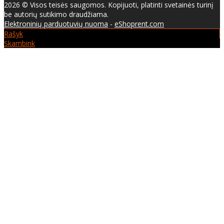
2026 © Visos teisės saugomos. Kopijuoti, platinti svetainės turinį
be autorių sutikimo draudžiama.
Elektroninių parduotuvių nuoma
-
eShoprent.com
Rašyk
Skambink