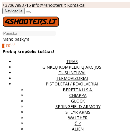
+37067883715
info@4shooters.lt
Kontaktai
Navigacija
Mano paskyra
00
€0
0
Prekių krepšelis tuščias!
TIRAS
GINKLŲ KOMPLEKTŲ AKCIJOS
DUSLINTUVAI
TERMOVIZORIAI
PISTOLETAI / REVOLVERIAI
BERETTA U.S.A.
CHIAPPA
GLOCK
SPRINGFIELD ARMORY
STEYR ARMS
WALTHER
Č Z
ALIEN