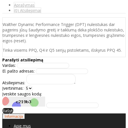
Aprašymas
(0) Atsiliepimai
Walther Dynamic Performance Trigger (DPT) nuleistukas dar
pagerins jūsų šaudymo greitį ir taiklumą dėka plokščio nuleistuko,
trumpesnės ir lengvesnės nuleistuko eigos, trumpesnės grąžinimo
eigos (reset).
Tinka visiems PPQ, Q4 ir Q5 serijų pistoletams, išskyrus PPQ 45.
Parašyti atsiliepimą
Vardas:
El. pašto adresas:
Atsiliepimas:
Įvertinimas:
Įveskite saugos kodą:
Rašyti
Informacija
Apie mus