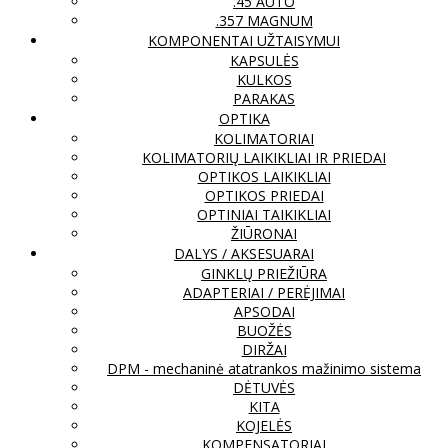
.45 AUTO
.357 MAGNUM
KOMPONENTAI UŽTAISYMUI
KAPSULĖS
KULKOS
PARAKAS
OPTIKA
KOLIMATORIAI
KOLIMATORIŲ LAIKIKLIAI IR PRIEDAI
OPTIKOS LAIKIKLIAI
OPTIKOS PRIEDAI
OPTINIAI TAIKIKLIAI
ŽIŪRONAI
DALYS / AKSESUARAI
GINKLŲ PRIEŽIŪRA
ADAPTERIAI / PERĖJIMAI
APSODAI
BUOŽĖS
DIRŽAI
DPM - mechaninė atatrankos mažinimo sistema
DĖTUVĖS
KITA
KOJELĖS
KOMPENSATORIAI