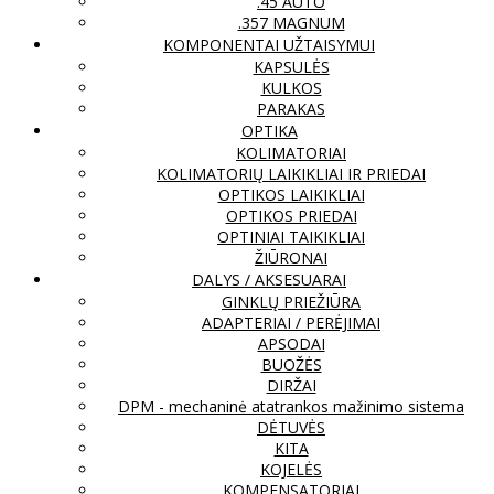
.45 AUTO
.357 MAGNUM
KOMPONENTAI UŽTAISYMUI
KAPSULĖS
KULKOS
PARAKAS
OPTIKA
KOLIMATORIAI
KOLIMATORIŲ LAIKIKLIAI IR PRIEDAI
OPTIKOS LAIKIKLIAI
OPTIKOS PRIEDAI
OPTINIAI TAIKIKLIAI
ŽIŪRONAI
DALYS / AKSESUARAI
GINKLŲ PRIEŽIŪRA
ADAPTERIAI / PERĖJIMAI
APSODAI
BUOŽĖS
DIRŽAI
DPM - mechaninė atatrankos mažinimo sistema
DĖTUVĖS
KITA
KOJELĖS
KOMPENSATORIAI