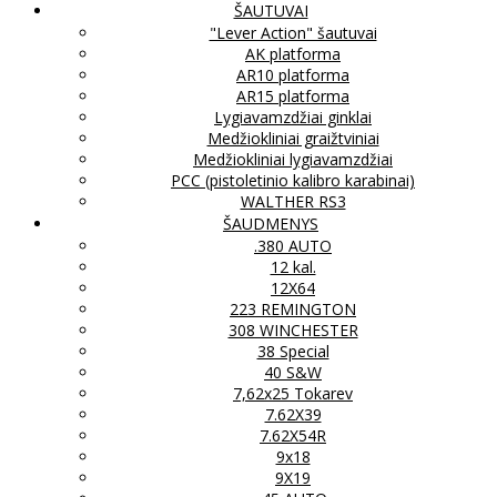
ŠAUTUVAI
"Lever Action" šautuvai
AK platforma
AR10 platforma
AR15 platforma
Lygiavamzdžiai ginklai
Medžiokliniai graižtviniai
Medžiokliniai lygiavamzdžiai
PCC (pistoletinio kalibro karabinai)
WALTHER RS3
ŠAUDMENYS
.380 AUTO
12 kal.
12X64
223 REMINGTON
308 WINCHESTER
38 Special
40 S&W
7,62x25 Tokarev
7.62X39
7.62X54R
9x18
9X19