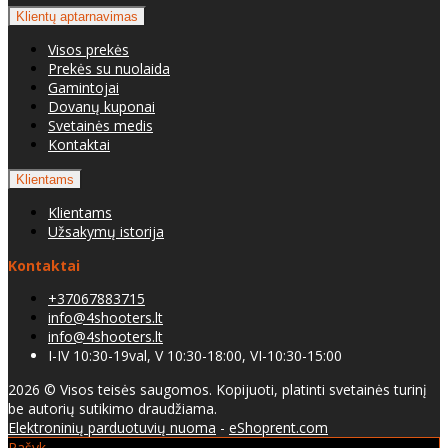
Klientų aptarnavimas
Visos prekės
Prekės su nuolaida
Gamintojai
Dovanų kuponai
Svetainės medis
Kontaktai
Klientams
Klientams
Užsakymų istorija
Kontaktai
+37067883715
info@4shooters.lt
info@4shooters.lt
I-IV 10:30-19val, V 10:30-18:00, VI-10:30-15:00
2026 © Visos teisės saugomos. Kopijuoti, platinti svetainės turinį
be autorių sutikimo draudžiama.
Elektroninių parduotuvių nuoma
-
eShoprent.com
Rašyk