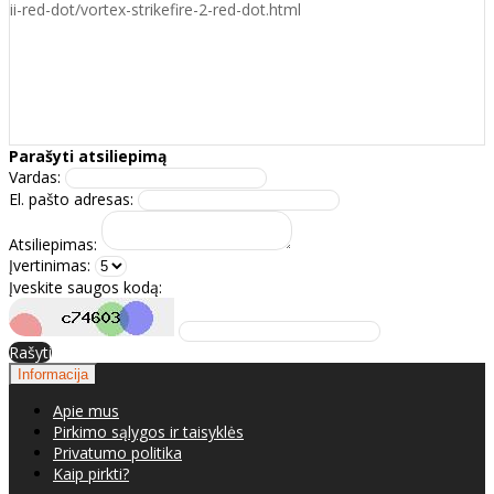
ii-red-dot/vortex-strikefire-2-red-dot.html
Parašyti atsiliepimą
Vardas:
El. pašto adresas:
Atsiliepimas:
Įvertinimas:
Įveskite saugos kodą:
Rašyti
Informacija
Apie mus
Pirkimo sąlygos ir taisyklės
Privatumo politika
Kaip pirkti?