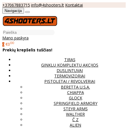
+37067883715
info@4shooters.lt
Kontaktai
Navigacija
Mano paskyra
00
€0
0
Prekių krepšelis tuščias!
TIRAS
GINKLŲ KOMPLEKTŲ AKCIJOS
DUSLINTUVAI
TERMOVIZORIAI
PISTOLETAI / REVOLVERIAI
BERETTA U.S.A.
CHIAPPA
GLOCK
SPRINGFIELD ARMORY
STEYR ARMS
WALTHER
Č Z
ALIEN