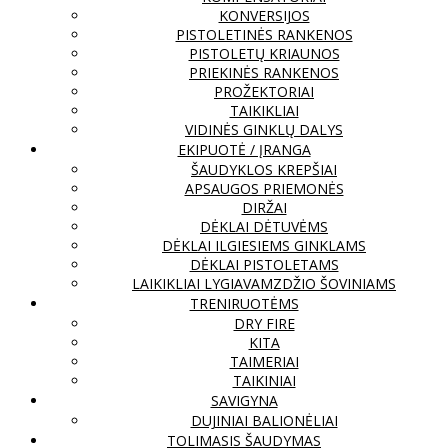
KONVERSIJOS
PISTOLETINĖS RANKENOS
PISTOLETŲ KRIAUNOS
PRIEKINĖS RANKENOS
PROŽEKTORIAI
TAIKIKLIAI
VIDINĖS GINKLŲ DALYS
EKIPUOTĖ / ĮRANGA
ŠAUDYKLOS KREPŠIAI
APSAUGOS PRIEMONĖS
DIRŽAI
DĖKLAI DĖTUVĖMS
DĖKLAI ILGIESIEMS GINKLAMS
DĖKLAI PISTOLETAMS
LAIKIKLIAI LYGIAVAMZDŽIO ŠOVINIAMS
TRENIRUOTĖMS
DRY FIRE
KITA
TAIMERIAI
TAIKINIAI
SAVIGYNA
DUJINIAI BALIONĖLIAI
TOLIMASIS ŠAUDYMAS