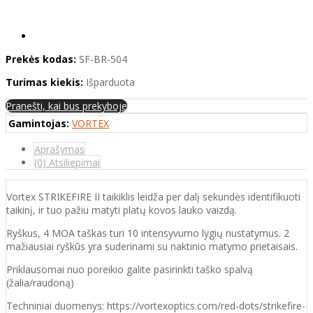
Prekės kodas:
SF-BR-504
Turimas kiekis:
Išparduota
Pranešti, kai bus prekyboje
Gamintojas:
VORTEX
Aprašymas
(0) Atsiliepimai
Vortex STRIKEFIRE II taikiklis leidža per dalį sekundės identifikuoti
taikinį, ir tuo pažiu matyti platų kovos lauko vaizdą.
Ryškus, 4 MOA taškas turi 10 intensyvumo lygių nustatymus. 2
mažiausiai ryškūs yra suderinami su naktinio matymo prietaisais.
Priklausomai nuo poreikio galite pasirinkti taško spalvą
(žalia/raudoną)
Techniniai duomenys: https://vortexoptics.com/red-dots/strikefire-