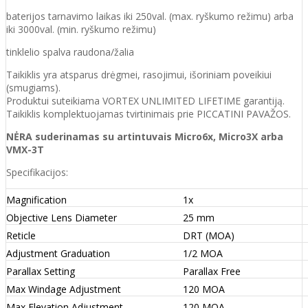
baterijos tarnavimo laikas iki 250val. (max. ryškumo režimu) arba
iki 3000val. (min. ryškumo režimu)
tinklelio spalva raudona/žalia
Taikiklis yra atsparus drėgmei, rasojimui, išoriniam poveikiui
(smugiams).
Produktui suteikiama VORTEX UNLIMITED LIFETIME garantiją.
Taikiklis komplektuojamas tvirtinimais prie PICCATINI PAVAŽOS.
NĖRA suderinamas su artintuvais Micro6x, Micro3X arba
VMX-3T
Specifikacijos:
Magnification
1x
Objective Lens Diameter
25 mm
Reticle
DRT (MOA)
Adjustment Graduation
1/2 MOA
Parallax Setting
Parallax Free
Max Windage Adjustment
120 MOA
Max Elevation Adjustment
120 MOA