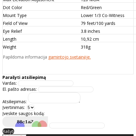
Dot Color
Red/Green
Mount Type
Lower 1/3 Co-Witness
Field of View
79 feet/100 yards
Eye Relief
3.8 inches
Length
10,92 cm
Weight
318g
Papildoma informacija
gamintojo svetainėje.
Parašyti atsiliepimą
Vardas:
El. pašto adresas:
Atsiliepimas:
Įvertinimas:
Įveskite saugos kodą:
Rašyti