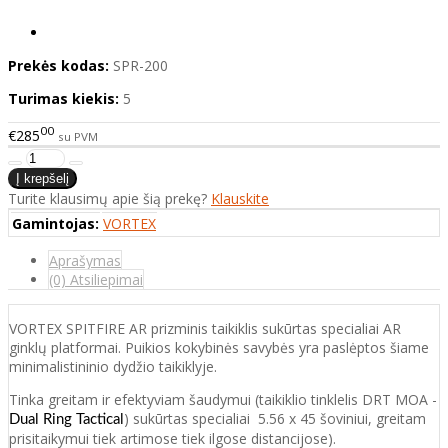
Prekės kodas:
SPR-200
Turimas kiekis:
5
00
€285
su PVM
Turite klausimų apie šią prekę?
Klauskite
Gamintojas:
VORTEX
Aprašymas
(0) Atsiliepimai
VORTEX SPITFIRE AR prizminis taikiklis sukūrtas specialiai AR
ginklų platformai. Puikios kokybinės savybės yra paslėptos šiame
minimalistininio dydžio taikiklyje.
Tinka greitam ir efektyviam šaudymui (taikiklio tinklelis DRT MOA -
) sukūrtas specialiai 5.56 x 45 šoviniui, greitam
Dual Ring Tactical
prisitaikymui tiek artimose tiek ilgose distancijose).