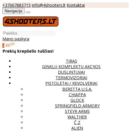
+37067883715
info@4shooters.lt
Kontaktai
Navigacija
Mano paskyra
00
€0
0
Prekių krepšelis tuščias!
TIRAS
GINKLŲ KOMPLEKTŲ AKCIJOS
DUSLINTUVAI
TERMOVIZORIAI
PISTOLETAI / REVOLVERIAI
BERETTA U.S.A.
CHIAPPA
GLOCK
SPRINGFIELD ARMORY
STEYR ARMS
WALTHER
Č Z
ALIEN