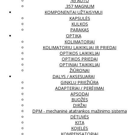
.45 AUTO
.357 MAGNUM
KOMPONENTAI UŽTAISYMUI
KAPSULĖS
KULKOS
PARAKAS
OPTIKA
KOLIMATORIAI
KOLIMATORIŲ LAIKIKLIAI IR PRIEDAI
OPTIKOS LAIKIKLIAI
OPTIKOS PRIEDAI
OPTINIAI TAIKIKLIAI
ŽIŪRONAI
DALYS / AKSESUARAI
GINKLŲ PRIEŽIŪRA
ADAPTERIAI / PERĖJIMAI
APSODAI
BUOŽĖS
DIRŽAI
DPM - mechaninė atatrankos mažinimo sistema
DĖTUVĖS
KITA
KOJELĖS
KOMPENSATORIAI