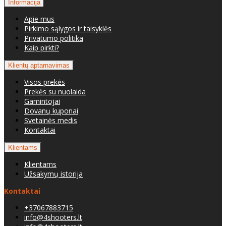
Informacija
Apie mus
Pirkimo sąlygos ir taisyklės
Privatumo politika
Kaip pirkti?
Klientų aptarnavimas
Visos prekės
Prekės su nuolaida
Gamintojai
Dovanų kuponai
Svetainės medis
Kontaktai
Klientams
Klientams
Užsakymų istorija
Kontaktai
+37067883715
info@4shooters.lt