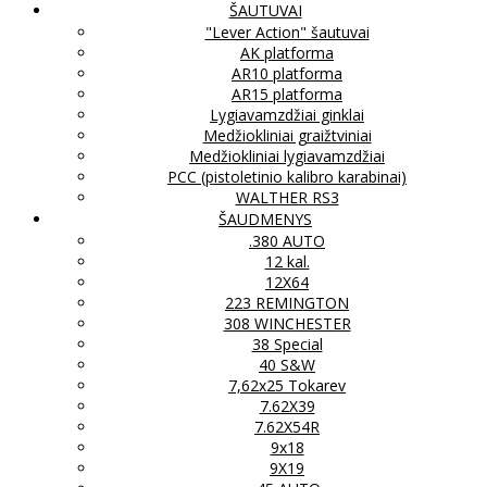
ŠAUTUVAI
"Lever Action" šautuvai
AK platforma
AR10 platforma
AR15 platforma
Lygiavamzdžiai ginklai
Medžiokliniai graižtviniai
Medžiokliniai lygiavamzdžiai
PCC (pistoletinio kalibro karabinai)
WALTHER RS3
ŠAUDMENYS
.380 AUTO
12 kal.
12X64
223 REMINGTON
308 WINCHESTER
38 Special
40 S&W
7,62x25 Tokarev
7.62X39
7.62X54R
9x18
9X19