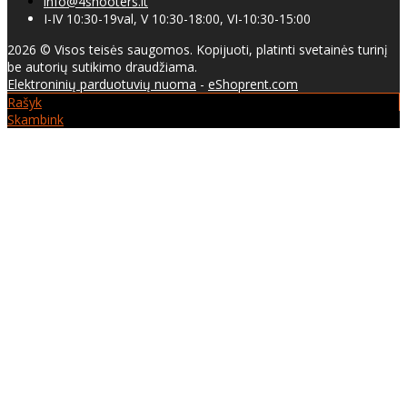
info@4shooters.lt
I-IV 10:30-19val, V 10:30-18:00, VI-10:30-15:00
2026 © Visos teisės saugomos. Kopijuoti, platinti svetainės turinį
be autorių sutikimo draudžiama.
Elektroninių parduotuvių nuoma
-
eShoprent.com
Rašyk
Skambink