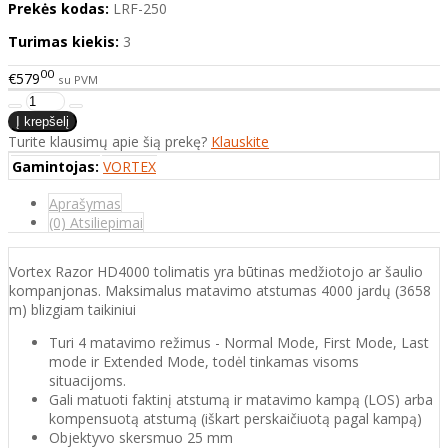
Prekės kodas:
LRF-250
Turimas kiekis:
3
00
€579
su PVM
Turite klausimų apie šią prekę?
Klauskite
Gamintojas:
VORTEX
Aprašymas
(0) Atsiliepimai
Vortex Razor HD4000 tolimatis yra būtinas medžiotojo ar šaulio
kompanjonas. Maksimalus matavimo atstumas 4000 jardų (3658
m) blizgiam taikiniui
Turi 4 matavimo režimus - Normal Mode, First Mode, Last
mode ir Extended Mode, todėl tinkamas visoms
situacijoms.
Gali matuoti faktinį atstumą ir matavimo kampą (LOS) arba
kompensuotą atstumą (iškart perskaičiuotą pagal kampą)
Objektyvo skersmuo 25 mm