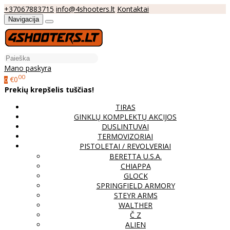
+37067883715
info@4shooters.lt
Kontaktai
Navigacija
Mano paskyra
00
€0
0
Prekių krepšelis tuščias!
TIRAS
GINKLŲ KOMPLEKTŲ AKCIJOS
DUSLINTUVAI
TERMOVIZORIAI
PISTOLETAI / REVOLVERIAI
BERETTA U.S.A.
CHIAPPA
GLOCK
SPRINGFIELD ARMORY
STEYR ARMS
WALTHER
Č Z
ALIEN