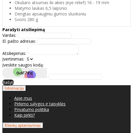
Okuliaro atsumas iki akies (eye relief) 16 - 19 mm
Matymo laukas 6,5 laipsnio
Dengtas apsauginiu gumos sluoksniu
Svoris 280 g
Parašyti atsiliepimą
Vardas:
El. pašto adresas:
Atsiliepimas:
Įvertinimas:
Įveskite saugos kodą:
Rašyti
Informacija
Apie mus
Pirkimo sąlygos ir taisyklės
Privatumo politika
Kaip pirkti?
Klientų aptarnavimas