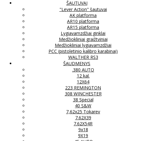
ŠAUTUVAI
"Lever Action" šautuvai
AK platforma
AR10 platforma
AR15 platforma
Lygiavamzdžiai ginklai
Medžiokliniai graižtviniai
Medžiokliniai lygiavamzdžiai
PCC (pistoletinio kalibro karabinai)
WALTHER RS3
ŠAUDMENYS
.380 AUTO
12 kal.
12X64
223 REMINGTON
308 WINCHESTER
38 Special
40 S&W
7,62x25 Tokarev
7.62X39
7.62X54R
9x18
9X19