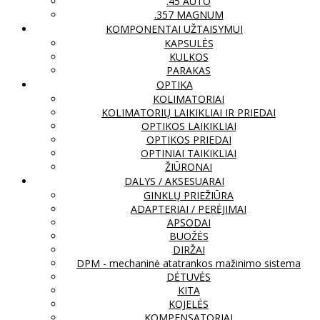
.45 AUTO
.357 MAGNUM
KOMPONENTAI UŽTAISYMUI
KAPSULĖS
KULKOS
PARAKAS
OPTIKA
KOLIMATORIAI
KOLIMATORIŲ LAIKIKLIAI IR PRIEDAI
OPTIKOS LAIKIKLIAI
OPTIKOS PRIEDAI
OPTINIAI TAIKIKLIAI
ŽIŪRONAI
DALYS / AKSESUARAI
GINKLŲ PRIEŽIŪRA
ADAPTERIAI / PERĖJIMAI
APSODAI
BUOŽĖS
DIRŽAI
DPM - mechaninė atatrankos mažinimo sistema
DĖTUVĖS
KITA
KOJELĖS
KOMPENSATORIAI