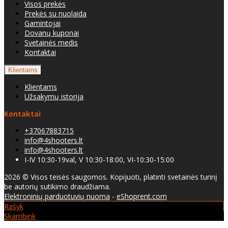
Visos prekės
Prekės su nuolaida
Gamintojai
Dovanų kuponai
Svetainės medis
Kontaktai
Klientams
Klientams
Užsakymų istorija
Kontaktai
+37067883715
info@4shooters.lt
info@4shooters.lt
I-IV 10:30-19val, V 10:30-18:00, VI-10:30-15:00
2026 © Visos teisės saugomos. Kopijuoti, platinti svetainės turinį
be autorių sutikimo draudžiama.
Elektroninių parduotuvių nuoma
-
eShoprent.com
Rašyk
Skambink