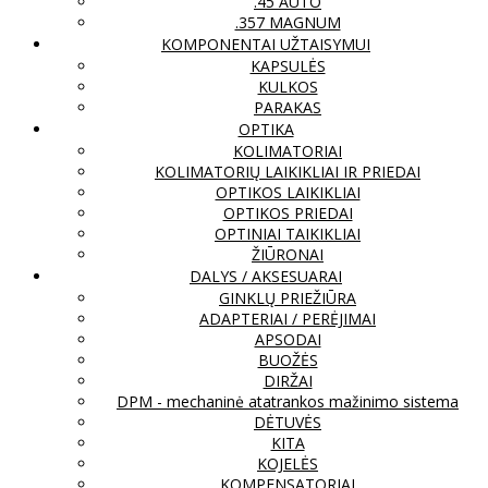
.45 AUTO
.357 MAGNUM
KOMPONENTAI UŽTAISYMUI
KAPSULĖS
KULKOS
PARAKAS
OPTIKA
KOLIMATORIAI
KOLIMATORIŲ LAIKIKLIAI IR PRIEDAI
OPTIKOS LAIKIKLIAI
OPTIKOS PRIEDAI
OPTINIAI TAIKIKLIAI
ŽIŪRONAI
DALYS / AKSESUARAI
GINKLŲ PRIEŽIŪRA
ADAPTERIAI / PERĖJIMAI
APSODAI
BUOŽĖS
DIRŽAI
DPM - mechaninė atatrankos mažinimo sistema
DĖTUVĖS
KITA
KOJELĖS
KOMPENSATORIAI