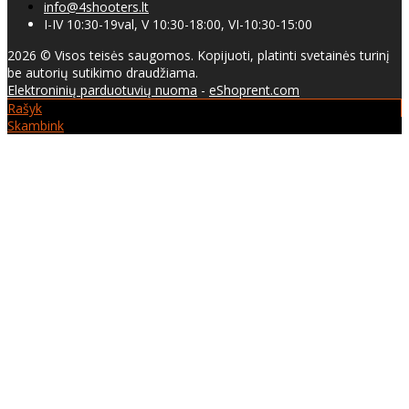
info@4shooters.lt
I-IV 10:30-19val, V 10:30-18:00, VI-10:30-15:00
2026 © Visos teisės saugomos. Kopijuoti, platinti svetainės turinį
be autorių sutikimo draudžiama.
Elektroninių parduotuvių nuoma
-
eShoprent.com
Rašyk
Skambink