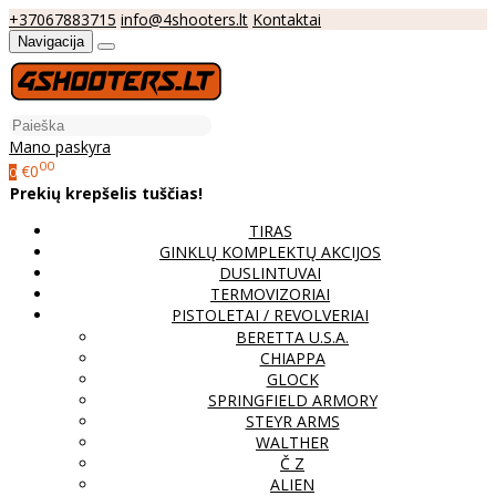
+37067883715
info@4shooters.lt
Kontaktai
Navigacija
Mano paskyra
00
€0
0
Prekių krepšelis tuščias!
TIRAS
GINKLŲ KOMPLEKTŲ AKCIJOS
DUSLINTUVAI
TERMOVIZORIAI
PISTOLETAI / REVOLVERIAI
BERETTA U.S.A.
CHIAPPA
GLOCK
SPRINGFIELD ARMORY
STEYR ARMS
WALTHER
Č Z
ALIEN