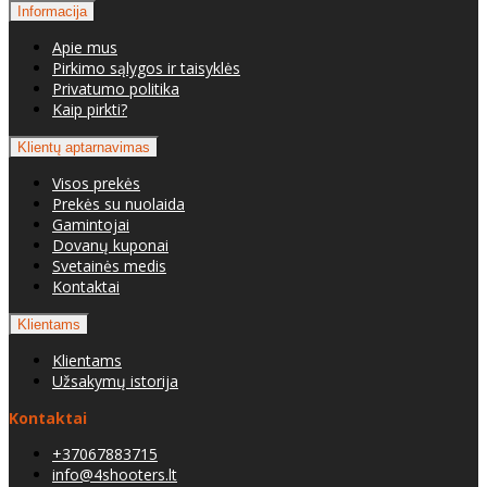
Informacija
Apie mus
Pirkimo sąlygos ir taisyklės
Privatumo politika
Kaip pirkti?
Klientų aptarnavimas
Visos prekės
Prekės su nuolaida
Gamintojai
Dovanų kuponai
Svetainės medis
Kontaktai
Klientams
Klientams
Užsakymų istorija
Kontaktai
+37067883715
info@4shooters.lt