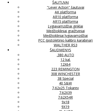
ŠAUTUVAI
"Lever Action" šautuvai
AK platforma
AR10 platforma
AR15 platforma
Lygiavamzdžiai ginklai
Medžiokliniai graižtviniai
Medžiokliniai lygiavamzdžiai
PCC (pistoletinio kalibro karabinai)
WALTHER RS3
ŠAUDMENYS
.380 AUTO
12 kal.
12X64
223 REMINGTON
308 WINCHESTER
38 Special
40 S&W
7,62x25 Tokarev
7.62X39
7.62X54R
9x18
9X19