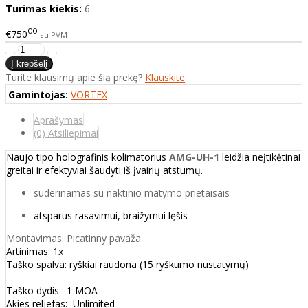
Turimas kiekis:
6
00
€750
su PVM
Turite klausimų apie šią prekę?
Klauskite
Gamintojas:
VORTEX
Aprašymas
(0) Atsiliepimai
Naujo tipo holografinis kolimatorius
AMG-UH-1
leidžia neįtikėtinai
greitai ir efektyviai šaudyti iš įvairių atstumų.
suderinamas su naktinio matymo prietaisais
atsparus rasavimui, braižymui lęšis
Montavimas: Picatinny pavaža
Artinimas: 1x
Taško spalva: ryškiai raudona (15 ryškumo nustatymų)
Taško dydis: 1 MOA
Akies reljefas: Unlimited