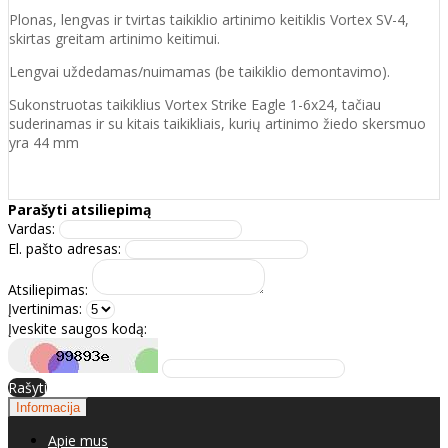
Plonas, lengvas ir tvirtas taikiklio artinimo keitiklis Vortex SV-4,
skirtas greitam artinimo keitimui.
Lengvai uždedamas/nuimamas (be taikiklio demontavimo).
Sukonstruotas taikiklius Vortex Strike Eagle 1-6x24, tačiau
suderinamas ir su kitais taikikliais, kurių artinimo žiedo skersmuo
yra 44 mm
Parašyti atsiliepimą
Vardas:
El. pašto adresas:
Atsiliepimas:
Įvertinimas:
Įveskite saugos kodą:
Rašyti
Informacija
Apie mus