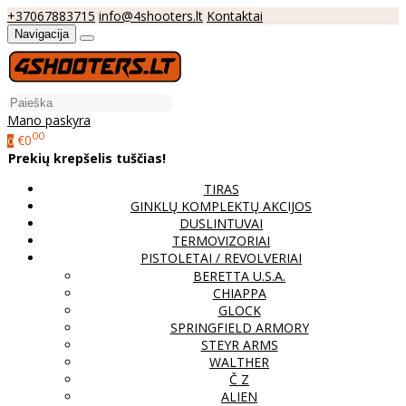
+37067883715
info@4shooters.lt
Kontaktai
Navigacija
Mano paskyra
00
€0
0
Prekių krepšelis tuščias!
TIRAS
GINKLŲ KOMPLEKTŲ AKCIJOS
DUSLINTUVAI
TERMOVIZORIAI
PISTOLETAI / REVOLVERIAI
BERETTA U.S.A.
CHIAPPA
GLOCK
SPRINGFIELD ARMORY
STEYR ARMS
WALTHER
Č Z
ALIEN