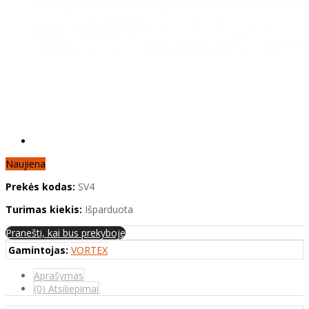
Naujiena
Prekės kodas:
SV4
Turimas kiekis:
Išparduota
Pranešti, kai bus prekyboje
Gamintojas:
VORTEX
Aprašymas
(0) Atsiliepimai