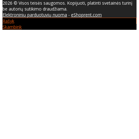
2026 © Visos teisės saugomos. Kopijuoti, platinti svetainės turinį
be autorių sutikimo draudžiama.
Elektroninių parduotuvių nuoma
-
eShoprent.com
Rašyk
Skambink