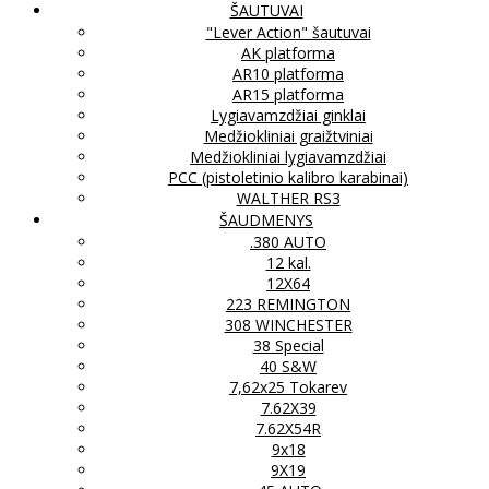
ŠAUTUVAI
"Lever Action" šautuvai
AK platforma
AR10 platforma
AR15 platforma
Lygiavamzdžiai ginklai
Medžiokliniai graižtviniai
Medžiokliniai lygiavamzdžiai
PCC (pistoletinio kalibro karabinai)
WALTHER RS3
ŠAUDMENYS
.380 AUTO
12 kal.
12X64
223 REMINGTON
308 WINCHESTER
38 Special
40 S&W
7,62x25 Tokarev
7.62X39
7.62X54R
9x18
9X19