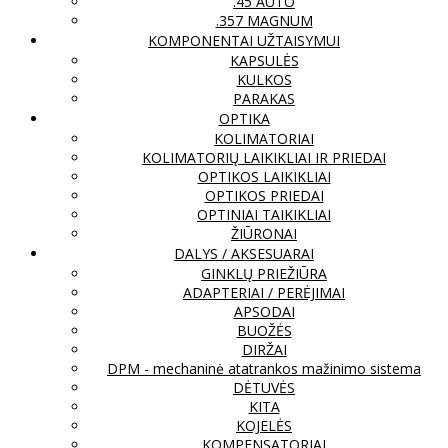
.45 AUTO
.357 MAGNUM
KOMPONENTAI UŽTAISYMUI
KAPSULĖS
KULKOS
PARAKAS
OPTIKA
KOLIMATORIAI
KOLIMATORIŲ LAIKIKLIAI IR PRIEDAI
OPTIKOS LAIKIKLIAI
OPTIKOS PRIEDAI
OPTINIAI TAIKIKLIAI
ŽIŪRONAI
DALYS / AKSESUARAI
GINKLŲ PRIEŽIŪRA
ADAPTERIAI / PERĖJIMAI
APSODAI
BUOŽĖS
DIRŽAI
DPM - mechaninė atatrankos mažinimo sistema
DĖTUVĖS
KITA
KOJELĖS
KOMPENSATORIAI