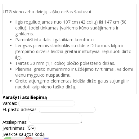
UTG vieno arba dviejų taškų diržas šautuvui
Ilgis reguliuojamas nuo 107 cm (42 colių) iki 147 cm (58
colių), todėl tinkamas įvairiems kūno sudėjimams ir
ginklams.
Paminkštinta dalis ilgalaikiam komfortui.
Lengvas plieninis slankinklis su didele D formos kilpa ir
įtempimo dirželis leidžia greitai ir intuityviai reguliuoti diržo
ilgį.
Tvirtas 30 mm (1,1 colio) pločio poliesterio diržas.
Plieniniai greito numėmimo ir uždėjimo tvirtinimai, valdomi
vienu mygtuko nuspaudimu.
Greito atjungimo elementas leidžia diržo galus sujungti ir
naudoti kaip vieno taško diržą.
Parašyti atsiliepimą
Vardas:
El. pašto adresas:
Atsiliepimas:
Įvertinimas:
Įveskite saugos kodą: