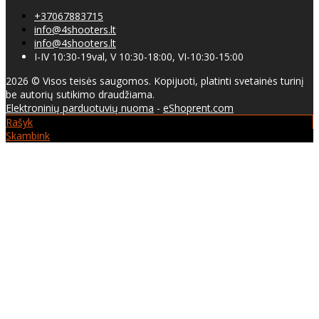
+37067883715
info@4shooters.lt
info@4shooters.lt
I-IV 10:30-19val, V 10:30-18:00, VI-10:30-15:00
2026 © Visos teisės saugomos. Kopijuoti, platinti svetainės turinį
be autorių sutikimo draudžiama.
Elektroninių parduotuvių nuoma
-
eShoprent.com
Rašyk
Skambink