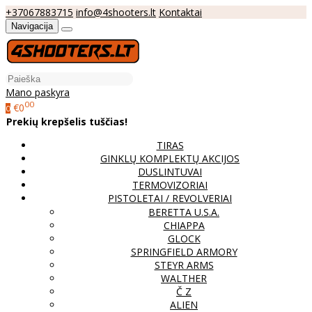
+37067883715
info@4shooters.lt
Kontaktai
Navigacija
Mano paskyra
00
€0
0
Prekių krepšelis tuščias!
TIRAS
GINKLŲ KOMPLEKTŲ AKCIJOS
DUSLINTUVAI
TERMOVIZORIAI
PISTOLETAI / REVOLVERIAI
BERETTA U.S.A.
CHIAPPA
GLOCK
SPRINGFIELD ARMORY
STEYR ARMS
WALTHER
Č Z
ALIEN