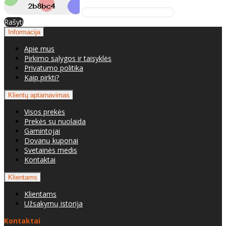
Rašyti
Informacija
Apie mus
Pirkimo sąlygos ir taisyklės
Privatumo politika
Kaip pirkti?
Klientų aptarnavimas
Visos prekės
Prekės su nuolaida
Gamintojai
Dovanų kuponai
Svetainės medis
Kontaktai
Klientams
Klientams
Užsakymų istorija
Kontaktai