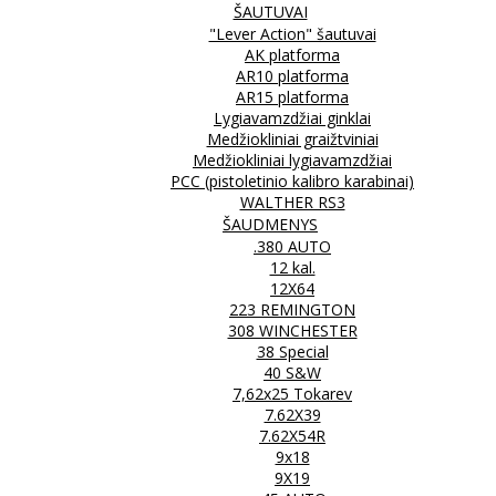
ŠAUTUVAI
"Lever Action" šautuvai
AK platforma
AR10 platforma
AR15 platforma
Lygiavamzdžiai ginklai
Medžiokliniai graižtviniai
Medžiokliniai lygiavamzdžiai
PCC (pistoletinio kalibro karabinai)
WALTHER RS3
ŠAUDMENYS
.380 AUTO
12 kal.
12X64
223 REMINGTON
308 WINCHESTER
38 Special
40 S&W
7,62x25 Tokarev
7.62X39
7.62X54R
9x18
9X19