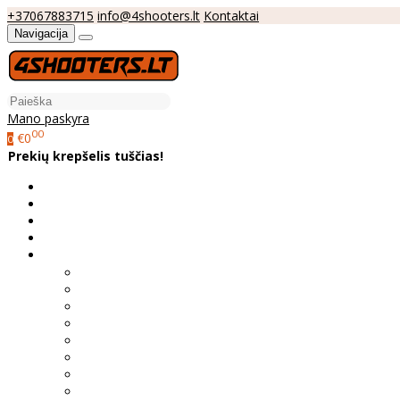
+37067883715
info@4shooters.lt
Kontaktai
Navigacija
Mano paskyra
00
€0
0
Prekių krepšelis tuščias!