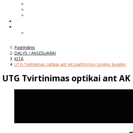
Pagrindinis
DALYS / AKSESUARAI
KITA
UTG Tvirtinimas optikai ant AK platformos šoninio bėgelio
UTG Tvirtinimas optikai ant AK