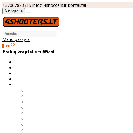
+37067883715
info@4shooters.lt
Kontaktai
Navigacija
Mano paskyra
00
€0
0
Prekių krepšelis tuščias!