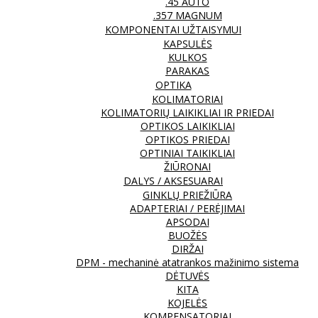
.45 AUTO
.357 MAGNUM
KOMPONENTAI UŽTAISYMUI
KAPSULĖS
KULKOS
PARAKAS
OPTIKA
KOLIMATORIAI
KOLIMATORIŲ LAIKIKLIAI IR PRIEDAI
OPTIKOS LAIKIKLIAI
OPTIKOS PRIEDAI
OPTINIAI TAIKIKLIAI
ŽIŪRONAI
DALYS / AKSESUARAI
GINKLŲ PRIEŽIŪRA
ADAPTERIAI / PERĖJIMAI
APSODAI
BUOŽĖS
DIRŽAI
DPM - mechaninė atatrankos mažinimo sistema
DĖTUVĖS
KITA
KOJELĖS
KOMPENSATORIAI