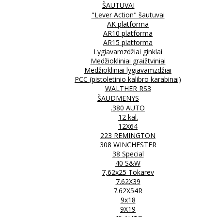
ŠAUTUVAI
"Lever Action" šautuvai
AK platforma
AR10 platforma
AR15 platforma
Lygiavamzdžiai ginklai
Medžiokliniai graižtviniai
Medžiokliniai lygiavamzdžiai
PCC (pistoletinio kalibro karabinai)
WALTHER RS3
ŠAUDMENYS
.380 AUTO
12 kal.
12X64
223 REMINGTON
308 WINCHESTER
38 Special
40 S&W
7,62x25 Tokarev
7.62X39
7.62X54R
9x18
9X19