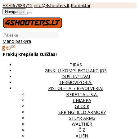
+37067883715
info@4shooters.lt
Kontaktai
Navigacija
Mano paskyra
00
€0
0
Prekių krepšelis tuščias!
TIRAS
GINKLŲ KOMPLEKTŲ AKCIJOS
DUSLINTUVAI
TERMOVIZORIAI
PISTOLETAI / REVOLVERIAI
BERETTA U.S.A.
CHIAPPA
GLOCK
SPRINGFIELD ARMORY
STEYR ARMS
WALTHER
Č Z
ALIEN