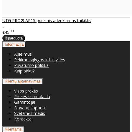
UTG PRO® AR15 priekinis atlenkiamas taikiklis
..
00
€45
Informacija
Apie mus
Pirkimo sąlygos ir taisyklės
Privatumo politika
Kaip pirkti?
Klientų aptarnavimas
Visos prekės
Prekės su nuolaida
Gamintojai
Dovanų kuponai
Svetainės medis
Kontaktai
Klientams