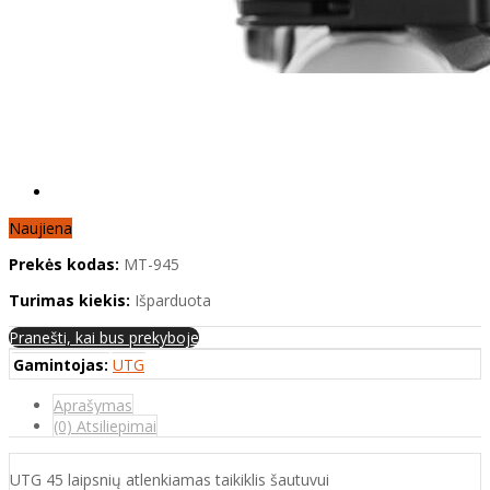
Naujiena
Prekės kodas:
MT-945
Turimas kiekis:
Išparduota
Pranešti, kai bus prekyboje
Gamintojas:
UTG
Aprašymas
(0) Atsiliepimai
UTG 45 laipsnių atlenkiamas taikiklis šautuvui