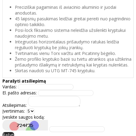
Preciziškai pagaminas iš aviacinio aliuminio ir juodai
anoduotas.
45 laipsnių pasukimas leidžiai greitai pereiti nuo pagrindinio
optinio taikiklio.
Posi-lock fiksavimo sistema neleidžia užsilenkti kryptukui
naudojimo metu.
Integruotas horizontalaus prišaudymo ratukas leidžia
reguliuoti kryptuką be jokių įrankių.
Tvirtinamas vienu Torx varžtu ant Picatinny bėgelio.
Žemo profilio kryptuko bazė su tvirtu atrankos ąsa užtikrina
prišaudymo išlaikymą ir netrukdymą kai kryptas nulenktas.
Skirtas naudoti su UTG MT-745 kryptuku.
Parašyti atsiliepimą
Vardas:
El. pašto adresas:
Atsiliepimas:
Įvertinimas:
Įveskite saugos kodą:
Rašyti