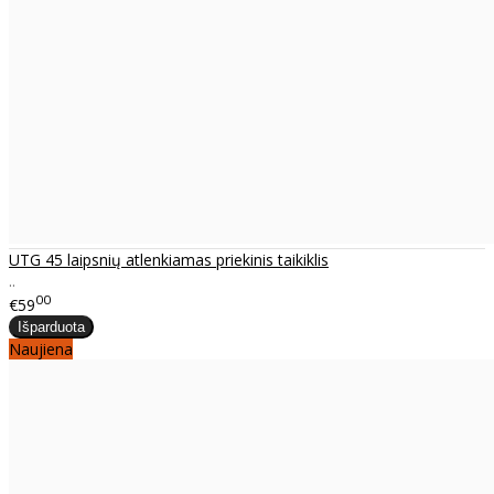
UTG 45 laipsnių atlenkiamas priekinis taikiklis
..
00
€59
Naujiena