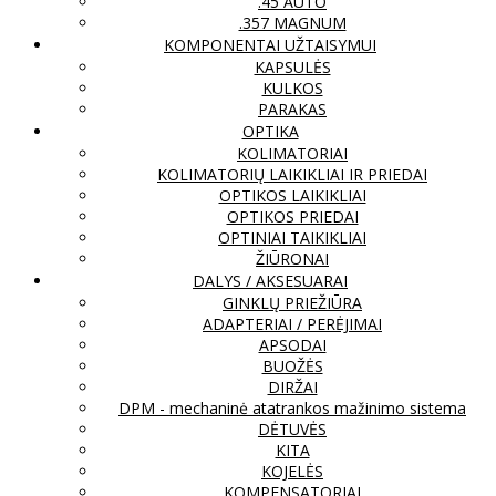
.45 AUTO
.357 MAGNUM
KOMPONENTAI UŽTAISYMUI
KAPSULĖS
KULKOS
PARAKAS
OPTIKA
KOLIMATORIAI
KOLIMATORIŲ LAIKIKLIAI IR PRIEDAI
OPTIKOS LAIKIKLIAI
OPTIKOS PRIEDAI
OPTINIAI TAIKIKLIAI
ŽIŪRONAI
DALYS / AKSESUARAI
GINKLŲ PRIEŽIŪRA
ADAPTERIAI / PERĖJIMAI
APSODAI
BUOŽĖS
DIRŽAI
DPM - mechaninė atatrankos mažinimo sistema
DĖTUVĖS
KITA
KOJELĖS
KOMPENSATORIAI