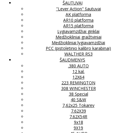
ŠAUTUVAI
"Lever Action" šautuvai
AK platforma
AR10 platforma
AR15 platforma
Lygiavamzdžiai ginklai
Medžiokliniai graižtviniai
Medžiokliniai lygiavamzdžiai
PCC (pistoletinio kalibro karabinai)
WALTHER RS3
ŠAUDMENYS
.380 AUTO
12 kal.
12X64
223 REMINGTON
308 WINCHESTER
38 Special
40 S&W
7,62x25 Tokarev
7.62X39
7.62X54R
9x18
9X19