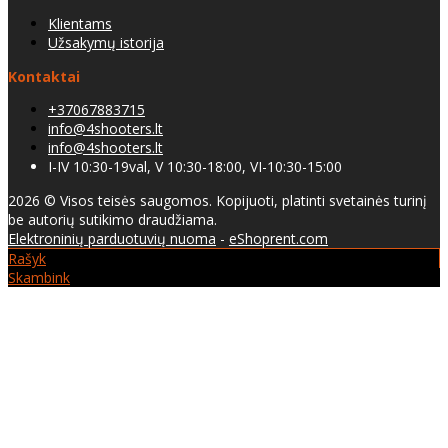
Klientams
Užsakymų istorija
Kontaktai
+37067883715
info@4shooters.lt
info@4shooters.lt
I-IV 10:30-19val, V 10:30-18:00, VI-10:30-15:00
2026 © Visos teisės saugomos. Kopijuoti, platinti svetainės turinį
be autorių sutikimo draudžiama.
Elektroninių parduotuvių nuoma
-
eShoprent.com
Rašyk
Skambink