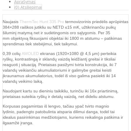
Aprašymas
(0) Atsiliepimai
Naujasis
ThermTec Hunt 335 Pro
termovizorinis priedėlis aprūpintas
384×288 raiškos jutikliu su NETD ≤15 mK, užtikrinančiu puikų
šiluminį matymą net ir sudėtingomis oro sąlygomis. Per 35
mm objektyvą fiksuojami objektai iki 1800 m atstumu – patikimas
sprendimas tiek stebėjimui, tiek taikymui.
0,39 colių
AMOLED
ekranas (1920×1080 @ 4,5 μm) perteikia
ryškų, kontrastingą ir sklandų vaizdą leidžiantį greitai ir tiksliai
reaguoti į situaciją. Prietaisas pasižymi tvirta konstrukcija, iki 7
valandų veikiančiu akumuliatoriumi ir galimybe greitai keisti
įkraunamus akumuliatorius, todėl iš viso galima pasiekti iki 14
valandų veikimo laiką.
Naudojant kartu su dieniniu taikikliu, turinčiu iki 16x priartinimą,
prietaisas suteikia ryškų ir detalų vaizdą, net dideliu atstumu.
Korpusas pagamintas iš lengvo, tačiau ypač tvirto magnio
lydinio, padengto patobulinta atsparia dilimui danga, todėl tai
idealus pasirinkimas medžiotojams, kuriems reikalinga patikima ir
ilgaamžė įranga.