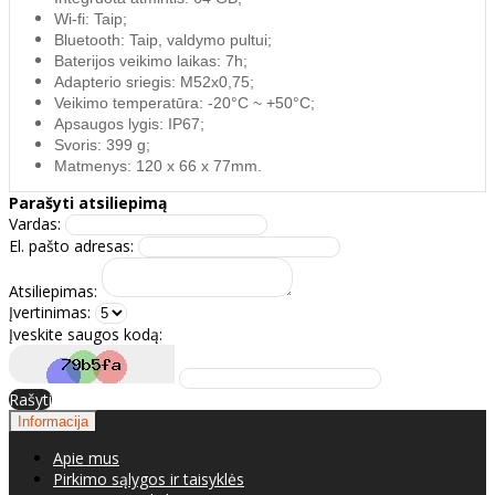
Wi-fi: Taip;
Bluetooth: Taip, valdymo pultui;
Baterijos veikimo laikas: 7h;
Adapterio sriegis: M52x0,75;
Veikimo temperatūra: -20°C ~ +50°C;
Apsaugos lygis: IP67;
Svoris: 399 g;
Matmenys: 120 x 66 x 77mm.
Parašyti atsiliepimą
Vardas:
El. pašto adresas:
Atsiliepimas:
Įvertinimas:
Įveskite saugos kodą:
Rašyti
Informacija
Apie mus
Pirkimo sąlygos ir taisyklės