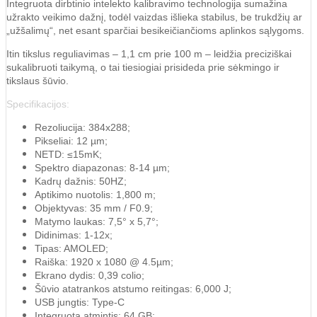
Integruota dirbtinio intelekto kalibravimo technologija sumažina
užrakto veikimo dažnį, todėl vaizdas išlieka stabilus, be trukdžių ar
„užšalimų“, net esant sparčiai besikeičiančioms aplinkos sąlygoms.
Itin tikslus reguliavimas – 1,1 cm prie 100 m – leidžia preciziškai
sukalibruoti taikymą, o tai tiesiogiai prisideda prie sėkmingo ir
tikslaus šūvio.
Specifikacijos:
Rezoliucija: 384x288;
Pikseliai: 12 µm;
NETD: ≤15mK;
Spektro diapazonas: 8-14 µm;
Kadrų dažnis: 50HZ;
Aptikimo nuotolis: 1,800 m;
Objektyvas: 35 mm / F0.9;
Matymo laukas: 7,5° x 5,7°;
Didinimas: 1-12x;
Tipas: AMOLED;
Raiška: 1920 x 1080 @ 4.5µm;
Ekrano dydis: 0,39 colio;
Šūvio atatrankos atstumo reitingas: 6,000 J;
USB jungtis: Type-C
Integruota atmintis: 64 GB;