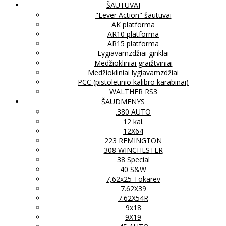
ŠAUTUVAI
"Lever Action" šautuvai
AK platforma
AR10 platforma
AR15 platforma
Lygiavamzdžiai ginklai
Medžiokliniai graižtviniai
Medžiokliniai lygiavamzdžiai
PCC (pistoletinio kalibro karabinai)
WALTHER RS3
ŠAUDMENYS
.380 AUTO
12 kal.
12X64
223 REMINGTON
308 WINCHESTER
38 Special
40 S&W
7,62x25 Tokarev
7.62X39
7.62X54R
9x18
9X19