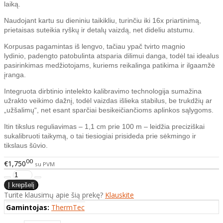
laiką.
Naudojant kartu su dieniniu taikikliu, turinčiu iki 16x priartinimą,
prietaisas suteikia ryškų ir detalų vaizdą, net dideliu atstumu.
Korpusas pagamintas iš lengvo, tačiau ypač tvirto magnio
lydinio, padengto patobulinta atsparia dilimui danga, todėl tai idealus
pasirinkimas medžiotojams, kuriems reikalinga patikima ir ilgaamžė
įranga.
Integruota dirbtinio intelekto kalibravimo technologija sumažina
užrakto veikimo dažnį, todėl vaizdas išlieka stabilus, be trukdžių ar
„užšalimų“, net esant sparčiai besikeičiančioms aplinkos sąlygoms.
Itin tikslus reguliavimas – 1,1 cm prie 100 m – leidžia preciziškai
sukalibruoti taikymą, o tai tiesiogiai prisideda prie sėkmingo ir
tikslaus šūvio.
00
€1,750
su PVM
Turite klausimų apie šią prekę?
Klauskite
Gamintojas:
ThermTec