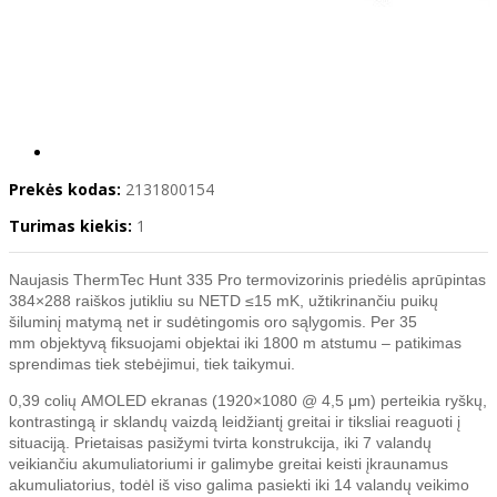
Prekės kodas:
2131800154
Turimas kiekis:
1
Naujasis ThermTec Hunt 335 Pro termovizorinis priedėlis aprūpintas
384×288 raiškos jutikliu su NETD ≤15 mK, užtikrinančiu puikų
šiluminį matymą net ir sudėtingomis oro sąlygomis. Per 35
mm objektyvą fiksuojami objektai iki 1800 m atstumu – patikimas
sprendimas tiek stebėjimui, tiek taikymui.
0,39 colių AMOLED ekranas (1920×1080 @ 4,5 μm) perteikia ryškų,
kontrastingą ir sklandų vaizdą leidžiantį greitai ir tiksliai reaguoti į
situaciją. Prietaisas pasižymi tvirta konstrukcija, iki 7 valandų
veikiančiu akumuliatoriumi ir galimybe greitai keisti įkraunamus
akumuliatorius, todėl iš viso galima pasiekti iki 14 valandų veikimo