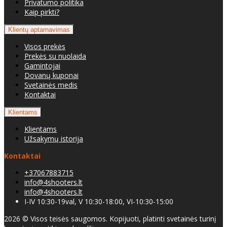
Privatumo politika
Kaip pirkti?
Klientų aptarnavimas
Visos prekės
Prekės su nuolaida
Gamintojai
Dovanų kuponai
Svetainės medis
Kontaktai
Klientams
Klientams
Užsakymų istorija
Kontaktai
+37067883715
info@4shooters.lt
info@4shooters.lt
I-IV 10:30-19val, V 10:30-18:00, VI-10:30-15:00
2026 © Visos teisės saugomos. Kopijuoti, platinti svetainės turinį