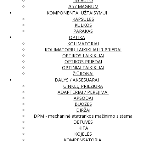
.45 AUTO
.357 MAGNUM
KOMPONENTAI UŽTAISYMUI
KAPSULĖS
KULKOS
PARAKAS
OPTIKA
KOLIMATORIAI
KOLIMATORIŲ LAIKIKLIAI IR PRIEDAI
OPTIKOS LAIKIKLIAI
OPTIKOS PRIEDAI
OPTINIAI TAIKIKLIAI
ŽIŪRONAI
DALYS / AKSESUARAI
GINKLŲ PRIEŽIŪRA
ADAPTERIAI / PERĖJIMAI
APSODAI
BUOŽĖS
DIRŽAI
DPM - mechaninė atatrankos mažinimo sistema
DĖTUVĖS
KITA
KOJELĖS
KOMPENSATORIAI