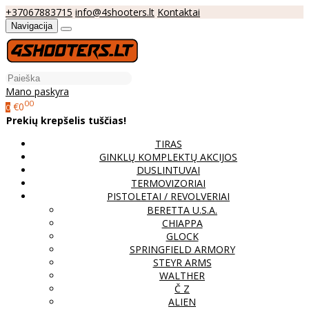
+37067883715
info@4shooters.lt
Kontaktai
Navigacija
Mano paskyra
00
€0
0
Prekių krepšelis tuščias!
TIRAS
GINKLŲ KOMPLEKTŲ AKCIJOS
DUSLINTUVAI
TERMOVIZORIAI
PISTOLETAI / REVOLVERIAI
BERETTA U.S.A.
CHIAPPA
GLOCK
SPRINGFIELD ARMORY
STEYR ARMS
WALTHER
Č Z
ALIEN