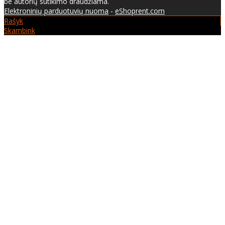
be autorių sutikimo draudžiama.
Elektroninių parduotuvių nuoma
-
eShoprent.com
Rašyk
Skambink