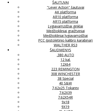
ŠAUTUVAI
"Lever Action" šautuvai
AK platforma
AR10 platforma
AR15 platforma
Lygiavamzdžiai ginklai
Medžiokliniai graižtviniai
Medžiokliniai lygiavamzdžiai
PCC (pistoletinio kalibro karabinai)
WALTHER RS3
ŠAUDMENYS
.380 AUTO
12 kal.
12X64
223 REMINGTON
308 WINCHESTER
38 Special
40 S&W
7,62x25 Tokarev
7.62X39
7.62X54R
9x18
9X19