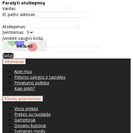
Parašyti atsiliepimą
Vardas:
El. pašto adresas:
Atsiliepimas:
Įvertinimas:
Įveskite saugos kodą:
Rašyti
Informacija
Apie mus
Pirkimo sąlygos ir taisyklės
Privatumo politika
Kaip pirkti?
Klientų aptarnavimas
Visos prekės
Prekės su nuolaida
Gamintojai
Dovanų kuponai
Svetainės medis