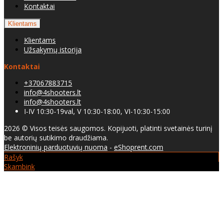
Kontaktai
Klientams
Klientams
Užsakymų istorija
Kontaktai
+37067883715
info@4shooters.lt
info@4shooters.lt
I-IV 10:30-19val, V 10:30-18:00, VI-10:30-15:00
2026 © Visos teisės saugomos. Kopijuoti, platinti svetainės turinį
be autorių sutikimo draudžiama.
Elektroninių parduotuvių nuoma
-
eShoprent.com
Rašyk
Skambink