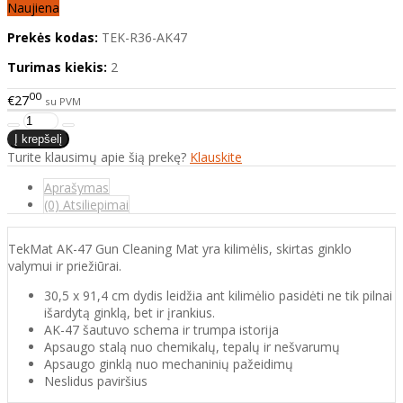
Naujiena
Prekės kodas:
TEK-R36-AK47
Turimas kiekis:
2
00
€27
su PVM
Turite klausimų apie šią prekę?
Klauskite
Aprašymas
(0) Atsiliepimai
TekMat AK-47 Gun Cleaning Mat yra kilimėlis, skirtas ginklo
valymui ir priežiūrai.
30,5 x 91,4 cm dydis leidžia ant kilimėlio pasidėti ne tik pilnai
išardytą ginklą, bet ir įrankius.
AK-47 šautuvo schema ir trumpa istorija
Apsaugo stalą nuo chemikalų, tepalų ir nešvarumų
Apsaugo ginklą nuo mechaninių pažeidimų
Neslidus paviršius