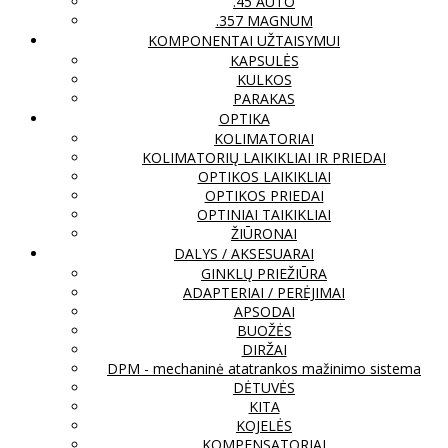
.45 AUTO
.357 MAGNUM
KOMPONENTAI UŽTAISYMUI
KAPSULĖS
KULKOS
PARAKAS
OPTIKA
KOLIMATORIAI
KOLIMATORIŲ LAIKIKLIAI IR PRIEDAI
OPTIKOS LAIKIKLIAI
OPTIKOS PRIEDAI
OPTINIAI TAIKIKLIAI
ŽIŪRONAI
DALYS / AKSESUARAI
GINKLŲ PRIEŽIŪRA
ADAPTERIAI / PERĖJIMAI
APSODAI
BUOŽĖS
DIRŽAI
DPM - mechaninė atatrankos mažinimo sistema
DĖTUVĖS
KITA
KOJELĖS
KOMPENSATORIAI