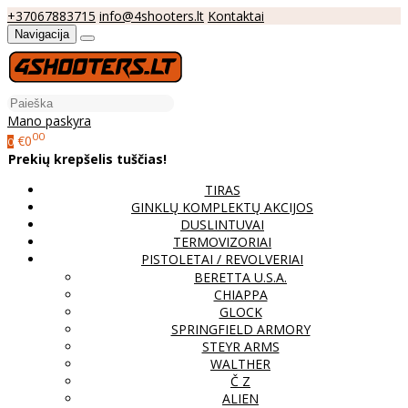
+37067883715
info@4shooters.lt
Kontaktai
Navigacija
Mano paskyra
00
€0
0
Prekių krepšelis tuščias!
TIRAS
GINKLŲ KOMPLEKTŲ AKCIJOS
DUSLINTUVAI
TERMOVIZORIAI
PISTOLETAI / REVOLVERIAI
BERETTA U.S.A.
CHIAPPA
GLOCK
SPRINGFIELD ARMORY
STEYR ARMS
WALTHER
Č Z
ALIEN