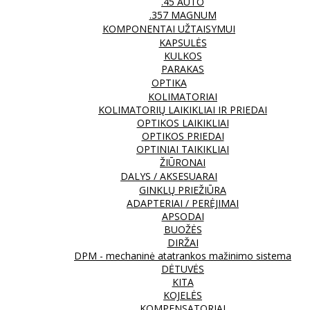
.45 AUTO
.357 MAGNUM
KOMPONENTAI UŽTAISYMUI
KAPSULĖS
KULKOS
PARAKAS
OPTIKA
KOLIMATORIAI
KOLIMATORIŲ LAIKIKLIAI IR PRIEDAI
OPTIKOS LAIKIKLIAI
OPTIKOS PRIEDAI
OPTINIAI TAIKIKLIAI
ŽIŪRONAI
DALYS / AKSESUARAI
GINKLŲ PRIEŽIŪRA
ADAPTERIAI / PERĖJIMAI
APSODAI
BUOŽĖS
DIRŽAI
DPM - mechaninė atatrankos mažinimo sistema
DĖTUVĖS
KITA
KOJELĖS
KOMPENSATORIAI