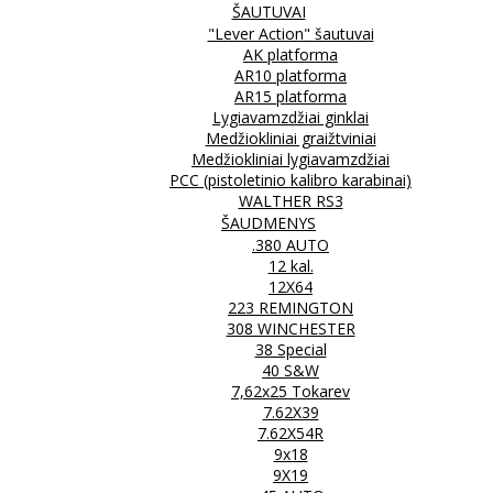
ŠAUTUVAI
"Lever Action" šautuvai
AK platforma
AR10 platforma
AR15 platforma
Lygiavamzdžiai ginklai
Medžiokliniai graižtviniai
Medžiokliniai lygiavamzdžiai
PCC (pistoletinio kalibro karabinai)
WALTHER RS3
ŠAUDMENYS
.380 AUTO
12 kal.
12X64
223 REMINGTON
308 WINCHESTER
38 Special
40 S&W
7,62x25 Tokarev
7.62X39
7.62X54R
9x18
9X19