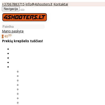
+37067883715
info@4shooters.lt
Kontaktai
Navigacija
Mano paskyra
00
€0
0
Prekių krepšelis tuščias!