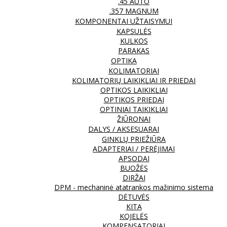
.45 AUTO
.357 MAGNUM
KOMPONENTAI UŽTAISYMUI
KAPSULĖS
KULKOS
PARAKAS
OPTIKA
KOLIMATORIAI
KOLIMATORIŲ LAIKIKLIAI IR PRIEDAI
OPTIKOS LAIKIKLIAI
OPTIKOS PRIEDAI
OPTINIAI TAIKIKLIAI
ŽIŪRONAI
DALYS / AKSESUARAI
GINKLŲ PRIEŽIŪRA
ADAPTERIAI / PERĖJIMAI
APSODAI
BUOŽĖS
DIRŽAI
DPM - mechaninė atatrankos mažinimo sistema
DĖTUVĖS
KITA
KOJELĖS
KOMPENSATORIAI