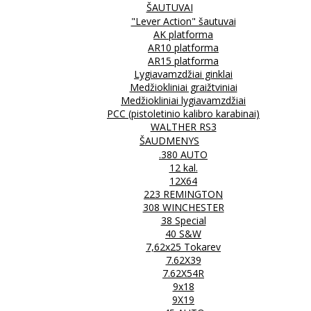
ŠAUTUVAI
"Lever Action" šautuvai
AK platforma
AR10 platforma
AR15 platforma
Lygiavamzdžiai ginklai
Medžiokliniai graižtviniai
Medžiokliniai lygiavamzdžiai
PCC (pistoletinio kalibro karabinai)
WALTHER RS3
ŠAUDMENYS
.380 AUTO
12 kal.
12X64
223 REMINGTON
308 WINCHESTER
38 Special
40 S&W
7,62x25 Tokarev
7.62X39
7.62X54R
9x18
9X19