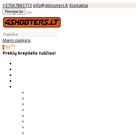
+37067883715
info@4shooters.lt
Kontaktai
Navigacija
Mano paskyra
00
€0
0
Prekių krepšelis tuščias!