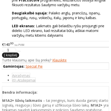
prie
PractiScore
programėlės, leidžiančios teisėjui lengvai
fiksuoti rezultatus šaudymo varžybų metu.
Daugiakalbė sąsaja:
Palaiko anglų, prancūzų, ispanų,
portugalų, rusų, vokiečių, italų, japonų ir kinų kalbas.
LED ekranas:
Laikmatis gali belaidžiu ryšiu prisijungti prie
didelio LED ekrano, kad rezultatai būtų aiškiai matomi
varžybų metu kitiems dalyviams
00
€140
su PVM
Turite klausimų apie šią prekę?
Klauskite
Gamintojas:
Special Pie
Aprašymas
(0) Atsiliepimai
Bendra informacija:
M1A2+ šūvių laikmatis
– tai įrenginys, kuris duoda garsinį starto
signalą, reaguoja į šūvio garsą ir užfiksuoja šūvio laiką.
M1A2+
yra
tinkamas naudoti kariuomenės ir policijos šaudymo pratybose,