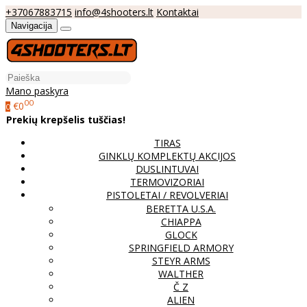
+37067883715
info@4shooters.lt
Kontaktai
Navigacija
Mano paskyra
00
€0
0
Prekių krepšelis tuščias!
TIRAS
GINKLŲ KOMPLEKTŲ AKCIJOS
DUSLINTUVAI
TERMOVIZORIAI
PISTOLETAI / REVOLVERIAI
BERETTA U.S.A.
CHIAPPA
GLOCK
SPRINGFIELD ARMORY
STEYR ARMS
WALTHER
Č Z
ALIEN