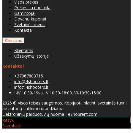
Visos prekės
Prekės su nuolaida
Gamintojai
Dovanų kuponai
Svetainės medis
Kontaktai
Klientams
Klientams
Užsakymų istorija
Kontaktai
+37067883715
info@4shooters.lt
info@4shooters.lt
I-IV 10:30-19val, V 10:30-18:00, VI-10:30-15:00
2026 © Visos teisės saugomos. Kopijuoti, platinti svetainės turinį
be autorių sutikimo draudžiama.
Elektroninių parduotuvių nuoma
-
eShoprent.com
Rašyk
Skambink