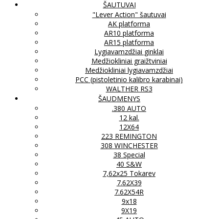
ŠAUTUVAI
"Lever Action" šautuvai
AK platforma
AR10 platforma
AR15 platforma
Lygiavamzdžiai ginklai
Medžiokliniai graižtviniai
Medžiokliniai lygiavamzdžiai
PCC (pistoletinio kalibro karabinai)
WALTHER RS3
ŠAUDMENYS
.380 AUTO
12 kal.
12X64
223 REMINGTON
308 WINCHESTER
38 Special
40 S&W
7,62x25 Tokarev
7.62X39
7.62X54R
9x18
9X19