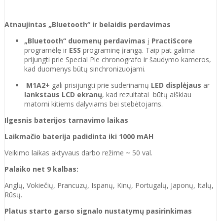
Atnaujintas „Bluetooth“ ir belaidis perdavimas
„Bluetooth“ duomenų perdavimas
į
PractiScore
programėlę ir
ESS
programinę įrangą. Taip pat galima
prijungti prie Special Pie chronografo ir šaudymo kameros,
kad duomenys būtų sinchronizuojami.
M1A2+
gali prisijungti prie suderinamų
LED displėjaus
ar
lankstaus LCD ekranų
, kad rezultatai būtų aiškiau
matomi kitiems dalyviams bei stebėtojams.
Ilgesnis baterijos tarnavimo laikas
Laikmačio baterija padidinta iki 1000 mAH
Veikimo laikas aktyvaus darbo režime ~ 50 val.
Palaiko net 9 kalbas:
Anglų, Vokiečių, Prancuzų, Ispanų, Kinų, Portugalų, Japonų, Italų,
Rūsų.
Platus starto garso signalo nustatymų pasirinkimas