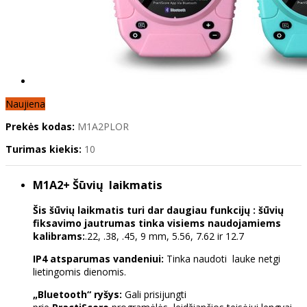
Naujiena
Prekės kodas:
M1A2PLOR
Turimas kiekis:
10
M1A2+ Šūvių laikmatis
Šis šūvių laikmatis turi dar daugiau funkcijų
: šūvių
fiksavimo jautrumas tinka visiems naudojamiems
kalibrams:
.22, .38, .45, 9 mm, 5.56, 7.62 ir 12.7
IP4 atsparumas vandeniui:
Tinka naudoti lauke netgi
lietingomis dienomis.
„Bluetooth“ ryšys:
Gali prisijungti