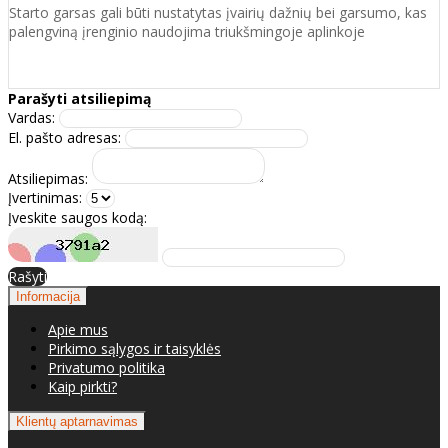
Starto garsas gali būti nustatytas įvairių dažnių bei garsumo, kas
palengviną įrenginio naudojima triukšmingoje aplinkoje
Parašyti atsiliepimą
Vardas:
El. pašto adresas:
Atsiliepimas:
Įvertinimas:
Įveskite saugos kodą:
Rašyti
Informacija
Apie mus
Pirkimo sąlygos ir taisyklės
Privatumo politika
Kaip pirkti?
Klientų aptarnavimas