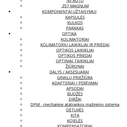
.45 AUTO
.357 MAGNUM
KOMPONENTAI UŽTAISYMUI
KAPSULĖS
KULKOS
PARAKAS
OPTIKA
KOLIMATORIAI
KOLIMATORIŲ LAIKIKLIAI IR PRIEDAI
OPTIKOS LAIKIKLIAI
OPTIKOS PRIEDAI
OPTINIAI TAIKIKLIAI
ŽIŪRONAI
DALYS / AKSESUARAI
GINKLŲ PRIEŽIŪRA
ADAPTERIAI / PERĖJIMAI
APSODAI
BUOŽĖS
DIRŽAI
DPM - mechaninė atatrankos mažinimo sistema
DĖTUVĖS
KITA
KOJELĖS
KOMPENSATORIAI