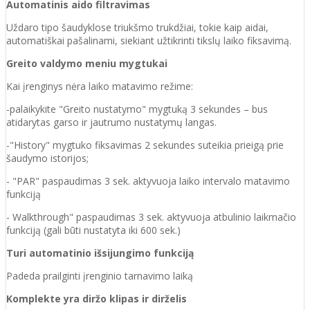
Automatinis aido filtravimas
Uždaro tipo šaudyklose triukšmo trukdžiai, tokie kaip aidai,
automatiškai pašalinami, siekiant užtikrinti tikslų laiko fiksavimą.
Greito valdymo meniu mygtukai
Kai įrenginys nėra laiko matavimo režime:
-palaikykite "Greito nustatymo" mygtuką 3 sekundes – bus
atidarytas garso ir jautrumo nustatymų langas.
-"History" mygtuko fiksavimas 2 sekundes suteikia prieigą prie
šaudymo istorijos;
- "PAR" paspaudimas 3 sek. aktyvuoja laiko intervalo matavimo
funkciją
- Walkthrough" paspaudimas 3 sek. aktyvuoja atbulinio laikmačio
funkciją (gali būti nustatyta iki 600 sek.)
Turi automatinio išsijungimo funkciją
Padeda prailginti įrenginio tarnavimo laiką
Komplekte yra diržo klipas ir dirželis