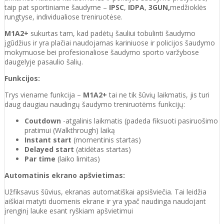
taip pat sportiniame šaudyme –
IPSC
,
IDPA
,
3GUN,
medžioklės
rungtyse, individualiose treniruotėse.
M1A2+
sukurtas tam, kad padėtų šauliui tobulinti šaudymo
įgūdžius ir yra plačiai naudojamas kariniuose ir policijos šaudymo
mokymuose bei profesionaliose šaudymo sporto varžybose
daugelyje pasaulio šalių.
Funkcijos:
Trys viename funkcija –
M1A2+
tai ne tik šūvių laikmatis, jis turi
daug daugiau naudingų šaudymo treniruotėms funkcijų:
Coutdown
-atgalinis laikmatis (padeda fiksuoti pasiruošimo
pratimui (Walkthrough) laiką
Instant start
(momentinis startas)
Delayed start
(atidėtas startas)
Par time
(laiko limitas)
Automatinis ekrano apšvietimas:
Užfiksavus šūvius, ekranas automatiškai apsišviečia. Tai leidžia
aiškiai matyti duomenis ekrane ir yra ypač naudinga naudojant
įrenginį lauke esant ryškiam apšvietimui