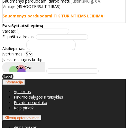
Šaudmenys parduodami darbo metu
Justiniškių g. 64,
Vilniuje
(4SHOOTERS.LT TIRAS)
Šaudmenys parduodami TIK TURINTIEMS LEIDIMĄ!
Parašyti atsiliepimą
Vardas:
El. pašto adresas:
Atsiliepimas:
Įvertinimas:
Įveskite saugos kodą:
Rašyti
Informacija
Apie mus
Pirkimo sąlygos ir taisyklės
Privatumo politika
Kaip pirkti?
Klientų aptarnavimas
Visos prekės