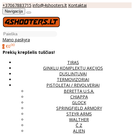
+37067883715
info@4shooters.lt
Kontaktai
Navigacija
Mano paskyra
00
€0
0
Prekių krepšelis tuščias!
TIRAS
GINKLŲ KOMPLEKTŲ AKCIJOS
DUSLINTUVAI
TERMOVIZORIAI
PISTOLETAI / REVOLVERIAI
BERETTA U.S.A.
CHIAPPA
GLOCK
SPRINGFIELD ARMORY
STEYR ARMS
WALTHER
Č Z
ALIEN