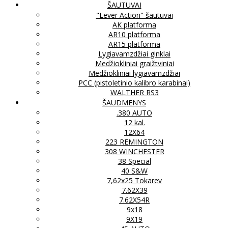
ŠAUTUVAI
"Lever Action" šautuvai
AK platforma
AR10 platforma
AR15 platforma
Lygiavamzdžiai ginklai
Medžiokliniai graižtviniai
Medžiokliniai lygiavamzdžiai
PCC (pistoletinio kalibro karabinai)
WALTHER RS3
ŠAUDMENYS
.380 AUTO
12 kal.
12X64
223 REMINGTON
308 WINCHESTER
38 Special
40 S&W
7,62x25 Tokarev
7.62X39
7.62X54R
9x18
9X19