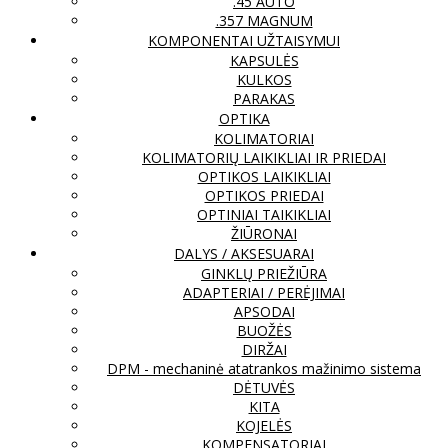
.45 AUTO
.357 MAGNUM
KOMPONENTAI UŽTAISYMUI
KAPSULĖS
KULKOS
PARAKAS
OPTIKA
KOLIMATORIAI
KOLIMATORIŲ LAIKIKLIAI IR PRIEDAI
OPTIKOS LAIKIKLIAI
OPTIKOS PRIEDAI
OPTINIAI TAIKIKLIAI
ŽIŪRONAI
DALYS / AKSESUARAI
GINKLŲ PRIEŽIŪRA
ADAPTERIAI / PERĖJIMAI
APSODAI
BUOŽĖS
DIRŽAI
DPM - mechaninė atatrankos mažinimo sistema
DĖTUVĖS
KITA
KOJELĖS
KOMPENSATORIAI