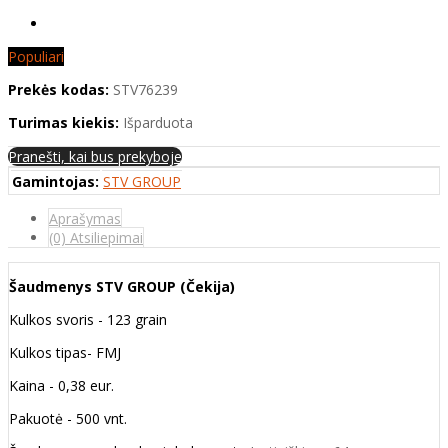
Populiari
Prekės kodas:
STV76239
Turimas kiekis:
Išparduota
Pranešti, kai bus prekyboje
Gamintojas:
STV GROUP
Aprašymas
(0) Atsiliepimai
Šaudmenys STV GROUP (Čekija)
Kulkos svoris - 123 grain
Kulkos tipas- FMJ
Kaina - 0,38 eur.
Pakuotė - 500 vnt.