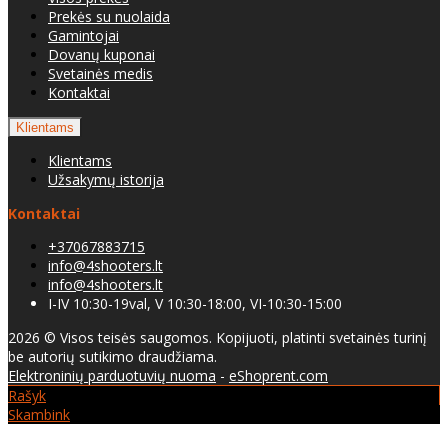
Prekės su nuolaida
Gamintojai
Dovanų kuponai
Svetainės medis
Kontaktai
Klientams
Klientams
Užsakymų istorija
Kontaktai
+37067883715
info@4shooters.lt
info@4shooters.lt
I-IV 10:30-19val, V 10:30-18:00, VI-10:30-15:00
2026 © Visos teisės saugomos. Kopijuoti, platinti svetainės turinį
be autorių sutikimo draudžiama.
Elektroninių parduotuvių nuoma
-
eShoprent.com
Rašyk
Skambink