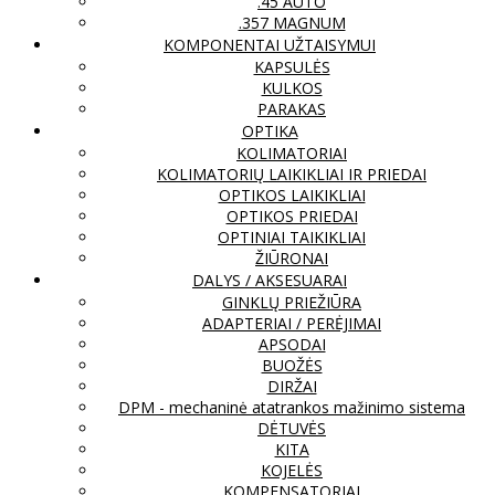
.45 AUTO
.357 MAGNUM
KOMPONENTAI UŽTAISYMUI
KAPSULĖS
KULKOS
PARAKAS
OPTIKA
KOLIMATORIAI
KOLIMATORIŲ LAIKIKLIAI IR PRIEDAI
OPTIKOS LAIKIKLIAI
OPTIKOS PRIEDAI
OPTINIAI TAIKIKLIAI
ŽIŪRONAI
DALYS / AKSESUARAI
GINKLŲ PRIEŽIŪRA
ADAPTERIAI / PERĖJIMAI
APSODAI
BUOŽĖS
DIRŽAI
DPM - mechaninė atatrankos mažinimo sistema
DĖTUVĖS
KITA
KOJELĖS
KOMPENSATORIAI