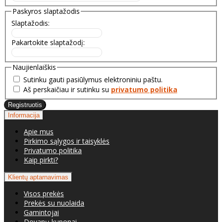
Paskyros slaptažodis
Slaptažodis:
Pakartokite slaptažodį:
Naujienlaiškis
Sutinku gauti pasiūlymus elektroniniu paštu.
Aš perskaičiau ir sutinku su
privatumo politika
Informacija
Apie mus
Pirkimo sąlygos ir taisyklės
Privatumo politika
Kaip pirkti?
Klientų aptarnavimas
Visos prekės
Prekės su nuolaida
Gamintojai
Dovanų kuponai