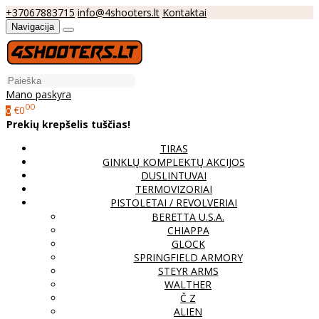
+37067883715
info@4shooters.lt
Kontaktai
Navigacija
Mano paskyra
00
€0
0
Prekių krepšelis tuščias!
TIRAS
GINKLŲ KOMPLEKTŲ AKCIJOS
DUSLINTUVAI
TERMOVIZORIAI
PISTOLETAI / REVOLVERIAI
BERETTA U.S.A.
CHIAPPA
GLOCK
SPRINGFIELD ARMORY
STEYR ARMS
WALTHER
Č Z
ALIEN