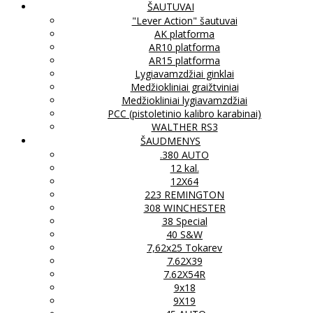
ŠAUTUVAI
"Lever Action" šautuvai
AK platforma
AR10 platforma
AR15 platforma
Lygiavamzdžiai ginklai
Medžiokliniai graižtviniai
Medžiokliniai lygiavamzdžiai
PCC (pistoletinio kalibro karabinai)
WALTHER RS3
ŠAUDMENYS
.380 AUTO
12 kal.
12X64
223 REMINGTON
308 WINCHESTER
38 Special
40 S&W
7,62x25 Tokarev
7.62X39
7.62X54R
9x18
9X19