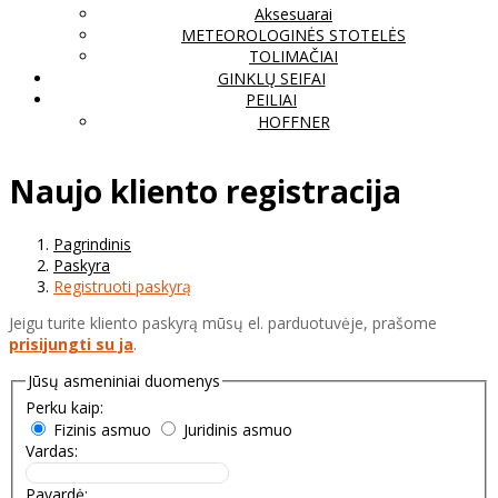
Aksesuarai
METEOROLOGINĖS STOTELĖS
TOLIMAČIAI
GINKLŲ SEIFAI
PEILIAI
HOFFNER
Naujo kliento registracija
Pagrindinis
Paskyra
Registruoti paskyrą
Jeigu turite kliento paskyrą mūsų el. parduotuvėje, prašome
prisijungti su ja
.
Jūsų asmeniniai duomenys
Perku kaip:
Fizinis asmuo
Juridinis asmuo
Vardas:
Pavardė: