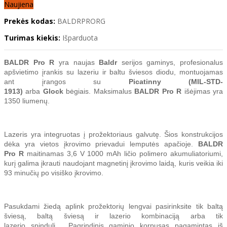
Naujiena
Prekės kodas:
BALDRPRORG
Turimas kiekis:
Išparduota
BALDR Pro R
yra naujas
Baldr
serijos gaminys,
profesionalus
apšvietimo įrankis su lazeriu ir baltu šviesos diodu, montuojamas
ant įrangos su
Picatinny (MIL-STD-
1913)
arba
Glock
bėgiais.
M
aksimalus
BALDR Pro R
išėjimas yra
1350 liumenų.
Lazeris yra integruotas į prožektoriaus galvutę. Šios konstrukcijos
dėka yra vietos įkrovimo prievadui lemputės apačioje.
BALDR
Pro R
m
aitinamas 3,6 V 1000 mAh ličio polimero akumuliatoriumi,
kurį galima įkrauti naudojant magnetinį įkrovimo laidą, kuris veikia iki
93 minučių po visiško įkrovimo.
Pasukdami žiedą aplink prožektorių lengvai pasirinksite tik baltą
šviesą, baltą šviesą ir lazerio kombinaciją arba tik
lazerio spindulį.
Pagrindinis gaminio korpusas pagamintas iš