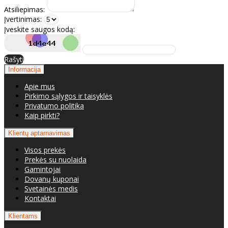
Atsiliepimas:
Įvertinimas:
Įveskite saugos kodą:
Rašyti
Informacija
Apie mus
Pirkimo sąlygos ir taisyklės
Privatumo politika
Kaip pirkti?
Klientų aptarnavimas
Visos prekės
Prekės su nuolaida
Gamintojai
Dovanų kuponai
Svetainės medis
Kontaktai
Klientams