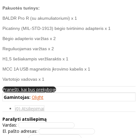
Pakuotės turinys:
BALDR Pro R (su akumuliatoriumi) x 1
Picatinny (MIL-STD-1913) bėgio tvirtinimo adapteris x 1
Bėgio adapterio varžtas x 2
Reguliuojamas varžtas x 2
H1,5 šešiakampis veržliaraktis x 1
MCC 1A USB magnetinis įkrovimo kabelis x 1
Vartotojo vadovas x 1
Pranešti, kai bus prekyboje
Gamintojas:
Olight
(0) Atsiliepimai
Parašyti atsiliepimą
Vardas:
El. pašto adresas: