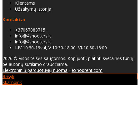
Klientams
Užsakymų istorija
Kontaktai
+37067883715
info@4shooters.lt
info@4shooters.lt
I-IV 10:30-19val, V 10:30-18:00, VI-10:30-15:00
2026 © Visos teisės saugomos. Kopijuoti, platinti svetainės turinį
be autorių sutikimo draudžiama.
Elektroninių parduotuvių nuoma
-
eShoprent.com
Rašyk
Skambink