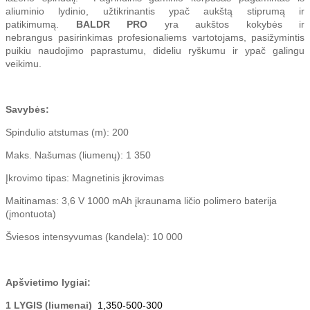
aliuminio lydinio, užtikrinantis ypač aukštą stiprumą ir
patikimumą.
BALDR PRO
yra aukštos kokybės ir
nebrangus pasirinkimas profesionaliems vartotojams, pasižymintis
puikiu naudojimo paprastumu, dideliu ryškumu ir ypač galingu
veikimu.
Savybės:
Spindulio atstumas (m): 200
Maks. Našumas (liumenų): 1 350
Įkrovimo tipas: Magnetinis įkrovimas
Maitinamas: 3,6 V 1000 mAh įkraunama ličio polimero baterija
(įmontuota)
Šviesos intensyvumas (kandela): 10 000
Apšvietimo lygiai:
1 LYGIS (liumenai)
1,350-500-300