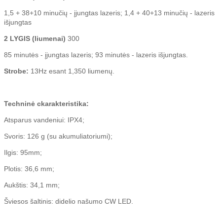
1,5 + 38+10 minučių - įjungtas lazeris; 1,4 + 40+13 minučių - lazeris
išjungtas
2 LYGIS (liumenai)
300
85 minutės - įjungtas lazeris; 93 minutės - lazeris išjungtas.
Strobe:
13Hz esant 1,350 liumenų.
Techninė ckarakteristika:
Atsparus vandeniui: IPX4;
Svoris: 126 g (su akumuliatoriumi);
Ilgis: 95mm;
Plotis: 36,6 mm;
Aukštis: 34,1 mm;
Šviesos šaltinis: didelio našumo CW LED.