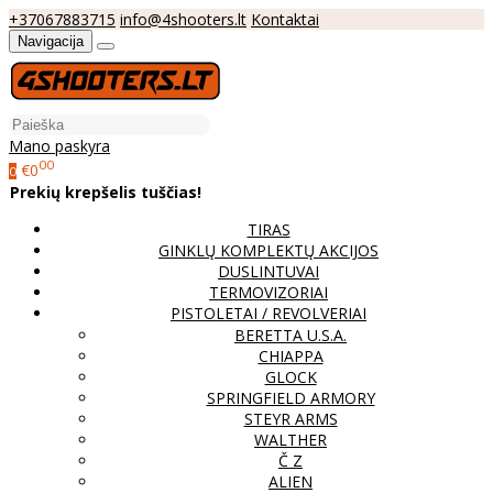
+37067883715
info@4shooters.lt
Kontaktai
Navigacija
Mano paskyra
00
€0
0
Prekių krepšelis tuščias!
TIRAS
GINKLŲ KOMPLEKTŲ AKCIJOS
DUSLINTUVAI
TERMOVIZORIAI
PISTOLETAI / REVOLVERIAI
BERETTA U.S.A.
CHIAPPA
GLOCK
SPRINGFIELD ARMORY
STEYR ARMS
WALTHER
Č Z
ALIEN