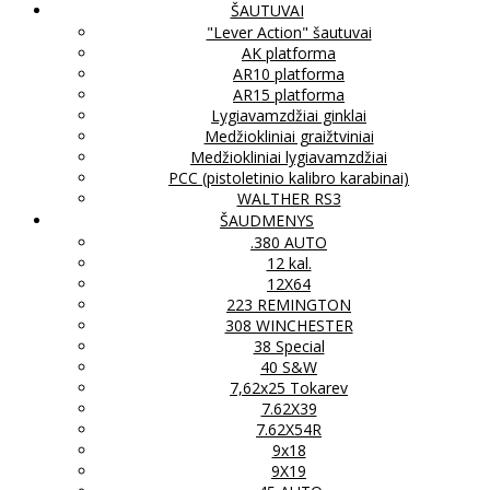
ŠAUTUVAI
"Lever Action" šautuvai
AK platforma
AR10 platforma
AR15 platforma
Lygiavamzdžiai ginklai
Medžiokliniai graižtviniai
Medžiokliniai lygiavamzdžiai
PCC (pistoletinio kalibro karabinai)
WALTHER RS3
ŠAUDMENYS
.380 AUTO
12 kal.
12X64
223 REMINGTON
308 WINCHESTER
38 Special
40 S&W
7,62x25 Tokarev
7.62X39
7.62X54R
9x18
9X19