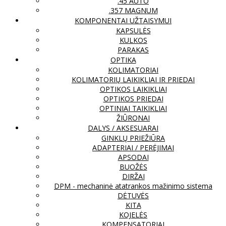
.45 AUTO
.357 MAGNUM
KOMPONENTAI UŽTAISYMUI
KAPSULĖS
KULKOS
PARAKAS
OPTIKA
KOLIMATORIAI
KOLIMATORIŲ LAIKIKLIAI IR PRIEDAI
OPTIKOS LAIKIKLIAI
OPTIKOS PRIEDAI
OPTINIAI TAIKIKLIAI
ŽIŪRONAI
DALYS / AKSESUARAI
GINKLŲ PRIEŽIŪRA
ADAPTERIAI / PERĖJIMAI
APSODAI
BUOŽĖS
DIRŽAI
DPM - mechaninė atatrankos mažinimo sistema
DĖTUVĖS
KITA
KOJELĖS
KOMPENSATORIAI