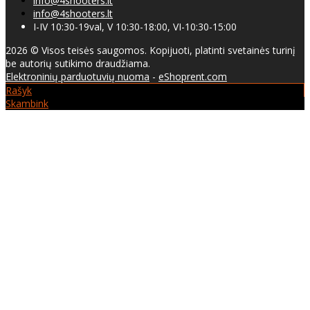
info@4shooters.lt
info@4shooters.lt
I-IV 10:30-19val, V 10:30-18:00, VI-10:30-15:00
2026 © Visos teisės saugomos. Kopijuoti, platinti svetainės turinį
be autorių sutikimo draudžiama.
Elektroninių parduotuvių nuoma
-
eShoprent.com
Rašyk
Skambink