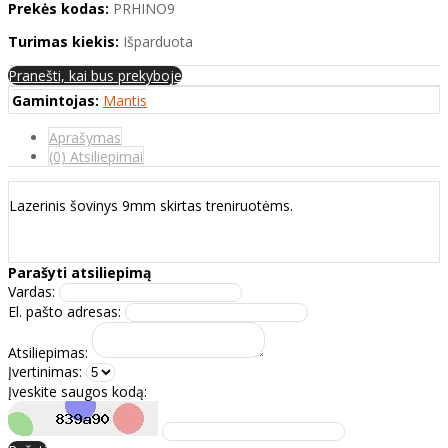
Prekės kodas:
PRHINO9
Turimas kiekis:
Išparduota
Pranešti, kai bus prekyboje
Gamintojas:
Mantis
Aprašymas
(0) Atsiliepimai
Lazerinis šovinys 9mm skirtas treniruotėms.
Parašyti atsiliepimą
Vardas:
El. pašto adresas:
Atsiliepimas:
Įvertinimas:
Įveskite saugos kodą: