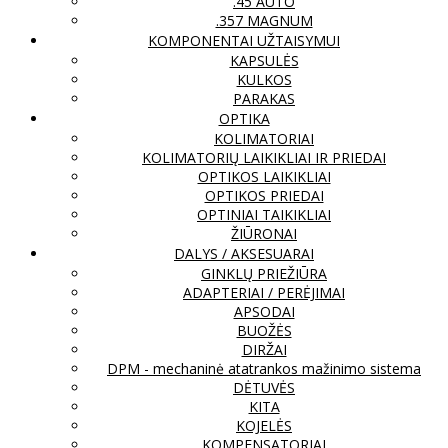
.45 AUTO
.357 MAGNUM
KOMPONENTAI UŽTAISYMUI
KAPSULĖS
KULKOS
PARAKAS
OPTIKA
KOLIMATORIAI
KOLIMATORIŲ LAIKIKLIAI IR PRIEDAI
OPTIKOS LAIKIKLIAI
OPTIKOS PRIEDAI
OPTINIAI TAIKIKLIAI
ŽIŪRONAI
DALYS / AKSESUARAI
GINKLŲ PRIEŽIŪRA
ADAPTERIAI / PERĖJIMAI
APSODAI
BUOŽĖS
DIRŽAI
DPM - mechaninė atatrankos mažinimo sistema
DĖTUVĖS
KITA
KOJELĖS
KOMPENSATORIAI