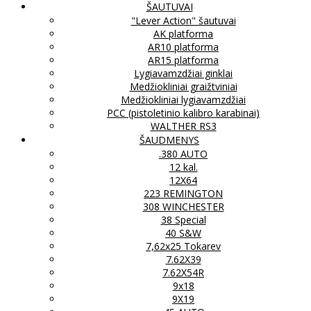
ŠAUTUVAI
"Lever Action" šautuvai
AK platforma
AR10 platforma
AR15 platforma
Lygiavamzdžiai ginklai
Medžiokliniai graižtviniai
Medžiokliniai lygiavamzdžiai
PCC (pistoletinio kalibro karabinai)
WALTHER RS3
ŠAUDMENYS
.380 AUTO
12 kal.
12X64
223 REMINGTON
308 WINCHESTER
38 Special
40 S&W
7,62x25 Tokarev
7.62X39
7.62X54R
9x18
9X19