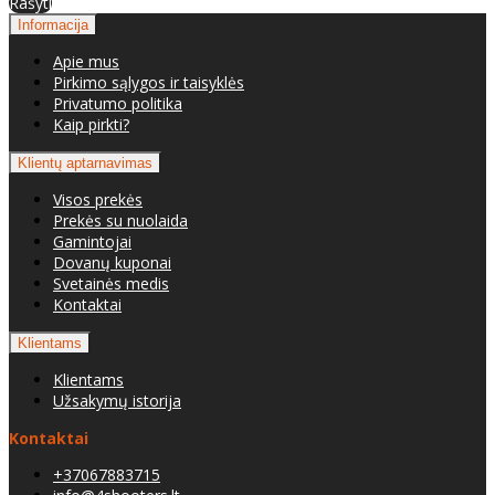
Rašyti
Informacija
Apie mus
Pirkimo sąlygos ir taisyklės
Privatumo politika
Kaip pirkti?
Klientų aptarnavimas
Visos prekės
Prekės su nuolaida
Gamintojai
Dovanų kuponai
Svetainės medis
Kontaktai
Klientams
Klientams
Užsakymų istorija
Kontaktai
+37067883715