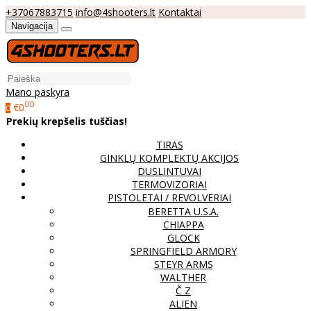
+37067883715
info@4shooters.lt
Kontaktai
Navigacija
Mano paskyra
00
€0
0
Prekių krepšelis tuščias!
TIRAS
GINKLŲ KOMPLEKTŲ AKCIJOS
DUSLINTUVAI
TERMOVIZORIAI
PISTOLETAI / REVOLVERIAI
BERETTA U.S.A.
CHIAPPA
GLOCK
SPRINGFIELD ARMORY
STEYR ARMS
WALTHER
Č Z
ALIEN