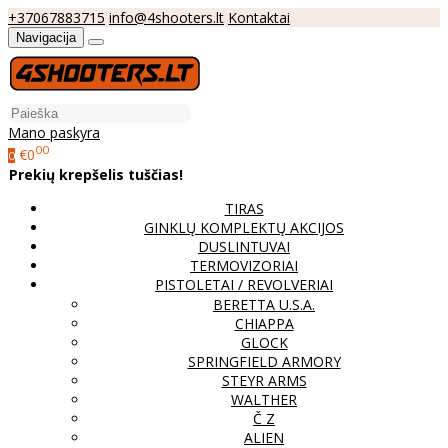
+37067883715
info@4shooters.lt
Kontaktai
Navigacija
Mano paskyra
00
€0
0
Prekių krepšelis tuščias!
TIRAS
GINKLŲ KOMPLEKTŲ AKCIJOS
DUSLINTUVAI
TERMOVIZORIAI
PISTOLETAI / REVOLVERIAI
BERETTA U.S.A.
CHIAPPA
GLOCK
SPRINGFIELD ARMORY
STEYR ARMS
WALTHER
Č Z
ALIEN