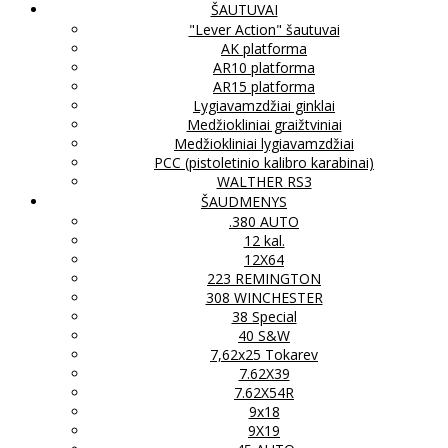
ŠAUTUVAI
"Lever Action" šautuvai
AK platforma
AR10 platforma
AR15 platforma
Lygiavamzdžiai ginklai
Medžiokliniai graižtviniai
Medžiokliniai lygiavamzdžiai
PCC (pistoletinio kalibro karabinai)
WALTHER RS3
ŠAUDMENYS
.380 AUTO
12 kal.
12X64
223 REMINGTON
308 WINCHESTER
38 Special
40 S&W
7,62x25 Tokarev
7.62X39
7.62X54R
9x18
9X19