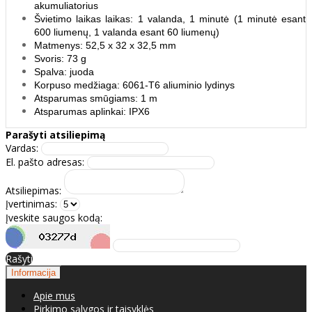
akumuliatorius
Švietimo laikas laikas: 1 valanda, 1 minutė (1 minutė esant
600 liumenų, 1 valanda esant 60 liumenų)
Matmenys: 52,5 x 32 x 32,5 mm
Svoris: 73 g
Spalva: juoda
Korpuso medžiaga: 6061-T6 aliuminio lydinys
Atsparumas smūgiams: 1 m
Atsparumas aplinkai: IPX6
Parašyti atsiliepimą
Vardas:
El. pašto adresas:
Atsiliepimas:
Įvertinimas:
Įveskite saugos kodą:
Rašyti
Informacija
Apie mus
Pirkimo sąlygos ir taisyklės