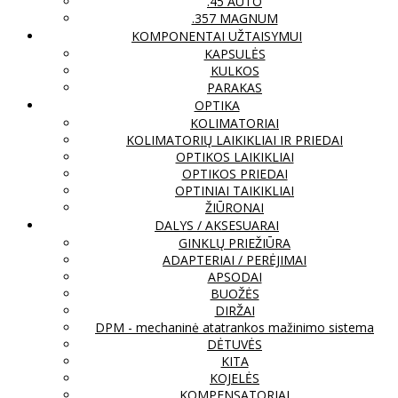
.45 AUTO
.357 MAGNUM
KOMPONENTAI UŽTAISYMUI
KAPSULĖS
KULKOS
PARAKAS
OPTIKA
KOLIMATORIAI
KOLIMATORIŲ LAIKIKLIAI IR PRIEDAI
OPTIKOS LAIKIKLIAI
OPTIKOS PRIEDAI
OPTINIAI TAIKIKLIAI
ŽIŪRONAI
DALYS / AKSESUARAI
GINKLŲ PRIEŽIŪRA
ADAPTERIAI / PERĖJIMAI
APSODAI
BUOŽĖS
DIRŽAI
DPM - mechaninė atatrankos mažinimo sistema
DĖTUVĖS
KITA
KOJELĖS
KOMPENSATORIAI