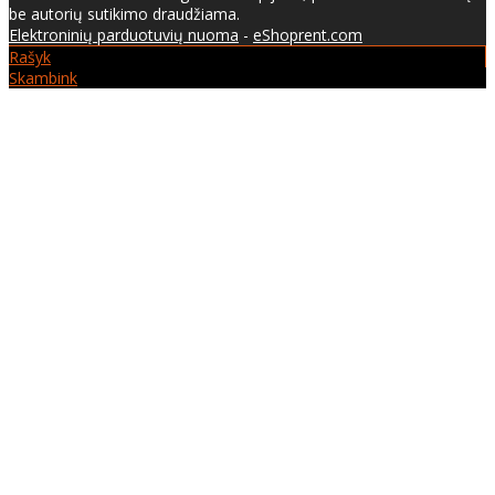
be autorių sutikimo draudžiama.
Elektroninių parduotuvių nuoma
-
eShoprent.com
Rašyk
Skambink