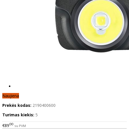
Naujiena
Prekės kodas:
2190400600
Turimas kiekis:
5
00
€89
su PVM