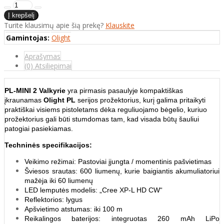
Turite klausimų apie šią prekę?
Klauskite
Gamintojas:
Olight
Aprašymas
(0) Atsiliepimai
PL-MINI 2 Valkyrie
yra pirmasis pasaulyje kompaktiškas
įkraunamas
Olight PL
serijos prožektorius, kurį galima pritaikyti
praktiškai visiems pistoletams dėka reguliuojamo bėgelio, kuriuo
prožektorius gali būti stumdomas tam, kad visada būtų šauliui
patogiai pasiekiamas.
Techninės specifikacijos:
Veikimo režimai: Pastoviai įjungta / momentinis pašvietimas
Šviesos srautas: 600 liumenų, kurie baigiantis akumuliatoriui
mažėja iki 60 liumenų
LED lemputės modelis: „Cree XP-L HD CW“
Reflektorios: lygus
Apšvietimo atstumas: iki 100 m
Reikalingos baterijos: integruotas 260 mAh LiPo