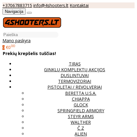
+37067883715
info@4shooters.lt
Kontaktai
Navigacija
Mano paskyra
00
€0
0
Prekių krepšelis tuščias!
TIRAS
GINKLŲ KOMPLEKTŲ AKCIJOS
DUSLINTUVAI
TERMOVIZORIAI
PISTOLETAI / REVOLVERIAI
BERETTA U.S.A.
CHIAPPA
GLOCK
SPRINGFIELD ARMORY
STEYR ARMS
WALTHER
Č Z
ALIEN