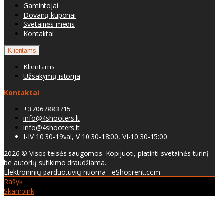
Gamintojai
Dovanų kuponai
Svetainės medis
Kontaktai
Klientams
Klientams
Užsakymų istorija
Kontaktai
+37067883715
info@4shooters.lt
info@4shooters.lt
I-IV 10:30-19val, V 10:30-18:00, VI-10:30-15:00
2026 © Visos teisės saugomos. Kopijuoti, platinti svetainės turinį
be autorių sutikimo draudžiama.
Elektroninių parduotuvių nuoma
-
eShoprent.com
Rašyk
Skambink