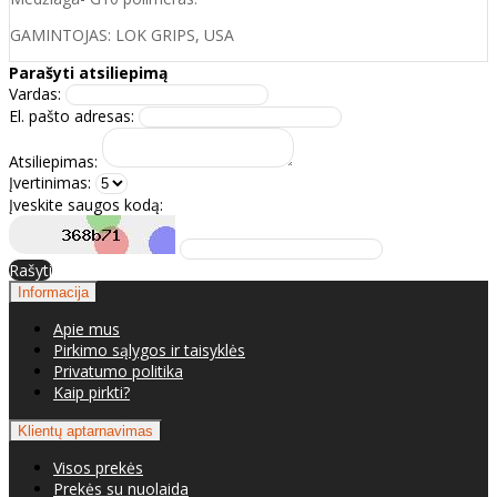
GAMINTOJAS: LOK GRIPS, USA
Parašyti atsiliepimą
Vardas:
El. pašto adresas:
Atsiliepimas:
Įvertinimas:
Įveskite saugos kodą:
Rašyti
Informacija
Apie mus
Pirkimo sąlygos ir taisyklės
Privatumo politika
Kaip pirkti?
Klientų aptarnavimas
Visos prekės
Prekės su nuolaida