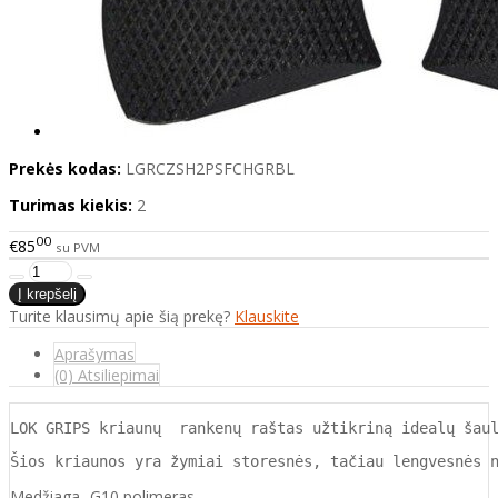
Prekės kodas:
LGRCZSH2PSFCHGRBL
Turimas kiekis:
2
00
€85
su PVM
Turite klausimų apie šią prekę?
Klauskite
Aprašymas
(0) Atsiliepimai
LOK GRIPS kriaunų  rankenų raštas užtikriną idealų šau
Šios kriaunos yra žymiai storesnės, tačiau lengvesnės 
Medžiaga- G10 polimeras.