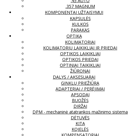
.45 AUTO
.357 MAGNUM
KOMPONENTAI UŽTAISYMUI
KAPSULĖS
KULKOS
PARAKAS
OPTIKA
KOLIMATORIAI
KOLIMATORIŲ LAIKIKLIAI IR PRIEDAI
OPTIKOS LAIKIKLIAI
OPTIKOS PRIEDAI
OPTINIAI TAIKIKLIAI
ŽIŪRONAI
DALYS / AKSESUARAI
GINKLŲ PRIEŽIŪRA
ADAPTERIAI / PERĖJIMAI
APSODAI
BUOŽĖS
DIRŽAI
DPM - mechaninė atatrankos mažinimo sistema
DĖTUVĖS
KITA
KOJELĖS
KOMPENSATORIAI