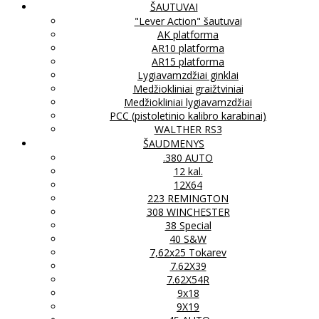
ŠAUTUVAI
"Lever Action" šautuvai
AK platforma
AR10 platforma
AR15 platforma
Lygiavamzdžiai ginklai
Medžiokliniai graižtviniai
Medžiokliniai lygiavamzdžiai
PCC (pistoletinio kalibro karabinai)
WALTHER RS3
ŠAUDMENYS
.380 AUTO
12 kal.
12X64
223 REMINGTON
308 WINCHESTER
38 Special
40 S&W
7,62x25 Tokarev
7.62X39
7.62X54R
9x18
9X19