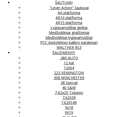
ŠAUTUVAI
"Lever Action" šautuvai
AK platforma
AR10 platforma
AR15 platforma
Lygiavamzdžiai ginklai
Medžiokliniai graižtviniai
Medžiokliniai lygiavamzdžiai
PCC (pistoletinio kalibro karabinai)
WALTHER RS3
ŠAUDMENYS
.380 AUTO
12 kal.
12X64
223 REMINGTON
308 WINCHESTER
38 Special
40 S&W
7,62x25 Tokarev
7.62X39
7.62X54R
9x18
9X19