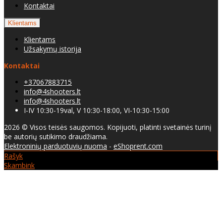
Kontaktai
Klientams
Klientams
Užsakymų istorija
Kontaktai
+37067883715
info@4shooters.lt
info@4shooters.lt
I-IV 10:30-19val, V 10:30-18:00, VI-10:30-15:00
2026 © Visos teisės saugomos. Kopijuoti, platinti svetainės turinį
be autorių sutikimo draudžiama.
Elektroninių parduotuvių nuoma
-
eShoprent.com
Rašyk
Skambink