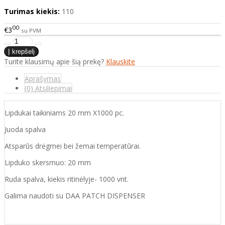
Turimas kiekis:
110
00
€3
su PVM
Turite klausimų apie šią prekę?
Klauskite
Aprašymas
(0) Atsiliepimai
Lipdukai taikiniams 20 mm X1000 pc.
Juoda spalva
Atsparūs drėgmei bei žemai temperatūrai.
Lipduko skersmuo: 20 mm
Ruda spalva, kiekis ritinėlyje- 1000 vnt.
Galima naudoti su DAA PATCH DISPENSER