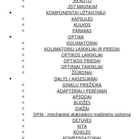
.45 AUTO
.357 MAGNUM
KOMPONENTAI UŽTAISYMUI
KAPSULĖS
KULKOS
PARAKAS
OPTIKA
KOLIMATORIAI
KOLIMATORIŲ LAIKIKLIAI IR PRIEDAI
OPTIKOS LAIKIKLIAI
OPTIKOS PRIEDAI
OPTINIAI TAIKIKLIAI
ŽIŪRONAI
DALYS / AKSESUARAI
GINKLŲ PRIEŽIŪRA
ADAPTERIAI / PERĖJIMAI
APSODAI
BUOŽĖS
DIRŽAI
DPM - mechaninė atatrankos mažinimo sistema
DĖTUVĖS
KITA
KOJELĖS
KOMPENSATORIAI