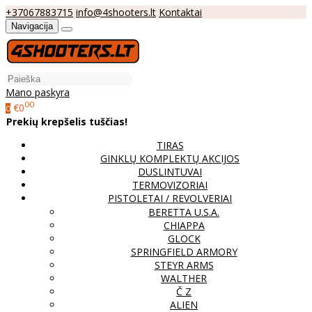
+37067883715
info@4shooters.lt
Kontaktai
Navigacija
Mano paskyra
00
€0
0
Prekių krepšelis tuščias!
TIRAS
GINKLŲ KOMPLEKTŲ AKCIJOS
DUSLINTUVAI
TERMOVIZORIAI
PISTOLETAI / REVOLVERIAI
BERETTA U.S.A.
CHIAPPA
GLOCK
SPRINGFIELD ARMORY
STEYR ARMS
WALTHER
Č Z
ALIEN