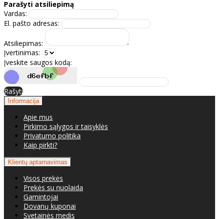
Parašyti atsiliepimą
Vardas:
El. pašto adresas:
Atsiliepimas:
Įvertinimas:
Įveskite saugos kodą:
Rašyti
Informacija
Apie mus
Pirkimo sąlygos ir taisyklės
Privatumo politika
Kaip pirkti?
Klientų aptarnavimas
Visos prekės
Prekės su nuolaida
Gamintojai
Dovanų kuponai
Svetainės medis