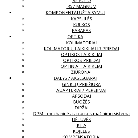
.45 AUTO
.357 MAGNUM
KOMPONENTAI UŽTAISYMUI
KAPSULĖS
KULKOS
PARAKAS
OPTIKA
KOLIMATORIAI
KOLIMATORIŲ LAIKIKLIAI IR PRIEDAI
OPTIKOS LAIKIKLIAI
OPTIKOS PRIEDAI
OPTINIAI TAIKIKLIAI
ŽIŪRONAI
DALYS / AKSESUARAI
GINKLŲ PRIEŽIŪRA
ADAPTERIAI / PERĖJIMAI
APSODAI
BUOŽĖS
DIRŽAI
DPM - mechaninė atatrankos mažinimo sistema
DĖTUVĖS
KITA
KOJELĖS
KOMPENSATORIAI