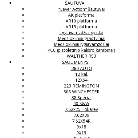
ŠAUTUVAI
"Lever Action" šautuvai
AK platforma
AR10 platforma
AR15 platforma
Lygiavamzdžiai ginklai
Medžiokliniai graižtviniai
Medžiokliniai lygiavamzdžiai
PCC (pistoletinio kalibro karabinai)
WALTHER RS3
ŠAUDMENYS
.380 AUTO
12 kal.
12X64
223 REMINGTON
308 WINCHESTER
38 Special
40 S&W
7,62x25 Tokarev
7.62X39
7.62X54R
9x18
9X19