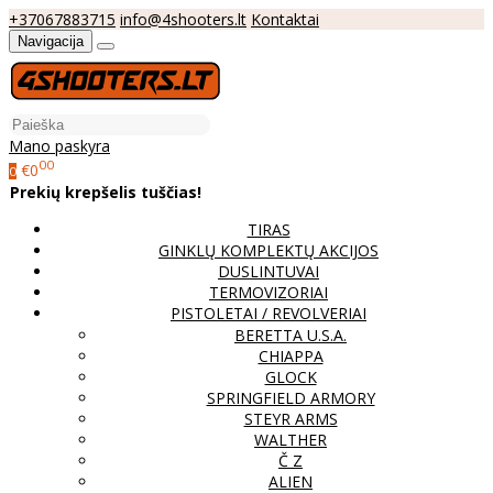
+37067883715
info@4shooters.lt
Kontaktai
Navigacija
Mano paskyra
00
€0
0
Prekių krepšelis tuščias!
TIRAS
GINKLŲ KOMPLEKTŲ AKCIJOS
DUSLINTUVAI
TERMOVIZORIAI
PISTOLETAI / REVOLVERIAI
BERETTA U.S.A.
CHIAPPA
GLOCK
SPRINGFIELD ARMORY
STEYR ARMS
WALTHER
Č Z
ALIEN