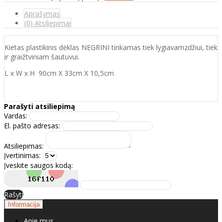
Aprašymas
(0) Atsiliepimai
Kietas plastikinis dėklas NEGRINI tinkamas tiek lygiavamzdžiui, tiek
ir graižtviniam šautuvui.
L x W x H 90cm X 33cm X 10,5cm
Parašyti atsiliepimą
Vardas:
El. pašto adresas:
Atsiliepimas:
Įvertinimas:
Įveskite saugos kodą:
Rašyti
Informacija
Apie mus