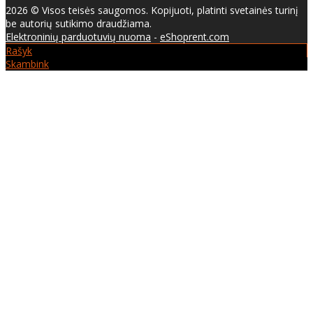
2026 © Visos teisės saugomos. Kopijuoti, platinti svetainės turinį
be autorių sutikimo draudžiama.
Elektroninių parduotuvių nuoma
-
eShoprent.com
Rašyk
Skambink