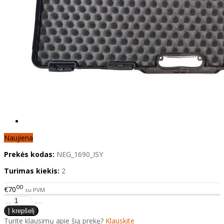
Naujiena
Prekės kodas:
NEG_1690_ISY
Turimas kiekis:
2
00
€70
su PVM
Turite klausimų apie šią prekę?
Klauskite