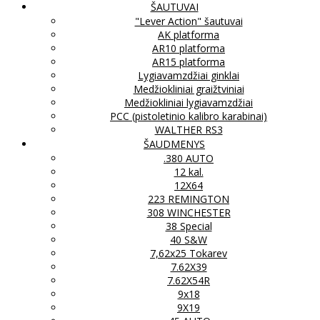
ŠAUTUVAI
"Lever Action" šautuvai
AK platforma
AR10 platforma
AR15 platforma
Lygiavamzdžiai ginklai
Medžiokliniai graižtviniai
Medžiokliniai lygiavamzdžiai
PCC (pistoletinio kalibro karabinai)
WALTHER RS3
ŠAUDMENYS
.380 AUTO
12 kal.
12X64
223 REMINGTON
308 WINCHESTER
38 Special
40 S&W
7,62x25 Tokarev
7.62X39
7.62X54R
9x18
9X19