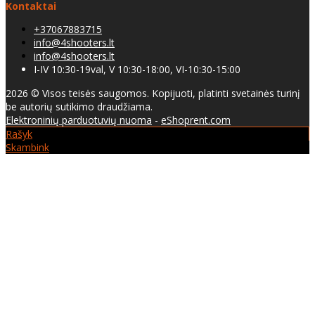
Kontaktai
+37067883715
info@4shooters.lt
info@4shooters.lt
I-IV 10:30-19val, V 10:30-18:00, VI-10:30-15:00
2026 © Visos teisės saugomos. Kopijuoti, platinti svetainės turinį
be autorių sutikimo draudžiama.
Elektroninių parduotuvių nuoma
-
eShoprent.com
Rašyk
Skambink