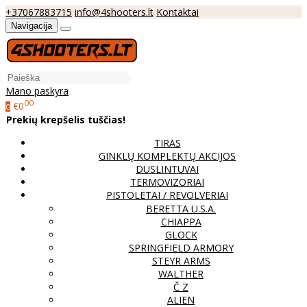
+37067883715
info@4shooters.lt
Kontaktai
Navigacija
Mano paskyra
00
€0
0
Prekių krepšelis tuščias!
TIRAS
GINKLŲ KOMPLEKTŲ AKCIJOS
DUSLINTUVAI
TERMOVIZORIAI
PISTOLETAI / REVOLVERIAI
BERETTA U.S.A.
CHIAPPA
GLOCK
SPRINGFIELD ARMORY
STEYR ARMS
WALTHER
Č Z
ALIEN