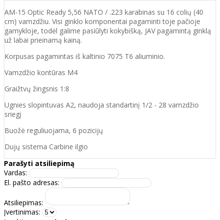
AM-15 Optic Ready 5,56 NATO / .223 karabinas su 16 colių (40
cm) vamzdžiu. Visi ginklo komponentai pagaminti toje pačioje
gamykloje, todėl galime pasiūlyti kokybišką, JAV pagamintą ginklą
už labai prieinamą kainą.
Korpusas pagamintas iš kaltinio 7075 T6 aliuminio.
Vamzdžio kontūras M4
Graižtvų žingsnis 1:8
Ugnies slopintuvas A2, naudoja standartinį 1/2 - 28 vamzdžio
sriegį
Buožė reguliuojama, 6 pozicijų
Dujų sistema Carbine ilgio
Parašyti atsiliepimą
Vardas:
El. pašto adresas:
Atsiliepimas:
Įvertinimas: