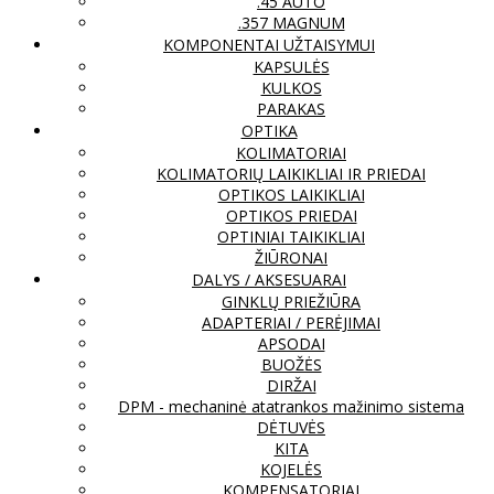
.45 AUTO
.357 MAGNUM
KOMPONENTAI UŽTAISYMUI
KAPSULĖS
KULKOS
PARAKAS
OPTIKA
KOLIMATORIAI
KOLIMATORIŲ LAIKIKLIAI IR PRIEDAI
OPTIKOS LAIKIKLIAI
OPTIKOS PRIEDAI
OPTINIAI TAIKIKLIAI
ŽIŪRONAI
DALYS / AKSESUARAI
GINKLŲ PRIEŽIŪRA
ADAPTERIAI / PERĖJIMAI
APSODAI
BUOŽĖS
DIRŽAI
DPM - mechaninė atatrankos mažinimo sistema
DĖTUVĖS
KITA
KOJELĖS
KOMPENSATORIAI