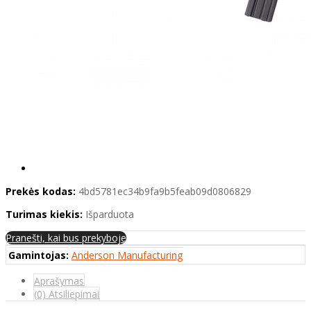
Prekės kodas:
4bd5781ec34b9fa9b5feab09d0806829
Turimas kiekis:
Išparduota
Pranešti, kai bus prekyboje
Gamintojas:
Anderson Manufacturing
Aprašymas
(0) Atsiliepimai