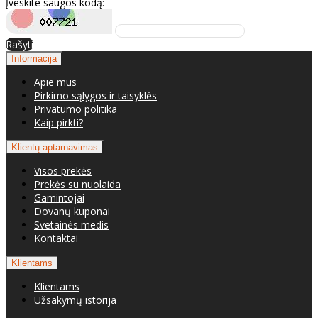
Įveskite saugos kodą:
Rašyti
Informacija
Apie mus
Pirkimo sąlygos ir taisyklės
Privatumo politika
Kaip pirkti?
Klientų aptarnavimas
Visos prekės
Prekės su nuolaida
Gamintojai
Dovanų kuponai
Svetainės medis
Kontaktai
Klientams
Klientams
Užsakymų istorija