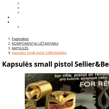
Pagrindinis
KOMPONENTAI UŽTAISYMUI
KAPSULĖS
Kapsulės small pistol Sellier&Bellot
Kapsulės small pistol Sellier&Be