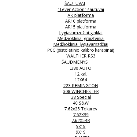
ŠAUTUVAI
"Lever Action" šautuvai
AK platforma
AR10 platforma
AR15 platforma
Lygiavamzdžiai ginklai
Medžiokliniai graižtviniai
Medžiokliniai lygiavamzdžiai
PCC (pistoletinio kalibro karabinai)
WALTHER RS3
ŠAUDMENYS
.380 AUTO
12 kal.
12X64
223 REMINGTON
308 WINCHESTER
38 Special
40 S&W
7,62x25 Tokarev
7.62X39
7.62X54R
9x18
9X19