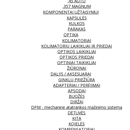
.45 AUTO
.357 MAGNUM
KOMPONENTAI UŽTAISYMUI
KAPSULĖS
KULKOS
PARAKAS
OPTIKA
KOLIMATORIAI
KOLIMATORIŲ LAIKIKLIAI IR PRIEDAI
OPTIKOS LAIKIKLIAI
OPTIKOS PRIEDAI
OPTINIAI TAIKIKLIAI
ŽIŪRONAI
DALYS / AKSESUARAI
GINKLŲ PRIEŽIŪRA
ADAPTERIAI / PERĖJIMAI
APSODAI
BUOŽĖS
DIRŽAI
DPM - mechaninė atatrankos mažinimo sistema
DĖTUVĖS
KITA
KOJELĖS
KOMPENSATORIAI