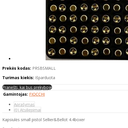
Prekės kodas:
PRSBSMALL
Turimas kiekis:
Išparduota
Pranešti, kai bus prekyboje
Gamintojas:
FIOCCHI
Aprašymas
(0) Atsiliepimai
Kapsiulės small pistol Sellier&Bellot 4.4boxer