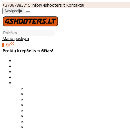
+37067883715
info@4shooters.lt
Kontaktai
Navigacija
Mano paskyra
00
€0
0
Prekių krepšelis tuščias!