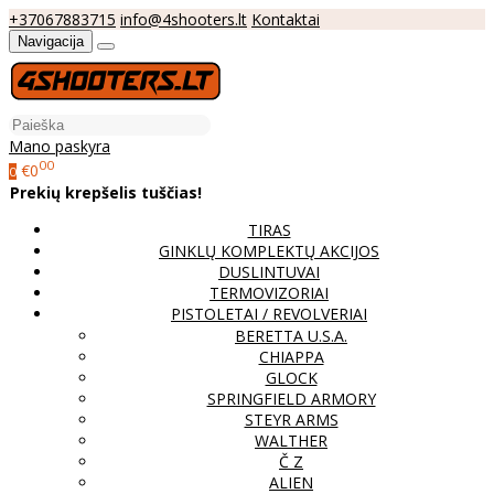
+37067883715
info@4shooters.lt
Kontaktai
Navigacija
Mano paskyra
00
€0
0
Prekių krepšelis tuščias!
TIRAS
GINKLŲ KOMPLEKTŲ AKCIJOS
DUSLINTUVAI
TERMOVIZORIAI
PISTOLETAI / REVOLVERIAI
BERETTA U.S.A.
CHIAPPA
GLOCK
SPRINGFIELD ARMORY
STEYR ARMS
WALTHER
Č Z
ALIEN