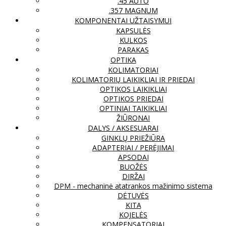
.45 AUTO
.357 MAGNUM
KOMPONENTAI UŽTAISYMUI
KAPSULĖS
KULKOS
PARAKAS
OPTIKA
KOLIMATORIAI
KOLIMATORIŲ LAIKIKLIAI IR PRIEDAI
OPTIKOS LAIKIKLIAI
OPTIKOS PRIEDAI
OPTINIAI TAIKIKLIAI
ŽIŪRONAI
DALYS / AKSESUARAI
GINKLŲ PRIEŽIŪRA
ADAPTERIAI / PERĖJIMAI
APSODAI
BUOŽĖS
DIRŽAI
DPM - mechaninė atatrankos mažinimo sistema
DĖTUVĖS
KITA
KOJELĖS
KOMPENSATORIAI