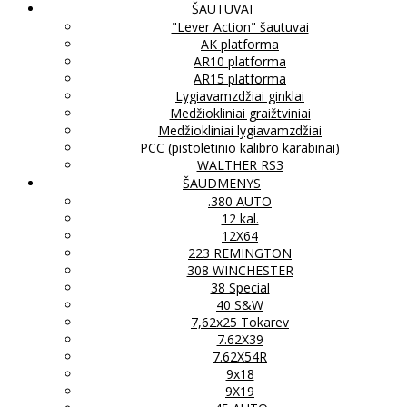
ŠAUTUVAI
"Lever Action" šautuvai
AK platforma
AR10 platforma
AR15 platforma
Lygiavamzdžiai ginklai
Medžiokliniai graižtviniai
Medžiokliniai lygiavamzdžiai
PCC (pistoletinio kalibro karabinai)
WALTHER RS3
ŠAUDMENYS
.380 AUTO
12 kal.
12X64
223 REMINGTON
308 WINCHESTER
38 Special
40 S&W
7,62x25 Tokarev
7.62X39
7.62X54R
9x18
9X19