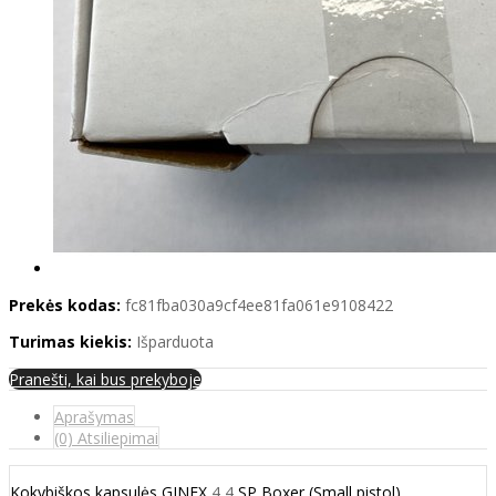
Prekės kodas:
fc81fba030a9cf4ee81fa061e9108422
Turimas kiekis:
Išparduota
Pranešti, kai bus prekyboje
Aprašymas
(0) Atsiliepimai
Kokybiškos kapsulės GINEX
4,4
SP Boxer (Small pistol)