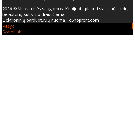
2026 © Visos teisės saugomos. Kopijuoti, platinti svetainės turinį
be autorių sutikimo draudžiama.
Elektroninių parduotuvių nuoma
-
eShoprent.com
Rašyk
Skambink